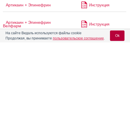
Артикаин + Эпинефрин
Инструкция
Артикаин + Эпинефрин
Инструкция
Велфарм
На сайте Видаль используются файлы cookie
Ok
Продолжая, вы принимаете
пользовательское соглашение
.
Артикаин ДФ
Инструкция
Вход для специалистов
Артикаин Инибса
Инструкция
E-mail учетной записи Vidal:
Артикаин с адреналином
Пароль:
Артикаин с адреналином
Инструкция
форте
Артикаин-Бинергия с
Инструкция
адреналином
Артикаин-Бинергия с
Регистрация
Забыли пароль?
Инструкция