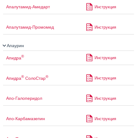
Апалутамид-Амедарт
Инструкция
Апалутамид-Промомед
Инструкция
Апаурин
®
Апидра
Инструкция
®
®
Апидра
СолоСтар
Инструкция
Апо-Галоперидол
Инструкция
Апо-Карбамазепин
Инструкция