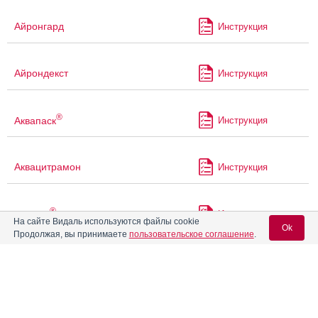
Айронгард
Инструкция
Айрондекст
Инструкция
®
Аквапаск
Инструкция
Аквацитрамон
Инструкция
®
Аккузид
Инструкция
На сайте Видаль используются файлы cookie
Ok
Продолжая, вы принимаете
пользовательское соглашение
.
®
Аккупро
Инструкция
Вход для специалистов
E-mail учетной записи Vidal:
®
Акласта
Инструкция