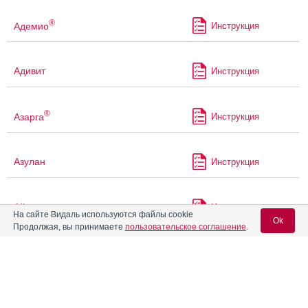
®
Адемио
Инструкция
Адивит
Инструкция
®
Азарга
Инструкция
Азулан
Инструкция
Айрсупра
Инструкция
На сайте Видаль используются файлы cookie
Ok
Продолжая, вы принимаете
пользовательское соглашение
.
®
Аквапаск
Инструкция
Вход для специалистов
E-mail учетной записи Vidal:
Аквацитрамон
Инструкция