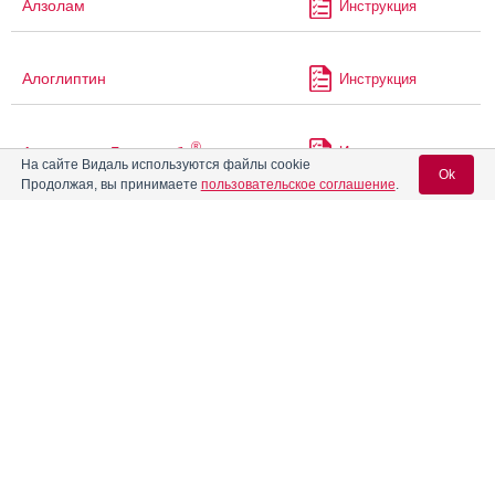
Алзолам
Инструкция
Алоглиптин
Инструкция
®
Алоглиптин Гликвитабс
Инструкция
На сайте Видаль используются файлы cookie
Ok
Продолжая, вы принимаете
пользовательское соглашение
.
Алпразолам
Инструкция
Вход для специалистов
®
E-mail учетной записи Vidal:
Алтумвен
Инструкция
Пароль:
Альгофетин
Инструкция
Альдактон
Инструкция