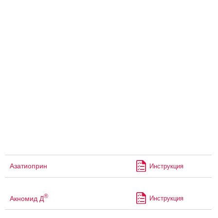
Азатиоприн
Инструкция
®
Акномид Д
Инструкция