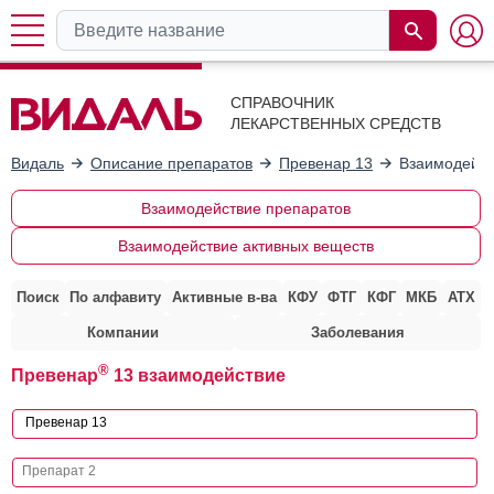
СПРАВОЧНИК
ЛЕКАРСТВЕННЫХ СРЕДСТВ
Видаль
Описание препаратов
Превенар 13
Взаимодейст
Взаимодействие препаратов
Взаимодействие активных веществ
Поиск
По алфавиту
Активные в-ва
КФУ
ФТГ
КФГ
МКБ
АТХ
Компании
Заболевания
®
Превенар
13 взаимодействие