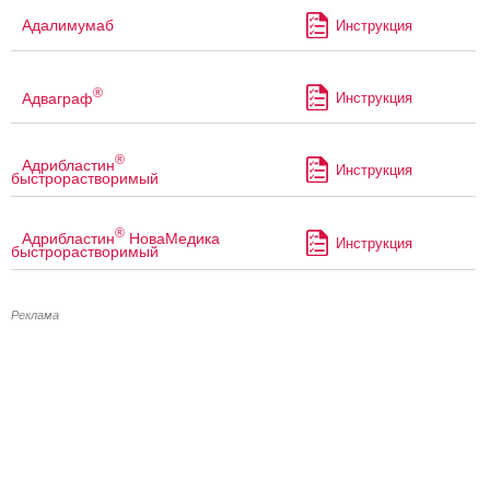
Адалимумаб
Инструкция
®
Адваграф
Инструкция
®
Адрибластин
Инструкция
быстрорастворимый
®
Адрибластин
НоваМедика
Инструкция
быстрорастворимый
Реклама