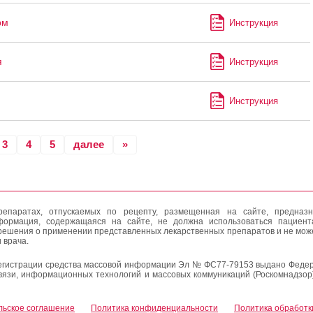
рм
Инструкция
я
Инструкция
Инструкция
3
4
5
далее
»
епаратах, отпускаемых по рецепту, размещенная на сайте, предназн
формация, содержащаяся на сайте, не должна использоваться пациен
решения о применении представленных лекарственных препаратов и не мож
 врача.
егистрации средства массовой информации Эл № ФС77-79153 выдано Федер
вязи, информационных технологий и массовых коммуникаций (Роскомнадзор
льское соглашение
Политика конфиденциальности
Политика обработк