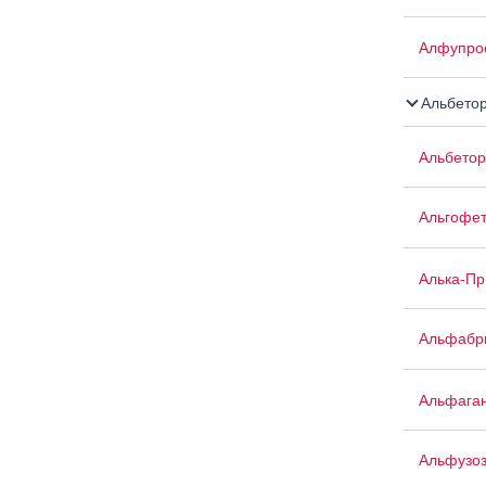
Алфупро
Альбето
Альбетор
Альгофе
Алька-П
Альфабр
Альфага
Альфузо