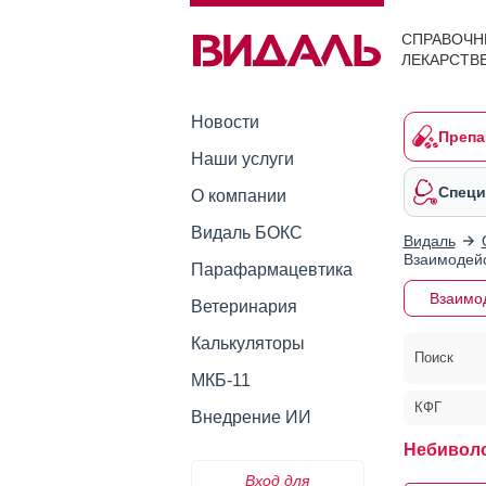
СПРАВОЧН
ЛЕКАРСТВ
Новости
Препа
Наши услуги
Специ
О компании
Видаль БОКС
Видаль
Взаимодейс
Парафармацевтика
Взаимо
Ветеринария
Калькуляторы
Поиск
МКБ-11
КФГ
Внедрение ИИ
Небиволо
Вход для