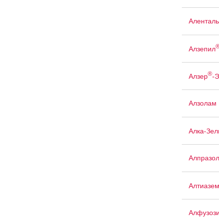
Аленталь
Алзепил
®
Алзер
-
Алзолам
Алка-Зел
Алпразо
Алтиазе
Алфузоз