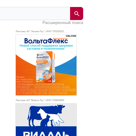
Расширенный поиск
Реклама. АО "Хелеон Рус", ИНН 770
3105112
Реклама. АО "Видаль Рус", ИНН 772
8043605