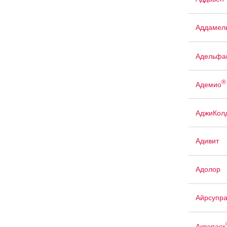
Аддамел
Адельфа
®
Адемио
АджиКол
Адивит
Адолор
Айрсупр
Аквапаск