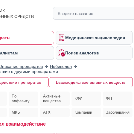
ИК
ЕННЫХ СРЕДСТВ
раты
Медицинская энциклопедия
алистам
Поиск аналогов
Описание препаратов
Небиволол
твие с другими препаратами
действие препаратов
Взаимодействие активных веществ
По
Активные
КФУ
ФТГ
алфавиту
вещества
МКБ
АТХ
Компании
Заболевания
л взаимодействие