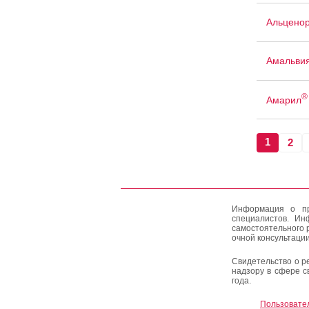
Альцено
Амальви
®
Амарил
1
2
Информация о пр
специалистов. Ин
самостоятельного 
очной консультации
Свидетельство о р
надзору в сфере с
года.
Пользовате