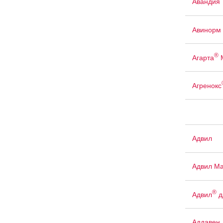
Авандия
Авинорм 
®
Агарта
Агренокс
Адвил
Адвил М
®
Адвил
д
Аддавен