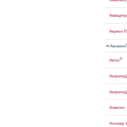
Аквацит
Акриол П
Аксамон
®
Актос
Актрапид
Актрапид
Алвитил
Алгезир 