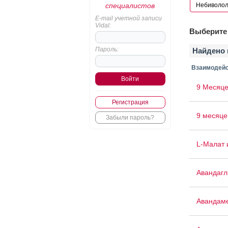
специалистов
E-mail учетной записи
Vidal:
Выберите 
Пароль:
Найдено 
Взаимодейс
9 Месяце
Регистрация
9 месяце
Забыли пароль?
L-Малат 
Авандаг
Авандам