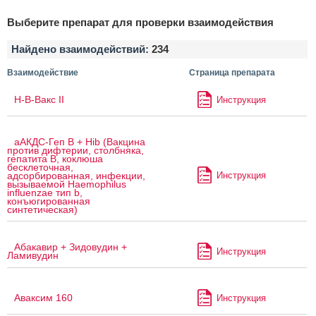
Выберите препарат для проверки взаимодействия
Найдено взаимодействий:
234
Взаимодействие
Страница препарата
H-B-Вакс II
Инструкция
аАКДС-Геп B + Hib (Вакцина
против дифтерии, столбняка,
гепатита B, коклюша
бесклеточная,
Инструкция
адсорбированная, инфекции,
вызываемой Haemophilus
influenzae тип b,
конъюгированная
синтетическая)
Абакавир + Зидовудин +
Инструкция
Ламивудин
Аваксим 160
Инструкция