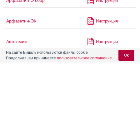
Арфазетин-Э сбор
Инструкция
Арфазетин-ЭК
Инструкция
Афлюмикс
Инструкция
На сайте Видаль используются файлы cookie
Ok
Продолжая, вы принимаете
пользовательское соглашение
.
Бебинос
Инструкция
Вход для специалистов
®
Бегривак
Инструкция
E-mail учетной записи Vidal:
Бексеро
Инструкция
Пароль:
®
Бензиэль
Инструкция