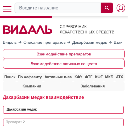
СПРАВОЧНИК
ЛЕКАРСТВЕННЫХ СРЕДСТВ
Видаль
Описание препаратов
Дакарбазин медак
Взаимо
Взаимодействие препаратов
Взаимодействие активных веществ
Поиск
По алфавиту
Активные в-ва
КФУ
ФТГ
КФГ
МКБ
АТХ
Компании
Заболевания
Дакарбазин медак взаимодействие