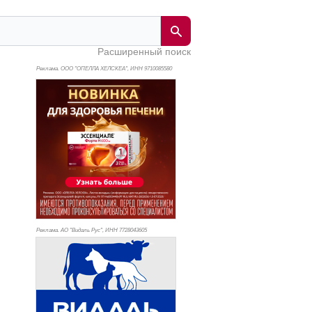
Расширенный поиск
Реклама. ООО "ОПЕЛЛА ХЕЛСКЕА", ИНН 971
0085580
Реклама. АО "Видаль Рус", ИНН 772
8043605