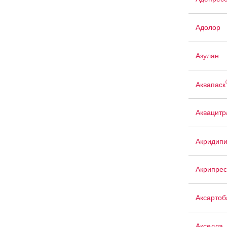
Адолор
Азулан
Аквапаск
Аквацит
Акридип
Акрипрес
Аксартоб
Акселла