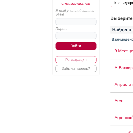
специалистов
E-mail учетной записи
Vidal:
Выберите 
Пароль:
Найдено 
Взаимодейс
9 Месяце
Регистрация
А-Валкор
Забыли пароль?
Агграстат
Аген
Агренокс
®