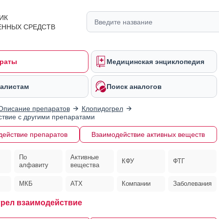
ИК
ЕННЫХ СРЕДСТВ
раты
Медицинская энциклопедия
алистам
Поиск аналогов
Описание препаратов
Клопидогрел
твие с другими препаратами
действие препаратов
Взаимодействие активных веществ
По
Активные
КФУ
ФТГ
алфавиту
вещества
МКБ
АТХ
Компании
Заболевания
рел взаимодействие