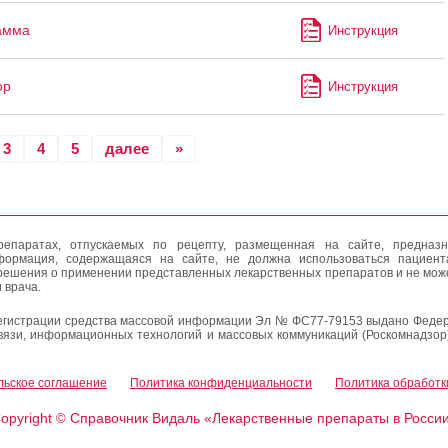
амма
Инструкция
ор
Инструкция
3
4
5
далее
»
епаратах, отпускаемых по рецепту, размещенная на сайте, предназн
формация, содержащаяся на сайте, не должна использоваться пациен
решения о применении представленных лекарственных препаратов и не мож
 врача.
егистрации средства массовой информации Эл № ФС77-79153 выдано Федер
вязи, информационных технологий и массовых коммуникаций (Роскомнадзор
льское соглашение
Политика конфиденциальности
Политика обработк
opyright
Справочник Видаль «Лекарственные препараты в Росси
©