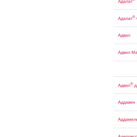
Адалат
®
Адалат
Адвил
Адвил М
®
Адвил
д
Аддавен
Аддамел
Адепрес