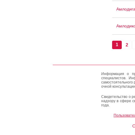
Амлодиг
Амлодик
1
2
Информация о пр
специалистов. Ин
самостоятельного 
очной консультации
Свидетельство о р
надзору в сфере с
года.
Пользовате
C