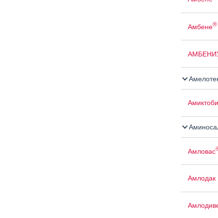
®
Амбене
АМБЕНИ
Амелоте
Амиктоб
Аминосал
Амловас
Амлодак
Амлодив