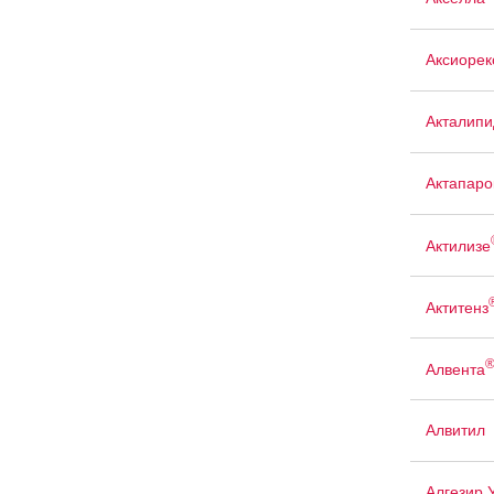
Аксиорек
Акталипи
Актапаро
Актилизе
Актитенз
Алвента
Алвитил
Алгезир 