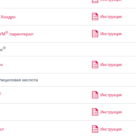
Хондро
Инструкция
®
УМ
парентерал
Инструкция
®
кс
ин
Инструкция
ициловая кислота
®
Инструкция
Инструкция
ел
Инструкция