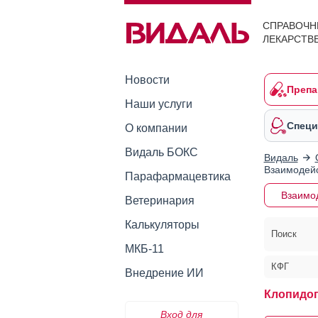
СПРАВОЧН
ЛЕКАРСТВ
Новости
Препа
Наши услуги
Специ
О компании
Видаль БОКС
Видаль
Взаимодейс
Парафармацевтика
Взаимо
Ветеринария
Калькуляторы
Поиск
МКБ-11
КФГ
Внедрение ИИ
Клопидог
Вход для