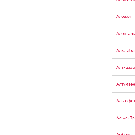
Алевал
Аленталь
Алка-Зел
Алтиазе
Алтумве
Альгофе
Алька-П
Амбене