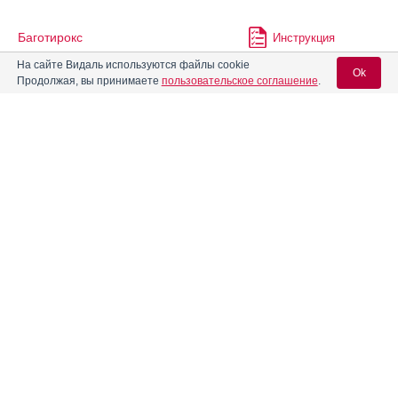
Баготирокс
Инструкция
На сайте Видаль используются файлы cookie
Ok
Продолжая, вы принимаете
пользовательское соглашение
.
Бактолин
Инструкция
Вход для специалистов
Беллатаминал
Инструкция
E-mail учетной записи Vidal:
Бринердин
Инструкция
Пароль:
Веро-Амитриптилин
Инструкция
Дисмаксин
Инструкция
Регистрация
Забыли пароль?
Доксепин
Инструкция