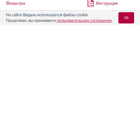
Везантра
Инструкция
На сайте Видаль используются файлы cookie
Ok
Продолжая, вы принимаете
пользовательское соглашение
.
Вендиол
Инструкция
Вход для специалистов
Вераплекс
Инструкция
E-mail учетной записи Vidal:
®
Видора
Инструкция
Пароль:
®
Видора
микро
Инструкция
Визанна
Инструкция
Регистрация
Забыли пароль?
®
Гелариум
Гиперикум
Инструкция