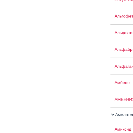
Альгофе
Альдакто
Альфабр
Альфага
Амбене
АМБЕНИ
Амелоте
Амиксид