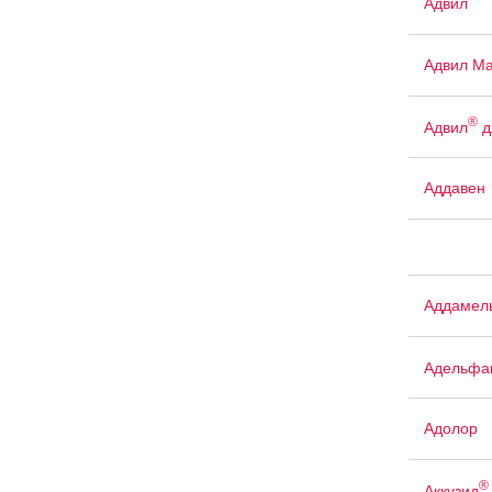
Адвил
Адвил М
®
Адвил
д
Аддавен
Аддамел
Адельфа
Адолор
®
Аккузид