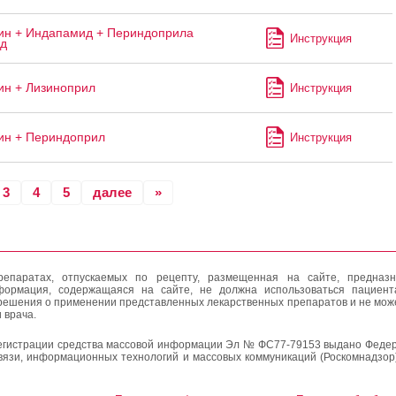
н + Индапамид + Периндоприла
Инструкция
ад
н + Лизиноприл
Инструкция
ин + Периндоприл
Инструкция
3
4
5
далее
»
епаратах, отпускаемых по рецепту, размещенная на сайте, предназн
формация, содержащаяся на сайте, не должна использоваться пациен
решения о применении представленных лекарственных препаратов и не мож
 врача.
егистрации средства массовой информации Эл № ФС77-79153 выдано Федер
вязи, информационных технологий и массовых коммуникаций (Роскомнадзор