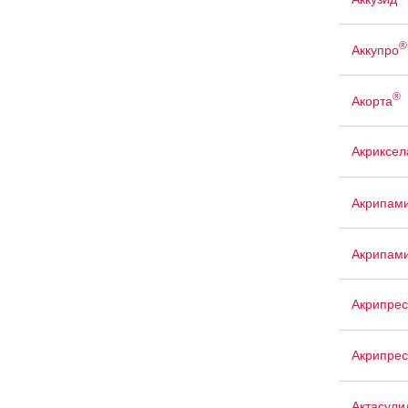
®
Аккупро
®
Акорта
Акриксел
Акрипам
Акрипам
Акрипрес
Акрипрес
Актасули