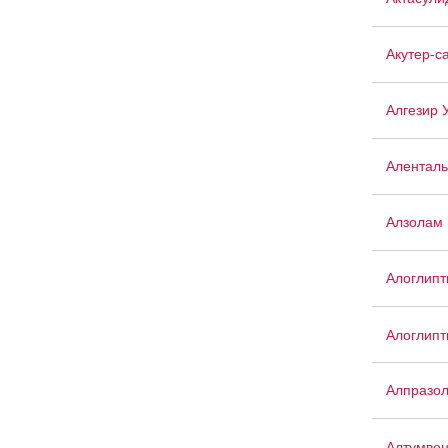
Акутер-с
Алгезир 
Аленталь
Алзолам
Алоглипт
Алоглипт
Алпразо
Алтумве