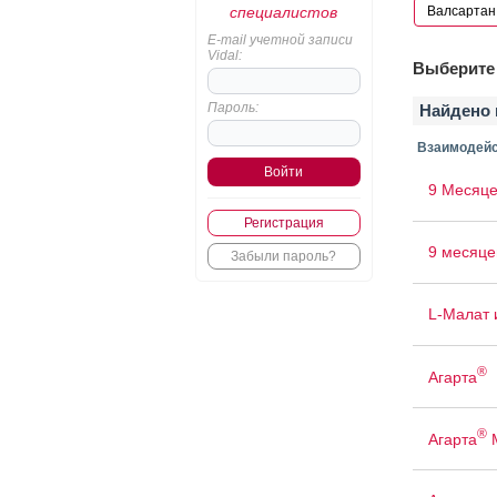
специалистов
E-mail учетной записи
Vidal:
Выберите 
Пароль:
Найдено 
Взаимодейс
9 Месяце
Регистрация
9 месяце
Забыли пароль?
L-Малат 
®
Агарта
®
Агарта