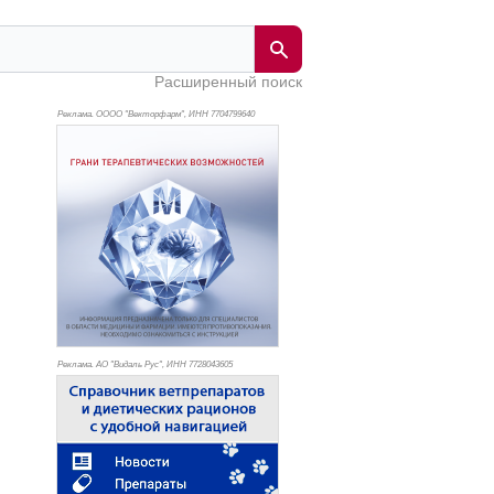
Расширенный поиск
Реклама. ОООО "Векторфарм", ИНН 770
4799640
Реклама. АО "Видаль Рус", ИНН 772
8043605