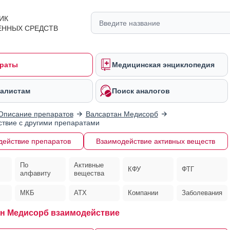
ИК
ЕННЫХ СРЕДСТВ
раты
Медицинская энциклопедия
алистам
Поиск аналогов
Описание препаратов
Валсартан Медисорб
твие с другими препаратами
действие препаратов
Взаимодействие активных веществ
По
Активные
КФУ
ФТГ
алфавиту
вещества
МКБ
АТХ
Компании
Заболевания
н Медисорб взаимодействие