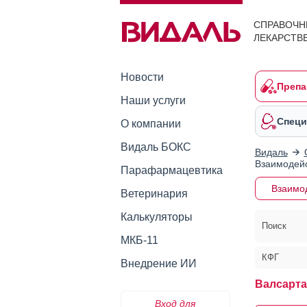
СПРАВОЧН
ЛЕКАРСТВ
Новости
Препа
Наши услуги
Специ
О компании
Видаль БОКС
Видаль
Взаимодейс
Парафармацевтика
Взаимо
Ветеринария
Калькуляторы
Поиск
МКБ-11
КФГ
Внедрение ИИ
Валсарта
Вход для