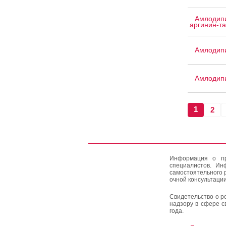
Амлодипи
аргинин-т
Амлодипи
Амлодип
1
2
Информация о пр
специалистов. Ин
самостоятельного 
очной консультации
Свидетельство о р
надзору в сфере с
года.