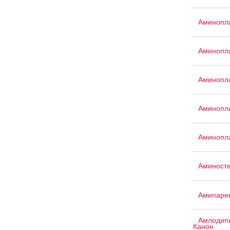
Аминопла
Аминопла
Аминопла
Аминопла
Аминопла
Аминост
Амипаре
Амлодипи
Канон