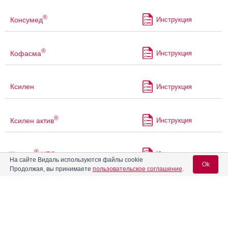
®
Консумед
Инструкция
®
Кофасма
Инструкция
Ксилен
Инструкция
®
Ксилен актив
Инструкция
®
Ксилен
НЕО
Инструкция
На сайте Видаль используются файлы cookie
Ok
Продолжая, вы принимаете
пользовательское соглашение
.
®
Ксилен
Плюс
Инструкция
Вход для специалистов
Ксилин с ментолом и
E-mail учетной записи Vidal:
Инструкция
эвкалиптом