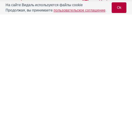
На сайте Видаль используются файлы cookie
Ok
Продолжая, вы принимаете
пользовательское соглашение
.
Алпразолам
Инструкция
Вход для специалистов
Алтацид
Инструкция
E-mail учетной записи Vidal:
Альмаксицид
Инструкция
Пароль:
Альмаксицид А
Инструкция
®
Альфосфаль
Инструкция
Регистрация
Забыли пароль?
Алюмаг
Инструкция