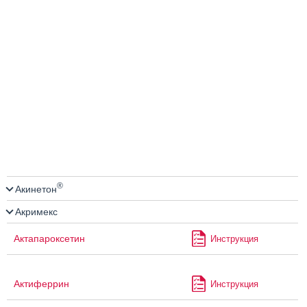
®
Акинетон
Акримекс
Актапароксетин
Инструкция
Актиферрин
Инструкция