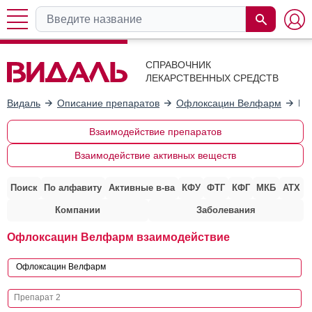
СПРАВОЧНИК
ЛЕКАРСТВЕННЫХ СРЕДСТВ
Видаль
Описание препаратов
Офлоксацин Велфарм
Вз
Взаимодействие препаратов
Взаимодействие активных веществ
Поиск
По алфавиту
Активные в-ва
КФУ
ФТГ
КФГ
МКБ
АТХ
Компании
Заболевания
Офлоксацин Велфарм взаимодействие