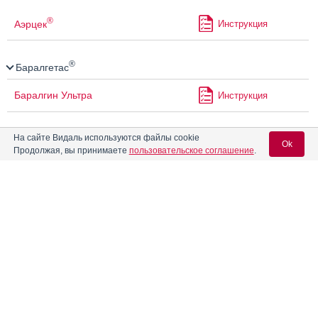
®
Аэрцек
Инструкция
®
Баралгетас
Баралгин Ультра
Инструкция
®
На сайте Видаль используются файлы cookie
Баралгин
М
Ok
Продолжая, вы принимаете
пользовательское соглашение
.
Беллалгин
Инструкция
Вход для специалистов
Бенальгин
Инструкция
E-mail учетной записи Vidal:
Бензостезол
Инструкция
Пароль:
®
Берламин
Модуляр
Инструкция