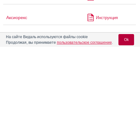
Аксиорекс
Инструкция
На сайте Видаль используются файлы cookie
Актапароксетин
Инструкция
Ok
Продолжая, вы принимаете
пользовательское соглашение
.
®
Актилизе
Инструкция
Вход для специалистов
E-mail учетной записи Vidal:
®
Актитенз
Инструкция
Пароль:
Акутер-сановель
Инструкция
Алвелон-МФ
Инструкция
®