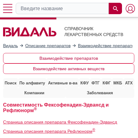
СПРАВОЧНИК
ЛЕКАРСТВЕННЫХ СРЕДСТВ
Видаль
Описание препаратов
Взаимодействие препаратов
Взаимодействие препаратов
Взаимодействие активных веществ
Поиск
По алфавиту
Активные в-ва
КФУ
ФТГ
КФГ
МКБ
АТХ
Компании
Заболевания
Совместимость Фексофенадин-Эдвансд и
®
Рефлюнорм
Страница описания препарата Фексофенадин-Эдвансд
®
Страница описания препарата Рефлюнорм