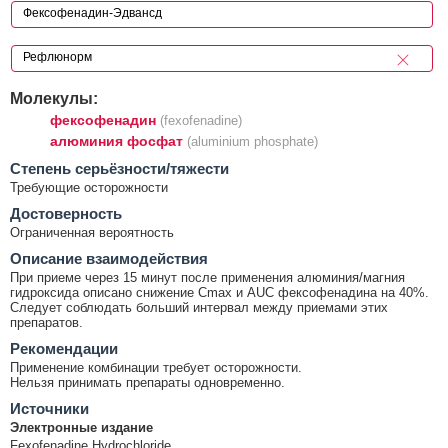
Молекулы:
фексофенадин
(fexofenadine)
алюминия фосфат
(aluminium phosphate)
Cтепень серьёзности/тяжести
Требующие осторожности
Достоверность
Ограниченная вероятность
Описание взаимодействия
При приеме через 15 минут после применения алюминия/магния
гидроксида описано снижение Cmax и AUC фексофенадина на 40%.
Следует соблюдать больший интервал между приемами этих
препаратов.
Рекомендации
Применение комбинации требует осторожности.
Нельзя принимать препараты одновременно.
Источники
Электронные издание
Fexofenadine Hydrochloride