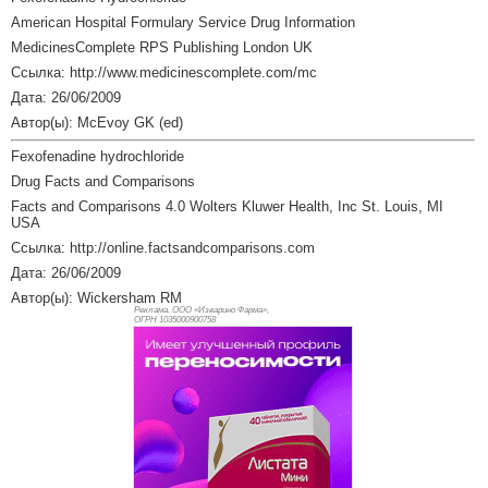
American Hospital Formulary Service Drug Information
MedicinesComplete RPS Publishing London UK
Ссылка: http://www.medicinescomplete.com/mc
Дата: 26/06/2009
Автор(ы): McEvoy GK (ed)
Fexofenadine hydrochloride
Drug Facts and Comparisons
Facts and Comparisons 4.0 Wolters Kluwer Health, Inc St. Louis, MI
USA
Ссылка: http://online.factsandcomparisons.com
Дата: 26/06/2009
Автор(ы): Wickersham RM
Реклама. ООО «Изварино Фарма»,
ОГРН 103
5000900758