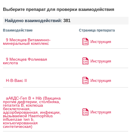
Выберите препарат для проверки взаимодействия
Найдено взаимодействий:
381
Взаимодействие
Страница препарата
9 Месяцев Витаминно-
Инструкция
минеральный комплекс
9 Месяцев Фолиевая
Инструкция
кислота
H-B-Вакс II
Инструкция
аАКДС-Геп B + Hib (Вакцина
против дифтерии, столбняка,
гепатита B, коклюша
бесклеточная,
Инструкция
адсорбированная, инфекции,
вызываемой Haemophilus
influenzae тип b,
конъюгированная
синтетическая)