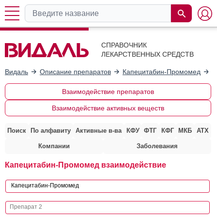
СПРАВОЧНИК
ЛЕКАРСТВЕННЫХ СРЕДСТВ
Видаль
Описание препаратов
Капецитабин-Промомед
В
Взаимодействие препаратов
Взаимодействие активных веществ
Поиск
По алфавиту
Активные в-ва
КФУ
ФТГ
КФГ
МКБ
АТХ
Компании
Заболевания
Капецитабин-Промомед взаимодействие