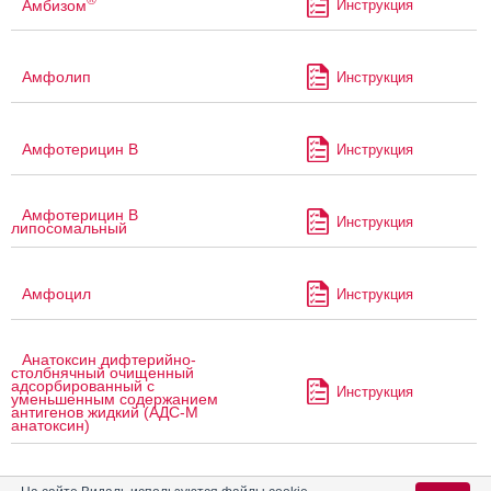
Амбизом
Инструкция
Амфолип
Инструкция
Амфотерицин В
Инструкция
Амфотерицин В
Инструкция
липосомальный
Амфоцил
Инструкция
Анатоксин дифтерийно-
столбнячный очищенный
адсорбированный с
Инструкция
уменьшенным содержанием
антигенов жидкий (АДС-М
анатоксин)
Анатоксин столбнячный