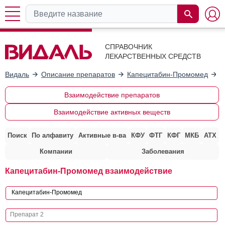
СПРАВОЧНИК
ЛЕКАРСТВЕННЫХ СРЕДСТВ
Видаль
Описание препаратов
Капецитабин-Промомед
В
Взаимодействие препаратов
Взаимодействие активных веществ
Поиск
По алфавиту
Активные в-ва
КФУ
ФТГ
КФГ
МКБ
АТХ
Компании
Заболевания
Капецитабин-Промомед взаимодействие