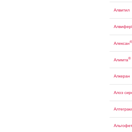
Алвитил
Алвифер
Алексан
®
Алимта
Алкеран
Алоэ сир
Алтеграк
Альгофе