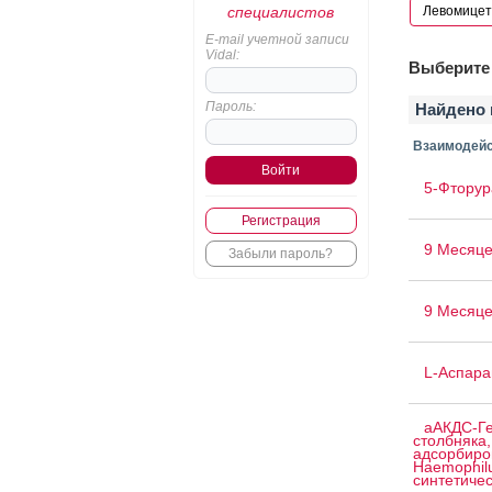
специалистов
E-mail учетной записи
Vidal:
Выберите 
Пароль:
Найдено 
Взаимодейс
5-Фторур
Регистрация
9 Месяце
Забыли пароль?
9 Месяце
L-Аспара
аАКДС-Ге
столбняка,
адсорбиро
Haemophilu
синтетичес