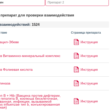
препарат для проверки взаимодействия
взаимодействий:
1524
твие
Страница препарата
ацил-Эбеве
Инструкция
в Витаминно-минеральный комплекс
Инструкция
в Фолиевая кислота
Инструкция
гиназа
Инструкция
п B + Hib (Вакцина против дифтерии,
 гепатита B, коклюша бесклеточная,
Инструкция
ванная, инфекции, вызываемой
s influenzae тип b, конъюгированная
кая)