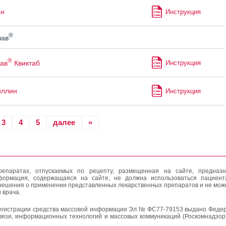
ан
Инструкция
®
лав
®
ав
Квиктаб
Инструкция
иллин
Инструкция
3
4
5
далее
»
епаратах, отпускаемых по рецепту, размещенная на сайте, предназн
формация, содержащаяся на сайте, не должна использоваться пациен
решения о применении представленных лекарственных препаратов и не мож
 врача.
егистрации средства массовой информации Эл № ФС77-79153 выдано Федер
вязи, информационных технологий и массовых коммуникаций (Роскомнадзор