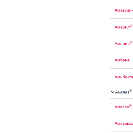
Амавуци
®
Амарил
®
Амарил
Амбене
Амибакт
®
Амклав
®
Амклав
Амовико