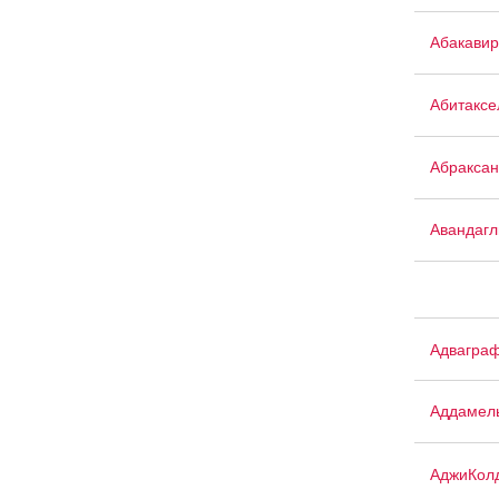
Абакавир
Абитаксе
Абраксан
Авандаг
Адвагра
Аддамел
АджиКол