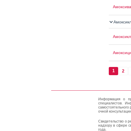
Амоксив
Амоксик
Амоксикл
Амоксиц
1
2
Информация о пр
специалистов. Ин
самостоятельного 
очной консультации
Свидетельство о р
надзору в сфере с
года.