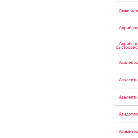
АджиКол
Адриблас
Адриблас
быстрорас
Азалепр
Азалепти
Азалепти
Азидоти
Азимите