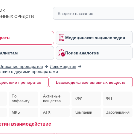
ИК
ЕННЫХ СРЕДСТВ
раты
Медицинская энциклопедия
алистам
Поиск аналогов
Описание препаратов
Левомицетин
твие с другими препаратами
действие препаратов
Взаимодействие активных веществ
По
Активные
КФУ
ФТГ
алфавиту
вещества
МКБ
АТХ
Компании
Заболевания
тин взаимодействие