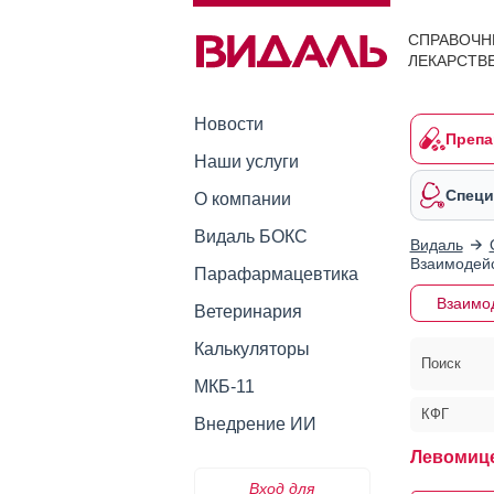
СПРАВОЧН
ЛЕКАРСТВ
Новости
Препа
Наши услуги
Специ
О компании
Видаль БОКС
Видаль
Взаимодейс
Парафармацевтика
Взаимо
Ветеринария
Калькуляторы
Поиск
МКБ-11
КФГ
Внедрение ИИ
Левомице
Вход для