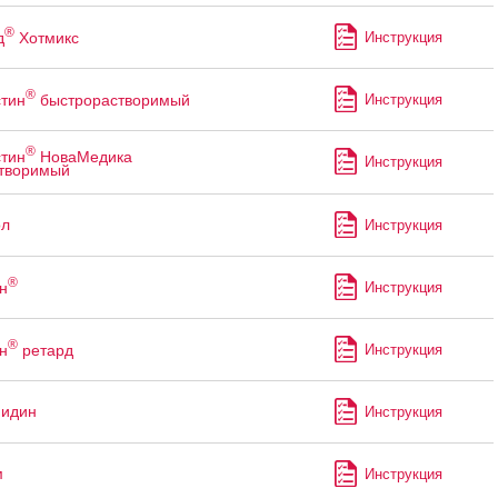
®
д
Хотмикс
Инструкция
®
тин
быстрорастворимый
Инструкция
®
тин
НоваМедика
Инструкция
творимый
ол
Инструкция
®
н
Инструкция
®
н
ретард
Инструкция
мидин
Инструкция
м
Инструкция