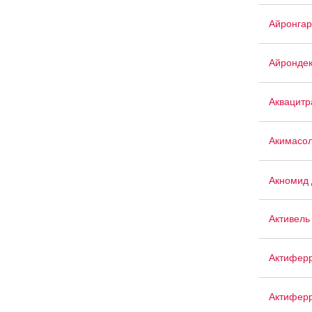
Айронгар
Айрондек
Аквацит
Акимасо
Акномид 
Активель
Актифер
Актиферр