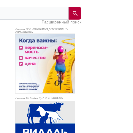
Расширенный поиск
Реклама. ООО «НАНОФАРМА ДЕВЕЛОПМЕНТ»,
ИНН 165
5283577
Реклама. АО "Видаль Рус", ИНН 772
8043605