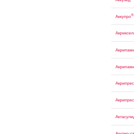
®
Аккупро
Акриксел
Акрипам
Акрипам
Акрипрес
Акрипрес
Актасули
Акутер-с