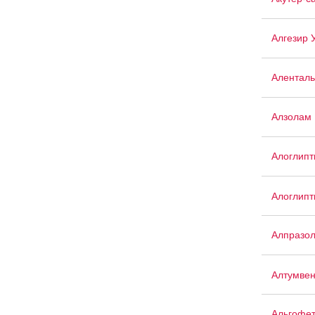
Алгезир 
Аленталь
Алзолам
Алоглипт
Алоглипт
Алпразо
Алтумве
Альгофе