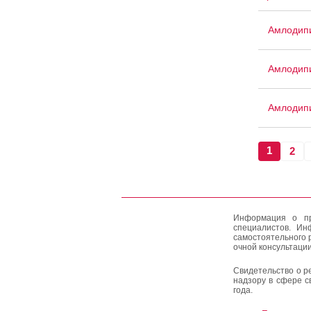
Амлодипи
Амлодип
Амлодип
1
2
Информация о пр
специалистов. Ин
самостоятельного 
очной консультации
Свидетельство о р
надзору в сфере с
года.