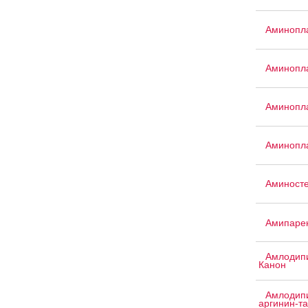
Аминопла
Аминопла
Аминопла
Аминопла
Аминост
Амипаре
Амлодипи
Канон
Амлодипи
аргинин-т