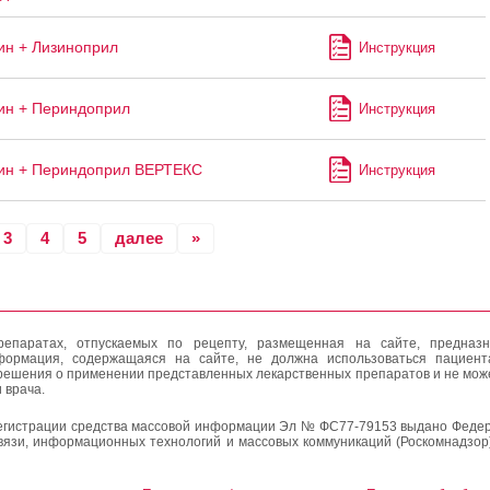
н + Лизиноприл
Инструкция
ин + Периндоприл
Инструкция
ин + Периндоприл ВЕРТЕКС
Инструкция
3
4
5
далее
»
епаратах, отпускаемых по рецепту, размещенная на сайте, предназн
формация, содержащаяся на сайте, не должна использоваться пациен
решения о применении представленных лекарственных препаратов и не мож
 врача.
егистрации средства массовой информации Эл № ФС77-79153 выдано Федер
вязи, информационных технологий и массовых коммуникаций (Роскомнадзор