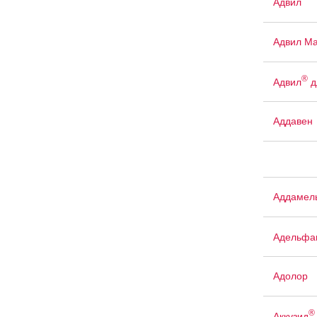
Адвил
Адвил М
®
Адвил
д
Аддавен
Аддамел
Адельфа
Адолор
®
Аккузид