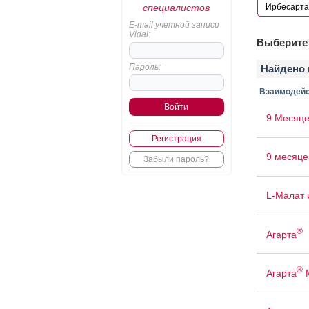
специалистов
E-mail учетной записи
Vidal:
Выберите 
Пароль:
Найдено 
Взаимодейс
9 Месяце
Регистрация
9 месяце
Забыли пароль?
L-Малат 
®
Агарта
®
Агарта