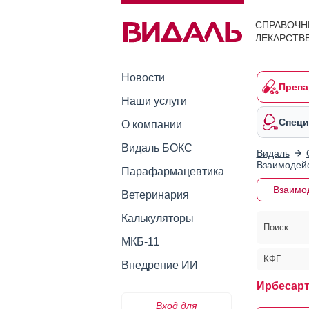
СПРАВОЧН
ЛЕКАРСТВ
Новости
Препа
Наши услуги
Специ
О компании
Видаль БОКС
Видаль
Взаимодейс
Парафармацевтика
Взаимо
Ветеринария
Калькуляторы
Поиск
МКБ-11
КФГ
Внедрение ИИ
Ирбесарт
Вход для