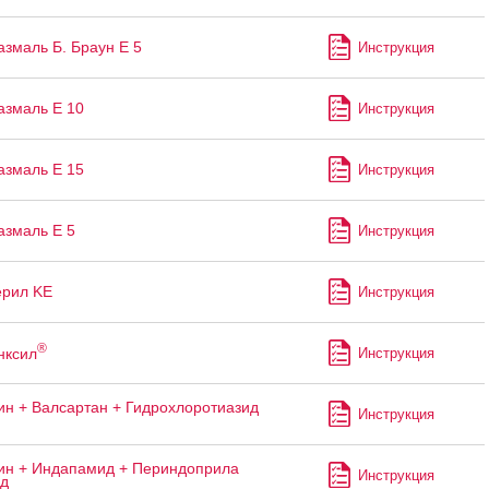
змаль Б. Браун Е 5
Инструкция
змаль Е 10
Инструкция
змаль Е 15
Инструкция
змаль Е 5
Инструкция
ерил KE
Инструкция
®
нксил
Инструкция
н + Валсартан + Гидрохлоротиазид
Инструкция
н + Индапамид + Периндоприла
Инструкция
ад