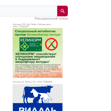
Расширенный поиск
Реклама. ООО «Др. Редди’с Лабораторис»,
ИНН: 770
7321227
Реклама. АО "Видаль Рус", ИНН 772
8043605