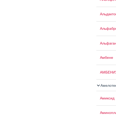
Альдакто
Альфабр
Альфага
Амбене
АМБЕНИ
Амелоте
Амиксид
Аминопла