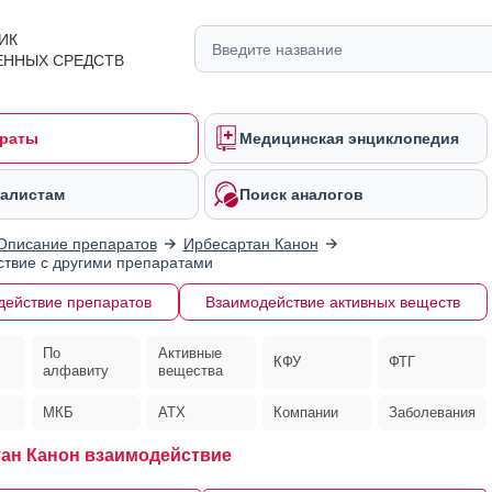
ИК
ЕННЫХ СРЕДСТВ
раты
Медицинская энциклопедия
алистам
Поиск аналогов
Описание препаратов
Ирбесартан Канон
твие с другими препаратами
действие препаратов
Взаимодействие активных веществ
По
Активные
КФУ
ФТГ
алфавиту
вещества
МКБ
АТХ
Компании
Заболевания
ан Канон взаимодействие