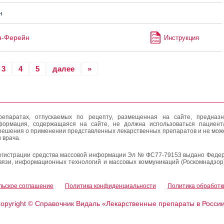
н
н-Ферейн
Инструкция
3
4
5
далее
»
епаратах, отпускаемых по рецепту, размещенная на сайте, предназн
формация, содержащаяся на сайте, не должна использоваться пациен
решения о применении представленных лекарственных препаратов и не мож
 врача.
егистрации средства массовой информации Эл № ФС77-79153 выдано Федер
вязи, информационных технологий и массовых коммуникаций (Роскомнадзор
льское соглашение
Политика конфиденциальности
Политика обработк
opyright
Справочник Видаль «Лекарственные препараты в Росси
©