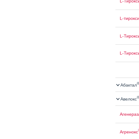
L-Тирокс
L-тирокс
L-Тирокс
L-Тирокс
Абактал
Авелокс
Агенераз
Агренокс