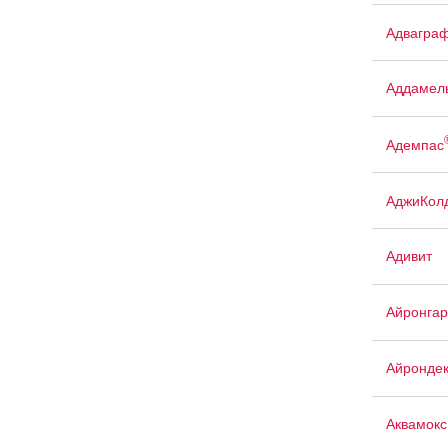
Адвагра
Аддамел
Адемпас
АджиКол
Адивит
Айронгар
Айрондек
Аквамокс