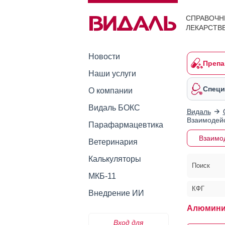
СПРАВОЧН
ЛЕКАРСТВ
Новости
Препа
Наши услуги
Специ
О компании
Видаль БОКС
Видаль
Взаимодейс
Парафармацевтика
Взаимо
Ветеринария
Калькуляторы
Поиск
МКБ-11
КФГ
Внедрение ИИ
Алюмини
Вход для