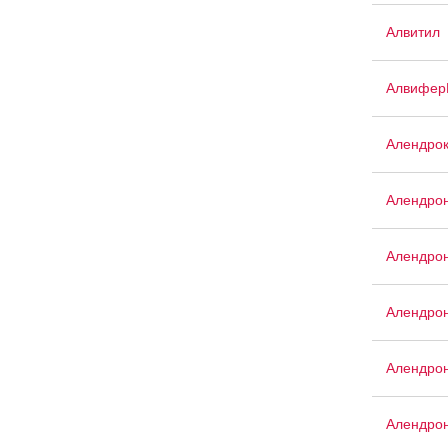
Алвитил
Алвифер
Алендро
Алендро
Алендрон
Алендрон
Алендрон
Алендрон