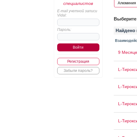
специалистов
E-mail учетной записи
Vidal:
Выберите 
Пароль:
Найдено 
Взаимодейс
9 Месяце
Регистрация
L-Тирокс
Забыли пароль?
L-Тирокс
L-Тирокс
L-Тирокс