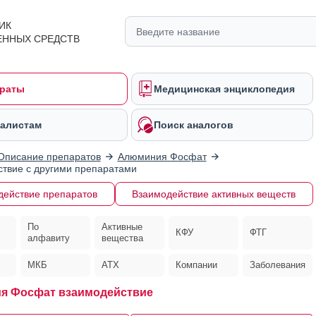
ИК
ЕННЫХ СРЕДСТВ
раты
Медицинская энциклопедия
алистам
Поиск аналогов
Описание препаратов
Алюминия Фосфат
твие с другими препаратами
действие препаратов
Взаимодействие активных веществ
По
Активные
КФУ
ФТГ
алфавиту
вещества
МКБ
АТХ
Компании
Заболевания
я Фосфат взаимодействие