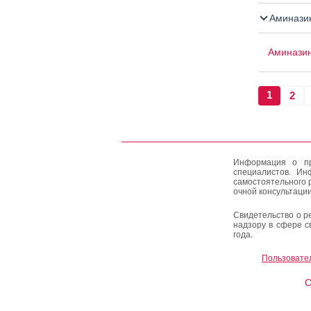
Аминази
Аминази
1
2
Информация о пр
специалистов. Ин
самостоятельного 
очной консультации
Свидетельство о р
надзору в сфере с
года.
Пользовате
C