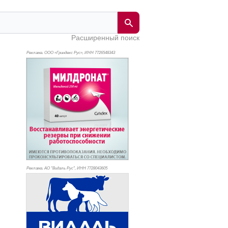
Расширенный поиск
Реклама. ООО «Гриндекс Рус», ИНН 772
6548343
Реклама. АО "Видаль Рус", ИНН 772
8043605