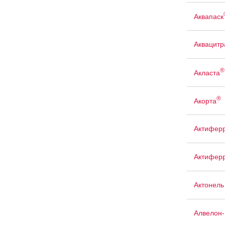
Аквапаск
Аквацит
®
Акласта
®
Акорта
Актифер
Актиферр
Актонель
Алвелон