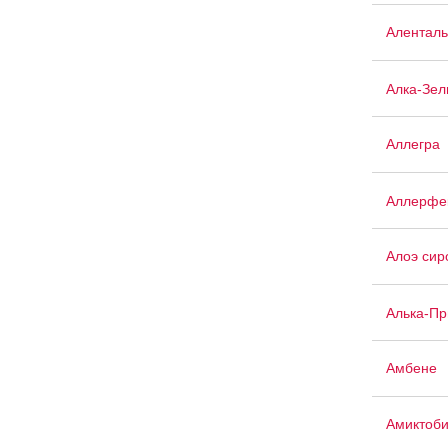
Аленталь
Алка-Зел
Аллегра
Аллерфе
Алоэ сир
Алька-П
Амбене
Амиктоб