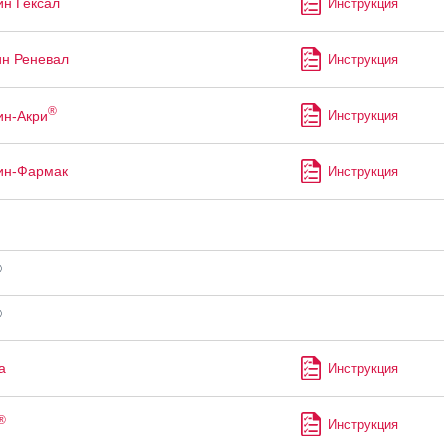
ин Гексал
Инструкция
ин Реневал
Инструкция
®
ин-Акри
Инструкция
ин-Фармак
Инструкция
®
®
а
Инструкция
®
Инструкция