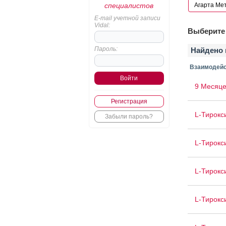
специалистов
E-mail учетной записи
Vidal:
Выберите 
Пароль:
Найдено 
Взаимодейс
9 Месяце
Регистрация
L-Тирокс
Забыли пароль?
L-Тирокс
L-Тирокс
L-Тирокс