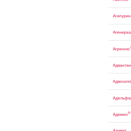
Агапурин
Агенераз
Агренокс
Адвантан
Адвосил
Адельфа
®
Адемио
Адивит