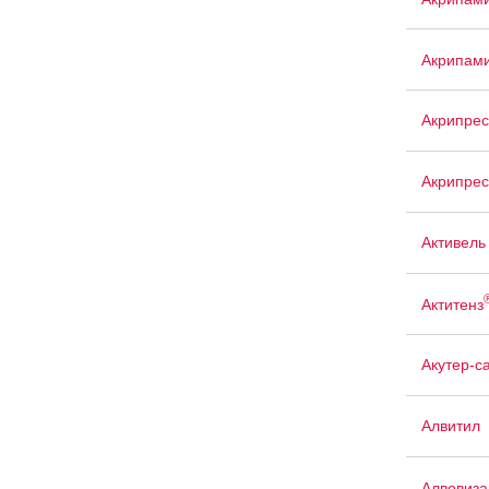
Акрипам
Акрипрес
Акрипрес
Активель
Актитенз
Акутер-с
Алвитил
Алвовиза