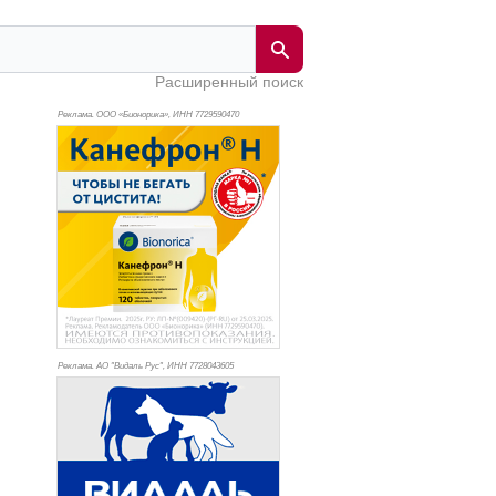
Расширенный поиск
Реклама. ООО «Бионорика», ИНН 772
9590470
Реклама. АО "Видаль Рус", ИНН 772
8043605