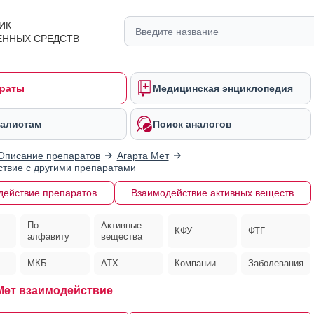
ИК
ЕННЫХ СРЕДСТВ
раты
Медицинская энциклопедия
алистам
Поиск аналогов
Описание препаратов
Агарта Мет
твие с другими препаратами
действие препаратов
Взаимодействие активных веществ
По
Активные
КФУ
ФТГ
алфавиту
вещества
МКБ
АТХ
Компании
Заболевания
ет взаимодействие