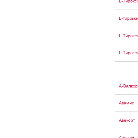
L-Тирокс
L-тирокс
L-Тирокс
L-Тирокс
А-Валкор
Авамис
Авекорт
Авонекс