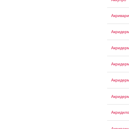
Акривари
Акридерм
Акридер
Акридерм
Акридер
Акридер
Акридил
Акрипам