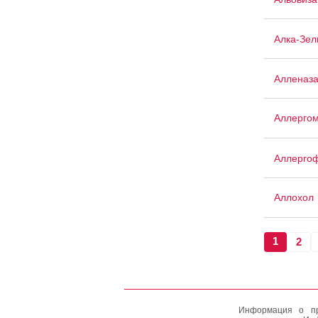
Алка-Зел
Алленаз
Аллергом
Аллерго
Аллохол
1
2
Информация о пр