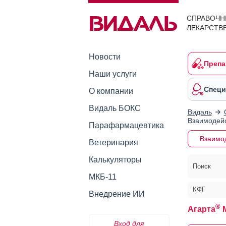
СПРАВОЧН
ЛЕКАРСТВ
Новости
Препа
Наши услуги
Специ
О компании
Видаль БОКС
Видаль
Взаимодейс
Парафармацевтика
Взаимо
Ветеринария
Калькуляторы
Поиск
МКБ-11
КФГ
Внедрение ИИ
®
Агарта
М
Вход для