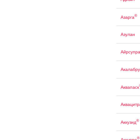
®
Азарга
Азулан
Айрсупр
Акалабр
Аквапаск
Аквацит
®
Аккузид
®
Аккупро