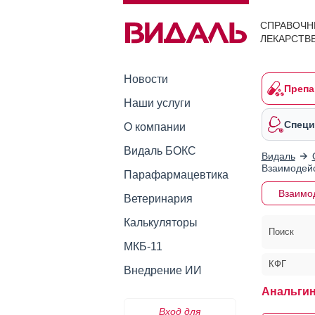
СПРАВОЧН
ЛЕКАРСТВ
Новости
Препа
Наши услуги
Специ
О компании
Видаль БОКС
Видаль
Взаимодейс
Парафармацевтика
Взаимо
Ветеринария
Калькуляторы
Поиск
МКБ-11
КФГ
Внедрение ИИ
Анальгин
Вход для