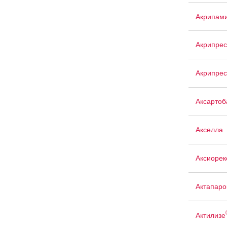
Акрипам
Акрипрес
Акрипрес
Аксартоб
Акселла
Аксиорек
Актапаро
Актилизе