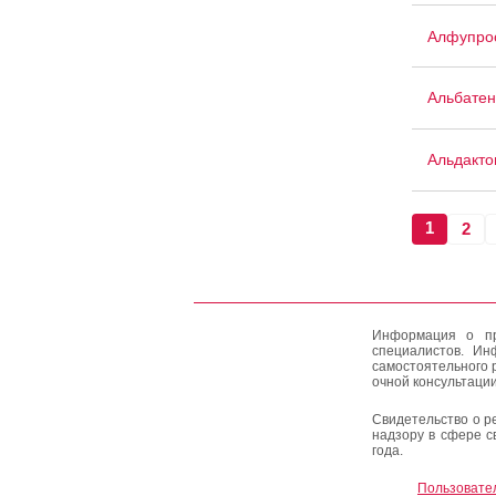
Алфупро
Альбатен
Альдакто
1
2
Информация о пр
специалистов. Ин
самостоятельного 
очной консультации
Свидетельство о р
надзору в сфере с
года.
Пользовате