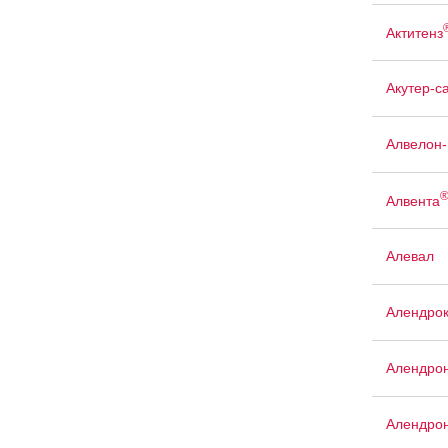
Актитенз
Акутер-с
Алвелон
Алвента
Алевал
Алендро
Алендро
Алендрон