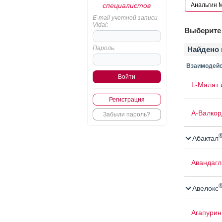
специалистов
E-mail учетной записи
Vidal:
Выберите 
Пароль:
Найдено 
Взаимодейс
L-Малат 
Регистрация
А-Валкор
Забыли пароль?
Абактал
Авандаг
Авелокс
Агапурин