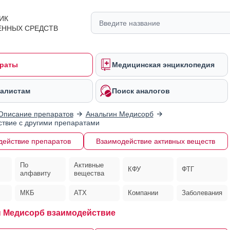
ИК
ЕННЫХ СРЕДСТВ
раты
Медицинская энциклопедия
алистам
Поиск аналогов
Описание препаратов
Анальгин Медисорб
твие с другими препаратами
действие препаратов
Взаимодействие активных веществ
По
Активные
КФУ
ФТГ
алфавиту
вещества
МКБ
АТХ
Компании
Заболевания
 Медисорб взаимодействие