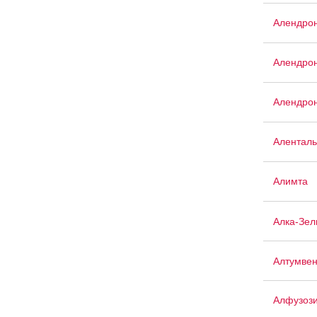
Алендрон
Алендрон
Алендрон
Аленталь
Алимта
Алка-Зел
Алтумве
Алфузоз