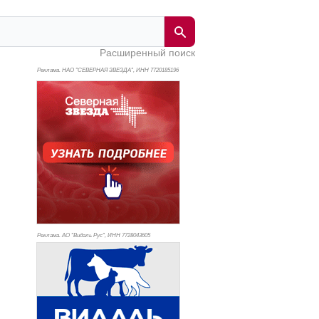
Расширенный поиск
Реклама. НАО "СЕВЕРНАЯ ЗВЕЗДА", ИНН 772
0185196
Реклама. АО "Видаль Рус", ИНН 772
8043605