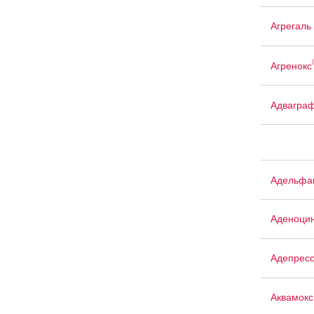
Агрегаль
Агренокс
Адвагра
Адельфа
Аденоци
Адепрес
Аквамокс