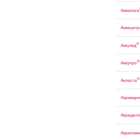
Аквапаск
Аквацит
®
Аккузид
®
Аккупро
®
Акласта
Акривари
Акридил
Акрипам