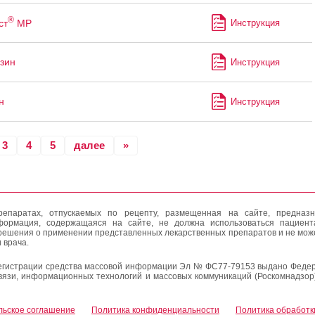
®
ст
МР
Инструкция
зин
Инструкция
н
Инструкция
3
4
5
далее
»
епаратах, отпускаемых по рецепту, размещенная на сайте, предназн
формация, содержащаяся на сайте, не должна использоваться пациен
решения о применении представленных лекарственных препаратов и не мож
 врача.
егистрации средства массовой информации Эл № ФС77-79153 выдано Федер
вязи, информационных технологий и массовых коммуникаций (Роскомнадзор
льское соглашение
Политика конфиденциальности
Политика обработк