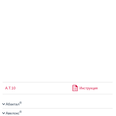
А.Т.10
Инструкция
®
Абактал
®
Авелокс