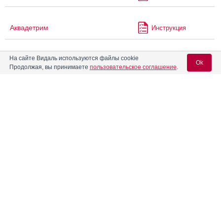
Аквадетрим
Инструкция
На сайте Видаль используются файлы cookie
Аквадетрим Про
Инструкция
Ok
Продолжая, вы принимаете
пользовательское соглашение
.
Аквамокс
Инструкция
Вход для специалистов
E-mail учетной записи Vidal:
®
Аквапаск
Инструкция
Пароль:
Акваферол-Д3 ВТФ
Инструкция
Аквацитрамон
Инструкция
®