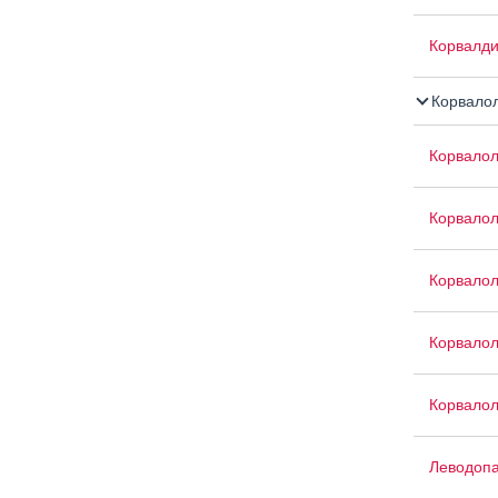
Корвалд
Корвало
Корвало
Корвалол
Корвалол
Корвало
Корвалол
Леводопа