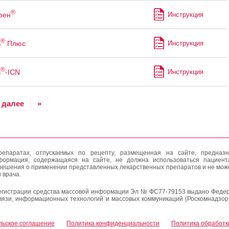
®
фен
Инструкция
®
в
Плюс
Инструкция
®
в
-ICN
Инструкция
далее
»
епаратах, отпускаемых по рецепту, размещенная на сайте, предназн
формация, содержащаяся на сайте, не должна использоваться пациен
решения о применении представленных лекарственных препаратов и не мож
 врача.
егистрации средства массовой информации Эл № ФС77-79153 выдано Федер
вязи, информационных технологий и массовых коммуникаций (Роскомнадзор
льское соглашение
Политика конфиденциальности
Политика обработк