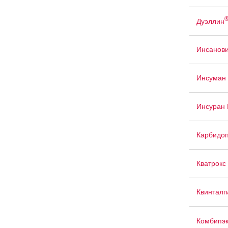
Дуэллин
Инсанов
Инсуман 
Инсуран
Карбидоп
Кватрокс
Квинталг
Комбипэ