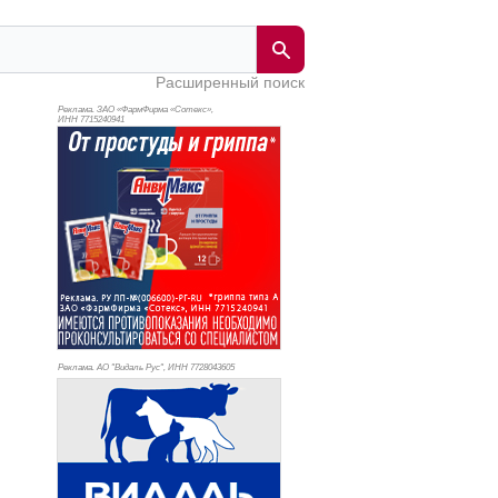
Расширенный поиск
Реклама. ЗАО «ФармФирма «Сотекс»,
ИНН 771
5240941
Реклама. АО "Видаль Рус", ИНН 772
8043605