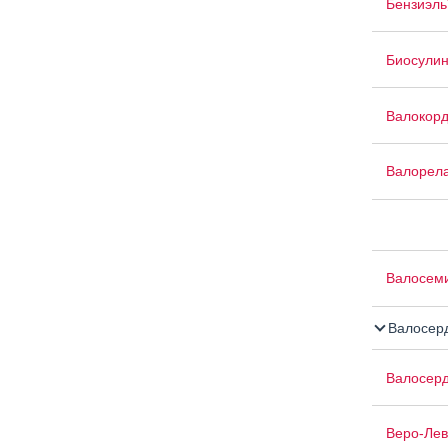
Бензиэль
Биосули
Валокор
Валорел
Валосем
Валосер
Валосер
Веро-Лев