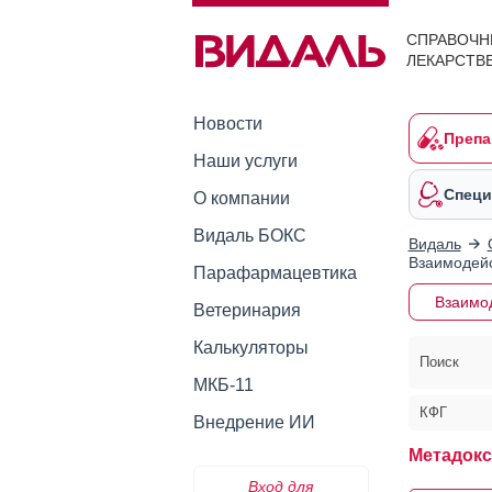
СПРАВОЧН
ЛЕКАРСТВ
Новости
Препа
Наши услуги
Специ
О компании
Видаль БОКС
Видаль
Взаимодейс
Парафармацевтика
Взаимо
Ветеринария
Калькуляторы
Поиск
МКБ-11
КФГ
Внедрение ИИ
Метадокс
Вход для