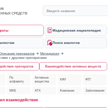
ИК
ЕННЫХ СРЕДСТВ
раты
Медицинская энциклопедия
алистам
Поиск аналогов
Описание препаратов
Метадоксил
твие с другими препаратами
действие препаратов
Взаимодействие активных веществ
По
Активные
КФУ
ФТГ
алфавиту
вещества
МКБ
АТХ
Компании
Заболевания
ил взаимодействие