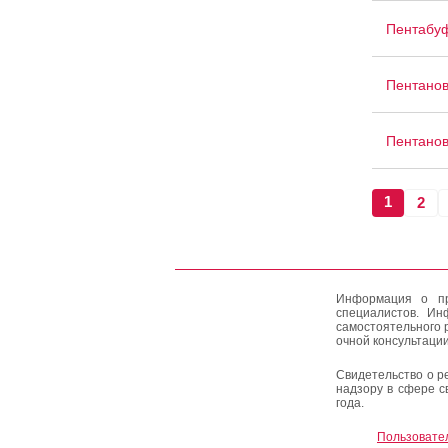
Пентабу
Пентано
Пентано
1
2
Информация о пр
специалистов. Ин
самостоятельного 
очной консультации
Свидетельство о р
надзору в сфере с
года.
Пользовате