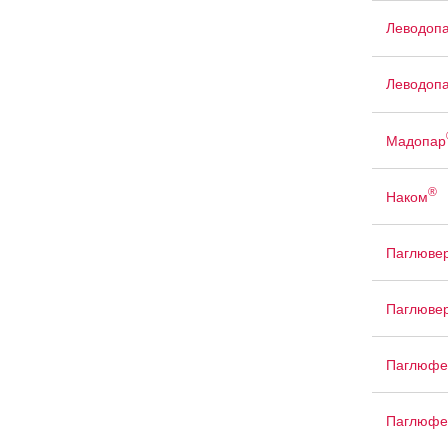
Леводопа
Леводопа
Мадопар
®
Наком
Паглюве
Паглюве
Паглюфе
Паглюфе