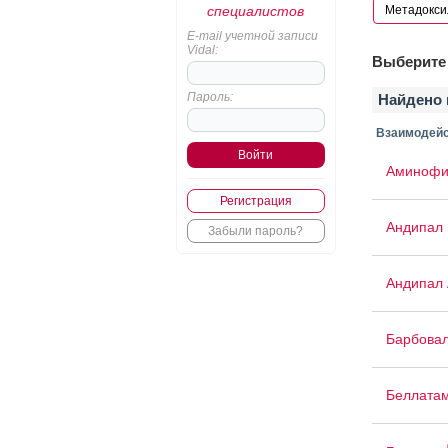
специалистов
E-mail учетной записи
Vidal:
Выберите 
Пароль:
Найдено 
Взаимодейс
Аминофи
Регистрация
Андипал
Забыли пароль?
Андипал 
Барбова
Беллата