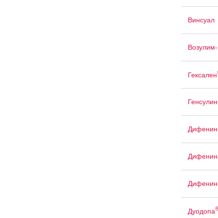
Винсуал
Возулим
Гексален
Генсулин
Дифенин
Дифенина
Дифенина
Дуодопа