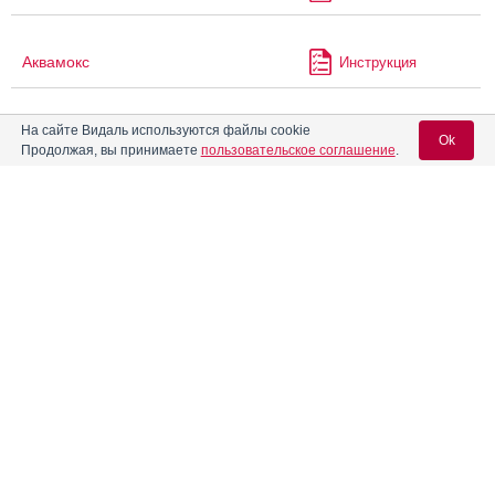
Аквамокс
Инструкция
На сайте Видаль используются файлы cookie
®
Аккузид
Инструкция
Ok
Продолжая, вы принимаете
пользовательское соглашение
.
®
Акласта
Инструкция
Вход для специалистов
E-mail учетной записи Vidal:
®
Акрипамид
Инструкция
Пароль:
®
Акрипамид
ретард
Инструкция
Акрипрес Инда
Инструкция