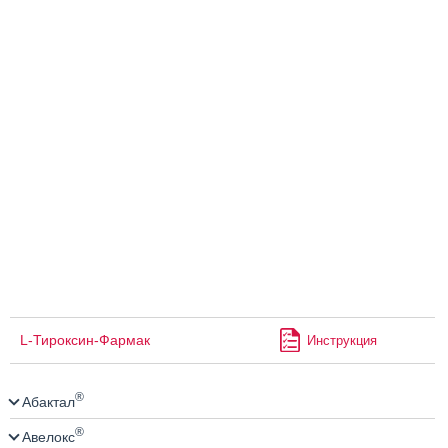
L-Тироксин-Фармак
Инструкция
®
Абактал
®
Авелокс