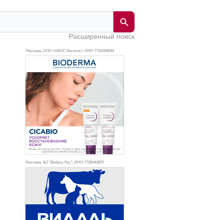
Расширенный поиск
Реклама. ООО «НАОС Восток», ИНН 772
0394094
Реклама. АО "Видаль Рус", ИНН 772
8043605