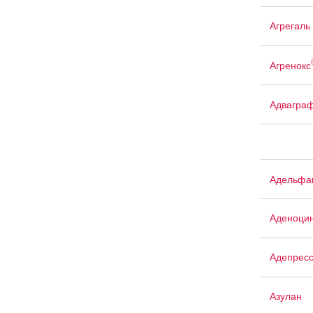
Агрегаль
Агренокс
Адвагра
Адельфа
Аденоци
Адепрес
Азулан