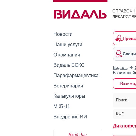
СПРАВОЧН
ЛЕКАРСТВ
Новости
Препа
Наши услуги
Специ
О компании
Видаль БОКС
Видаль
Взаимодейс
Парафармацевтика
Взаимо
Ветеринария
Калькуляторы
Поиск
МКБ-11
КФГ
Внедрение ИИ
Диклофен
Вход для