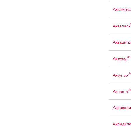
Аквамокс
Аквапаск
Аквацит
®
Аккузид
®
Аккупро
®
Акласта
Акривари
Акридил