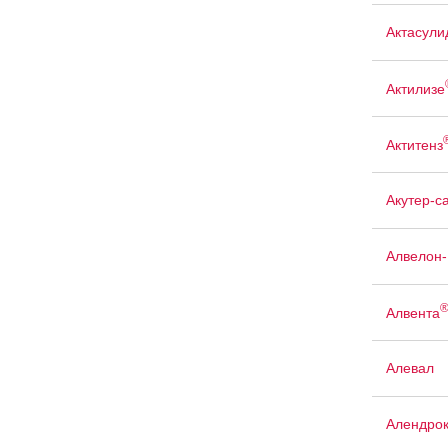
Актасули
Актилизе
Актитенз
Акутер-с
Алвелон
Алвента
Алевал
Алендро