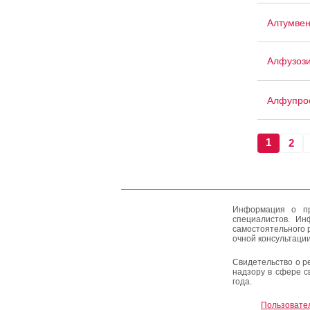
Алтумве
Алфузоз
Алфупро
1
2
Информация о пр
специалистов. Ин
самостоятельного 
очной консультации
Свидетельство о р
надзору в сфере с
года.
Пользовате