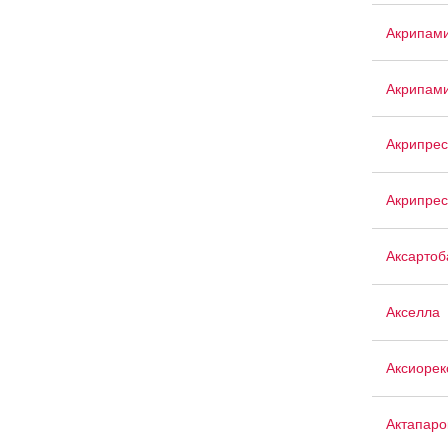
Акрипам
Акрипам
Акрипрес
Акрипрес
Аксартоб
Акселла
Аксиорек
Актапаро