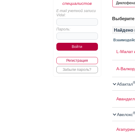
специалистов
E-mail учетной записи
Vidal:
Выберите 
Пароль:
Найдено 
Взаимодейс
L-Малат 
Регистрация
А-Валкор
Забыли пароль?
Абактал
Авандаг
Авелокс
Агапурин