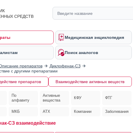
ИК
ЕННЫХ СРЕДСТВ
раты
Медицинская энциклопедия
алистам
Поиск аналогов
Описание препаратов
Диклофенак-СЗ
твие с другими препаратами
действие препаратов
Взаимодействие активных веществ
По
Активные
КФУ
ФТГ
алфавиту
вещества
МКБ
АТХ
Компании
Заболевания
ак-СЗ взаимодействие