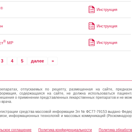
®
н
Инструкция
ин
Инструкция
®
ст
МР
Инструкция
3
4
5
далее
»
епаратах, отпускаемых по рецепту, размещенная на сайте, предназн
формация, содержащаяся на сайте, не должна использоваться пациен
решения о применении представленных лекарственных препаратов и не мож
 врача.
егистрации средства массовой информации Эл № ФС77-79153 выдано Федер
вязи, информационных технологий и массовых коммуникаций (Роскомнадзор
льское соглашение
Политика конфиденциальности
Политика обработк