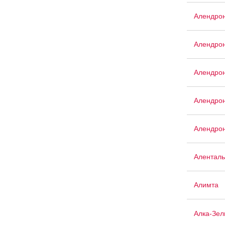
Алендро
Алендрон
Алендрон
Алендрон
Алендрон
Аленталь
Алимта
Алка-Зел