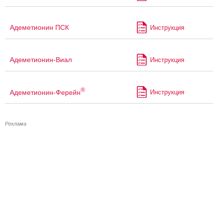
Адеметионин ПСК
Инструкция
Адеметионин-Виал
Инструкция
®
Адеметионин-Ферейн
Инструкция
Реклама