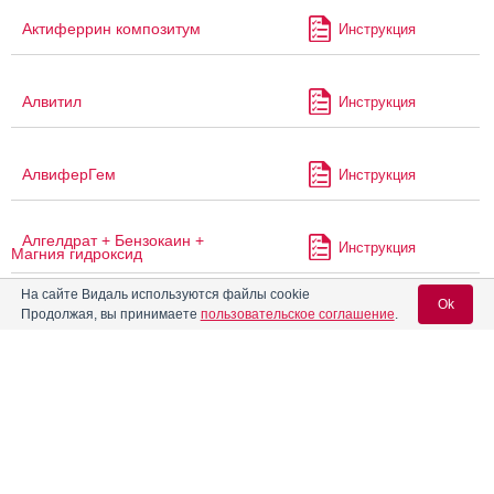
Актиферрин композитум
Инструкция
Алвитил
Инструкция
АлвиферГем
Инструкция
Алгелдрат + Бензокаин +
Инструкция
Магния гидроксид
На сайте Видаль используются файлы cookie
Ok
Алгелдрат + Магния
Продолжая, вы принимаете
пользовательское соглашение
.
Инструкция
гидроксид
Вход для специалистов
Алгемаг
Инструкция
E-mail учетной записи Vidal:
Алгемаг А
Инструкция