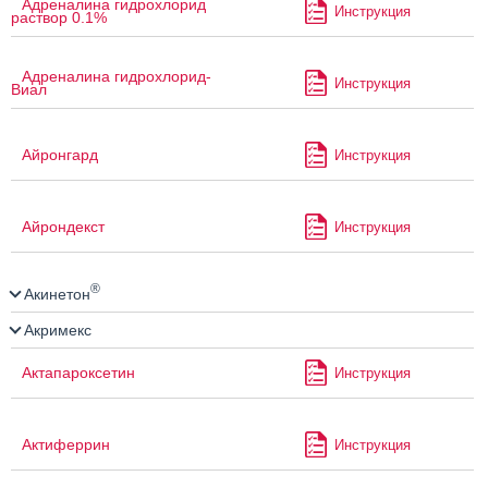
Адреналина гидрохлорид
Инструкция
раствор 0.1%
Адреналина гидрохлорид-
Инструкция
Виал
Айронгард
Инструкция
Айрондекст
Инструкция
®
Акинетон
Акримекс
Актапароксетин
Инструкция
Актиферрин
Инструкция