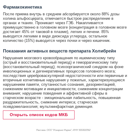
Фармакокинетика
После приема внутрь в среднем абсорбируется около 88% дозы
холина альфосцерата, отмечается быстрое распределение в
органах и тканях. Проникает через ГЭБ. Накапливается
преимущественно в головном мозге (концентрация в головном мозге
достигает 45% от таковой в плазме), легких и печени. 85%
выводится легкими в виде диоксида углерода, остальное
количество (15%) выводится через почки и через кишечник.
Показания активных веществ препарата Холибрейн
Нарушения мозгового кровообращения по ишемическому типу
(острый и восстановительный период) и геморрагическому типу
(восстановительный период); психоорганический синдром на фоне
инволюционных и дегенеративных процессов головного мозга;
последствия цереброваскулярной недостаточности или первичные и
вторичные когнитивные нарушения у пожилых, характеризующиеся
нарушением памяти, спутанностью сознания, дезориентацией,
снижением мотивации и инициативности, снижением концентрации
внимания; нарушение поведения и аффективной сферы в
старческом возрасте - эмоциональная лабильность, повышенная
раздражительность, снижение интереса; старческая
псевдомеланхолия; мультиинфарктная деменция.
Открыть список кодов МКБ
Реклама. ООО "Изварино Фарма", ИНН 500
3022562