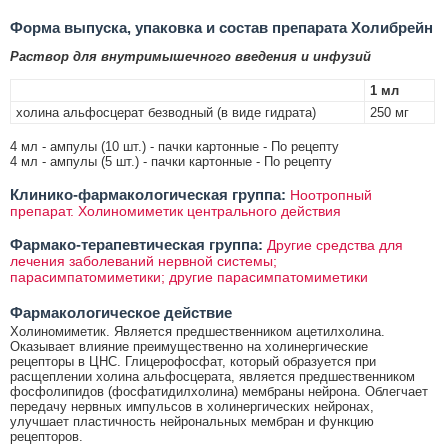
Форма выпуска, упаковка и состав препарата Холибрейн
Раствор для внутримышечного введения и инфузий
1 мл
холина альфосцерат безводный (в виде гидрата)
250 мг
4 мл - ампулы (10 шт.) - пачки картонные - По рецепту
4 мл - ампулы (5 шт.) - пачки картонные - По рецепту
Клинико-фармакологическая группа:
Ноотропный
препарат. Холиномиметик центрального действия
Фармако-терапевтическая группа:
Другие средства для
лечения заболеваний нервной системы;
парасимпатомиметики; другие парасимпатомиметики
Фармакологическое действие
Холиномиметик. Является предшественником ацетилхолина.
Оказывает влияние преимущественно на холинергические
рецепторы в ЦНС. Глицерофосфат, который образуется при
расщеплении холина альфосцерата, является предшественником
фосфолипидов (фосфатидилхолина) мембраны нейрона. Облегчает
передачу нервных импульсов в холинергических нейронах,
улучшает пластичность нейрональных мембран и функцию
рецепторов.