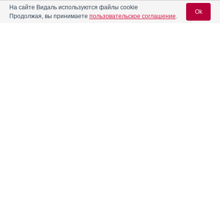
На сайте Видаль используются файлы cookie
Ok
Продолжая, вы принимаете
пользовательское соглашение
.
Содержание
Вход для специалистов
E-mail учетной записи Vidal:
Форма выпуска, упаковка и состав
Клинико-фармакологич. группа
Пароль:
Фармако-терапевтическая группа
Фармакологическое действие
Фармакокинетика
Показания препарата
Регистрация
Забыли пароль?
Режим дозирования
Побочное действие