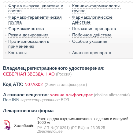
Форма выпуска, упаковка и
Клинико-фармакологич.
состав
группа
Фармако-терапевтическая
Фармакологическое
группа
действие
Фармакокинетика
Показания препарата
Режим дозирования
Побочное действие
Противопоказания к
Особые указания
применению
Контакты
Аналоги препарата
Владелец регистрационного удостоверения:
СЕВЕРНАЯ ЗВЕЗДА, НАО
(Россия)
Код ATX:
N07AX02
(Холина альфосцерат)
Активное вещество:
холина альфосцерат
(choline alfoscerate)
Rec.INN
зарегистрированное ВОЗ
Лекарственная форма
Раствор для внутримышечного введения и инфузий
1000 мг
Холибрейн
РУ: ЛП-№(010291)-(РГ-RU) от 23.05.25
-
Действующее