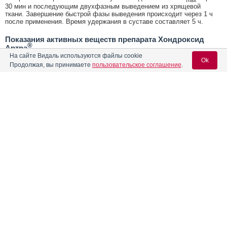
30 мин и последующим двухфазным выведением из хрящевой
ткани. Завершение быстрой фазы выведения происходит через 1 ч
после применения. Время удержания в суставе составляет 5 ч.
Показания активных веществ препарата Хондроксид
®
Артра
На сайте Видаль используются файлы cookie
Дегенеративно-дистрофические заболевания суставов и
Ok
Продолжая, вы принимаете
пользовательское соглашение
.
позвоночника (остеоартроз периферических суставов,
межпозвонковый остеоартроз и остеохондроз).
Открыть список кодов МКБ
Содержание
Вход для специалистов
E-mail учетной записи Vidal:
Реклама. НАО "СЕВЕРНАЯ ЗВЕЗДА", ИНН 772
0185196
Форма выпуска, упаковка и состав
Клинико-фармакологич. группа
Пароль:
Фармако-терапевтическая группа
Фармакологическое действие
Фармакокинетика
Показания препарата
Регистрация
Забыли пароль?