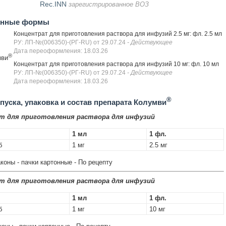
Rec.INN
зарегистрированное ВОЗ
енные формы
Концентрат для приготовления раствора для инфузий 2.5 мг: фл. 2.5 мл
РУ: ЛП-№(006350)-(РГ-RU) от 29.07.24
- Действующее
Дата переоформления: 18.03.26
®
мви
Концентрат для приготовления раствора для инфузий 10 мг: фл. 10 мл
РУ: ЛП-№(006350)-(РГ-RU) от 29.07.24
- Действующее
Дата переоформления: 18.03.26
®
уска, упаковка и состав препарата Колумви
т для приготовления раствора для инфузий
1 мл
1 фл.
б
1 мг
2.5 мг
коны - пачки картонные - По рецепту
т для приготовления раствора для инфузий
1 мл
1 фл.
б
1 мг
10 мг