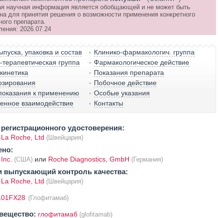
я научная информация является обобщающей и не может быть
на для принятия решения о возможности применения конкретного
ного препарата.
ления: 2026.07.24
пуска, упаковка и состав
Клинико-фармакологич. группа
терапевтическая группа
Фармакологическое действие
кинетика
Показания препарата
озирования
Побочное действие
показания к применению
Особые указания
венное взаимодействие
Контакты
регистрационного удостоверения:
-La Roche, Ltd
(Швейцария)
ено:
 Inc.
или
Roche Diagnostics, GmbH
(США)
(Германия)
и выпускающий контроль качества:
-La Roche, Ltd
(Швейцария)
L01FX28
(Глофитамаб)
вещество:
глофитамаб
(glofitamab)