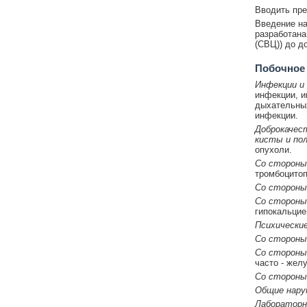
Вводить пре
Введение на
разработана
(СВЦ)) до д
Побочное
Инфекции и 
инфекции, и
дыхательных
инфекции.
Доброкачест
кисты и пол
опухоли.
Со стороны
тромбоцитоп
Со стороны
Со стороны
гипокальцие
Психические
Со стороны
Со стороны
часто - жел
Со стороны
Общие нару
Лабораторн