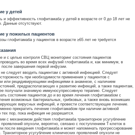
е у детей
ь и эффективность глофитамаба у детей в возрасте от 0 до 18 лет не
. Данные отсутствуют.
ие у пожилых пациентов
озы глофитамаба у пациентов в возрасте ≥65 лет не требуется
казания
е и с целью контроля СВЦ мониторинг состояния пациентов
проводить во время всех инфузий глофитамаба и, как минимум, в
ч после завершения первой инфузии.
не следует вводить пациентам с активной инфекцией. Следует
сторожность при необходимости применения у пациентов с
и или рецидивирующими инфекциями в анамнезе, с наличием
стояний, предрасполагающих к развитию инфекций, а также пациентам,
нее получали значимую иммуносупрессивную терапию. Следует
ать состояние пациентов до и во время лечения глофитамабом с
ения возможных бактериальных, грибковых, а также вновь возникших
ирующих вирусных инфекций, и провести соответствующее лечение.
менно прекратить лечение глофитамабом при наличии активной
 тех пор, пока инфекция не разрешится.
вии с механизмом действия глофитамаба транзиторное усугубление
 проявлений опухоли, вероятно, связано с поступлением Т-клеток в
ли после введения глофитамаба и может напоминать прогрессирование
. Транзиторное усугубление клинических проявлений опухоли не