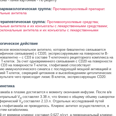
коны - пачки картонные - По рецепту
армакологическая группа:
Противоопухолевый препарат.
льные антитела
ерапевтическая группа:
Противоопухолевые средства;
ьные антитела и их конъюгаты с лекарственными средствами;
оклональные антитела и их конъюгаты с лекарственными
и
огическое действие
ское моноклональное антитело, которое бивалентно связывается
ифичное связывание) с CD20, экспрессируемыми на поверхности В-
оновалентно – с CD3 в составе Т-клеточного рецепторного комплекса на
 Т-клеток. За счет одновременного связывания с CD20 на поверхности
с CD3 на поверхности Т-клеток, глофитамаб способствует
ию иммунологического синапса с последующей мощной активацией и
ей Т-клеток, секрецией цитокинов и высвобождением цитолитических
езультате чего происходит лизис В-клеток, экспрессирующих CD20.
инетика
амаба в плазме достигается к моменту окончания инфузии. После в/в
нтральный V
составлял 3.38 л, что близко к общему объему сыворотки
d
ферический V
составлял 2.13 л. Отдельных исследований путей
d
 глофитамаба не проводилось. Клиренс антител осуществляется, в
утем катаболизма.
 от времени клиренс составил 0.627 л/сут, а первоначальный клиренс,