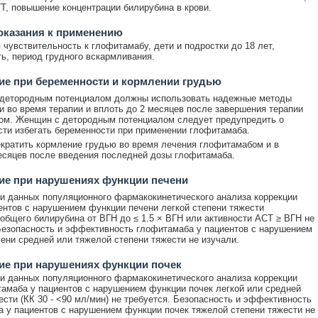
Т, повышение концентрации билирубина в крови.
оказания к применению
чувствительность к глофитамабу, дети и подростки до 18 лет,
ь, период грудного вскармливания.
е при беременности и кормлении грудью
детородным потенциалом должны использовать надежные методы
и во время терапии и вплоть до 2 месяцев после завершения терапии
ом. Женщин с детородным потенциалом следует предупредить о
ти избегать беременности при применении глофитамаба.
кратить кормление грудью во время лечения глофитамабом и в
есяцев после введения последней дозы глофитамаба.
ие при нарушениях функции печени
и данных популяционного фармакокинетического анализа коррекции
ентов с нарушением функции печени легкой степени тяжести
 общего билирубина от ВГН до ≤ 1.5 × ВГН или активности АСТ ≥ ВГН не
Безопасность и эффективность глофитамаба у пациентов с нарушением
ени средней или тяжелой степени тяжести не изучали.
ие при нарушениях функции почек
и данных популяционного фармакокинетического анализа коррекции
амаба у пациентов с нарушением функции почек легкой или средней
ести (КК 30 - <90 мл/мин) не требуется. Безопасность и эффективность
 у пациентов с нарушением функции почек тяжелой степени тяжести не