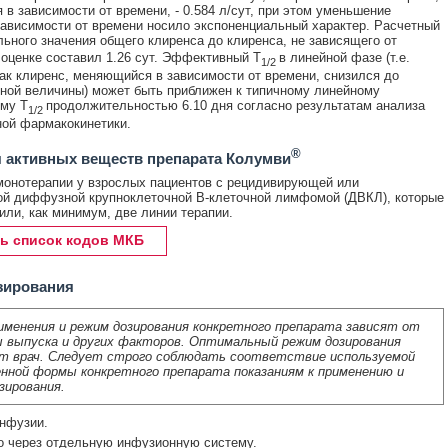
в зависимости от времени, - 0.584 л/сут, при этом уменьшение
зависимости от времени носило экспоненциальный характер. Расчетный
ьного значения общего клиренса до клиренса, не зависящего от
 оценке составил 1.26 сут. Эффективный T
в линейной фазе (т.е.
1/2
как клиренс, меняющийся в зависимости от времени, снизился до
ной величины) может быть приближен к типичному линейному
му T
продолжительностью 6.10 дня согласно результатам анализа
1/2
ой фармакокинетики.
®
 активных веществ препарата Колумви
монотерапии у взрослых пациентов с рецидивирующей или
й диффузной крупноклеточной В-клеточной лимфомой (ДВКЛ), которые
или, как минимум, две линии терапии.
ь список кодов МКБ
зирования
именения и режим дозирования конкретного препарата зависят от
 выпуска и других факторов. Оптимальный режим дозирования
т врач. Следует строго соблюдать соответствие используемой
нной формы конкретного препарата показаниям к применению и
зирования.
инфузии.
о через отдельную инфузионную систему.