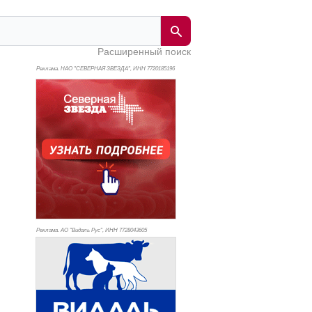
Расширенный поиск
Реклама. НАО "СЕВЕРНАЯ ЗВЕЗДА", ИНН 772
0185196
Реклама. АО "Видаль Рус", ИНН 772
8043605