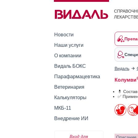
СПРАВОЧН
ЛЕКАРСТВ
Новости
Препа
Наши услуги
Специ
О компании
Видаль БОКС
Видаль
Парафармацевтика
Колумви
Ветеринария
💊 Состав
✅ Примен
Калькуляторы
МКБ-11
Внедрение ИИ
Вход для
Описание 