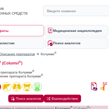
ИК
ЕННЫХ СРЕДСТВ
раты
Медицинская энциклопедия
алистам
Поиск аналогов
®
Описания препаратов
Колумви
®
®
(Columvi
)
®
 препарата Колумви
®
ение препарата Колумви
Поиск аналогов
Взаимодействие
®
®
активных компонентов препарата
Колумви
(Columvi
)