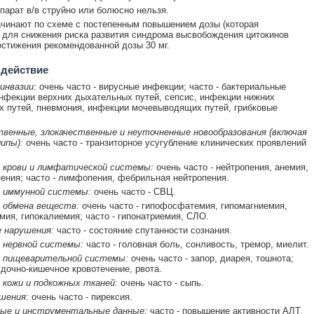
парат в/в струйно или болюсно нельзя.
чинают по схеме с постепенным повышением дозы (которая
 для снижения риска развития синдрома высвобождения цитокинов
остижения рекомендованной дозы 30 мг.
 действие
инвазии:
очень часто - вирусные инфекции; часто - бактериальные
нфекции верхних дыхательных путей, сепсис, инфекции нижних
 путей, пневмония, инфекции мочевыводящих путей, грибковые
венные, злокачественные и неуточненные новообразования (включая
ипы):
очень часто - транзиторное усугубление клинических проявлений
 крови и лимфатической системы:
очень часто - нейтропения, анемия,
ения; часто - лимфопения, фебрильная нейтропения.
 иммунной системы:
очень часто - СВЦ.
 обмена веществ:
очень часто - гипофосфатемия, гипомагниемия,
мия, гипокалиемия; часто - гипонатриемия, СЛО.
 нарушения:
часто - состояние спутанности сознания.
 нервной системы:
часто - головная боль, сонливость, тремор, миелит.
 пищеварительной системы:
очень часто - запор, диарея, тошнота;
удочно-кишечное кровотечение, рвота.
 кожи и подкожных тканей:
очень часто - сыпь.
шения:
очень часто - пирексия.
ые и инструментальные данные:
часто - повышение активности АЛТ,