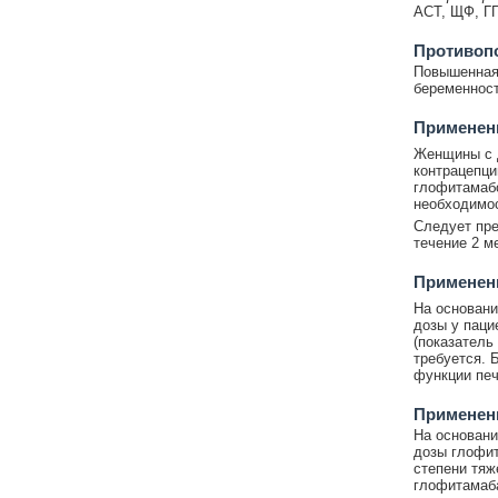
АСТ, ЩФ, ГГ
Противоп
Повышенная 
беременност
Применени
Женщины с 
контрацепци
глофитамаб
необходимос
Следует пре
течение 2 м
Применен
На основани
дозы у паци
(показатель
требуется. 
функции печ
Применен
На основани
дозы глофит
степени тяж
глофитамаба