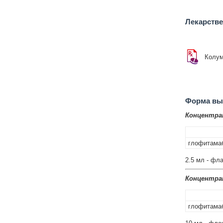
Лекарств
Колу
Форма вып
Концентра
глофитама
2.5 мл - фла
Концентра
глофитама