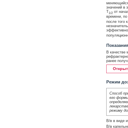
меняющийся 
значений в 
T
от начал
1/2
времени, по
после того 
незначитель
эффективно
популяционн
Показания
В качестве 
рефрактерно
ранее получ
Открыт
Режим до
Способ пр
его формы
определяе
лекарстве
режиму до
В/в в виде 
В/в капельн