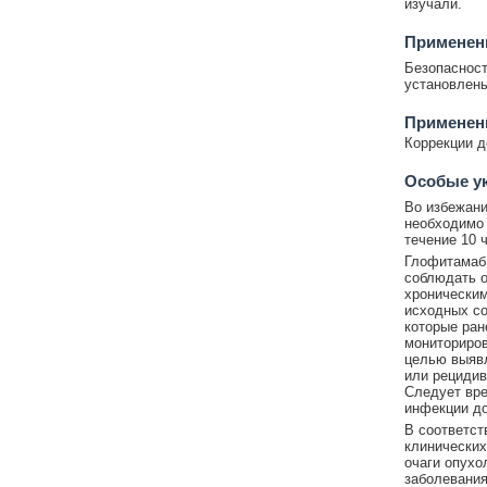
изучали.
Применени
Безопасност
установлены
Применен
Коррекции д
Особые у
Во избежани
необходимо 
течение 10 
Глофитамаб 
соблюдать о
хроническим
исходных со
которые ра
мониториров
целью выявл
или рецидив
Следует вре
инфекции до
В соответст
клинических
очаги опухо
заболевания