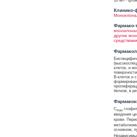
10 мл - фла
Клинико-ф
Моноклона
Фармако-т
моноклонал
другие мон
средствам
Фармакол
Биспецифиче
(высокоспец
клеток, и м
поверхности
В-клеток и 
формирован
пролифераци
белков, в р
Фармакок
C
глофит
max
введения це
крови. Пери
метаболизма
основном, п
Независимый