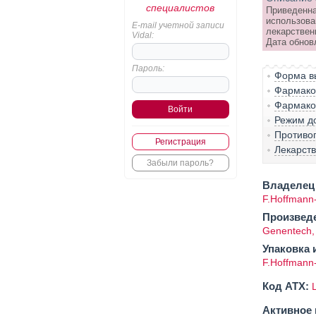
специалистов
Приведенна
использова
E-mail учетной записи
лекарствен
Vidal:
Дата обнов
Пароль:
Форма вы
Фармако-
Фармако
Режим д
Противо
Регистрация
Лекарст
Забыли пароль?
Владелец 
F.Hoffmann
Произвед
Genentech,
Упаковка 
F.Hoffmann
Код ATX:
Активное 