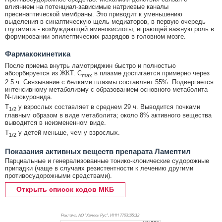
влиянием на потенциал-зависимые натриевые каналы
пресинаптической мембраны. Это приводит к уменьшению
выделения в синаптическую щель медиаторов, в первую очередь
глутамата - возбуждающей аминокислоты, играющей важную роль в
формировании эпилептических разрядов в головном мозге.
Фармакокинетика
После приема внутрь ламотриджин быстро и полностью
абсорбируется из ЖКТ. C
в плазме достигается примерно через
max
2.5 ч. Связывание с белками плазмы составляет 55%. Подвергается
интенсивному метаболизму с образованием основного метаболита
N-глюкуронида.
T
у взрослых составляет в среднем 29 ч. Выводится почками
1/2
главным образом в виде метаболита; около 8% активного вещества
выводится в неизмененном виде.
T
у детей меньше, чем у взрослых.
1/2
Показания активных веществ препарата Ламептил
Парциальные и генерализованные тонико-клонические судорожные
припадки (чаще в случаях резистентности к лечению другими
противосудорожными средствами).
Открыть список кодов МКБ
Реклама. АО "Хелеон Рус", ИНН 770
3105112