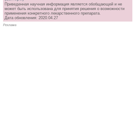
Приведенная научная информация является обобщающей и не
может быть использована для принятия решения о возможности
применения конкретного лекарственного препарата.
Дата обновления: 2020.04.27
Реклама