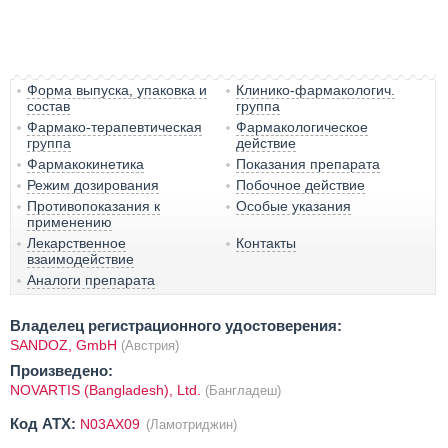
Форма выпуска, упаковка и
Клинико-фармакологич.
состав
группа
Фармако-терапевтическая
Фармакологическое
группа
действие
Фармакокинетика
Показания препарата
Режим дозирования
Побочное действие
Противопоказания к
Особые указания
применению
Лекарственное
Контакты
взаимодействие
Аналоги препарата
Владелец регистрационного удостоверения:
SANDOZ, GmbH
(Австрия)
Произведено:
NOVARTIS (Bangladesh), Ltd.
(Бангладеш)
Код ATX:
N03AX09
(Ламотриджин)