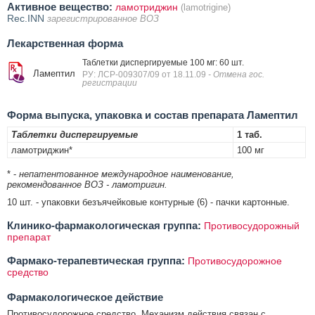
Активное вещество:
ламотриджин
(lamotrigine)
Rec.INN
зарегистрированное ВОЗ
Лекарственная форма
Таблетки диспергируемые 100 мг: 60 шт.
Ламептил
РУ: ЛСР-009307/09 от 18.11.09
- Отмена гос.
регистрации
Форма выпуска, упаковка и состав препарата Ламептил
Таблетки диспергируемые
1 таб.
ламотриджин*
100 мг
* -
непатентованное международное наименование,
рекомендованное ВОЗ - ламотригин.
10 шт. - упаковки безъячейковые контурные (6) - пачки картонные.
Клинико-фармакологическая группа:
Противосудорожный
препарат
Фармако-терапевтическая группа:
Противосудорожное
средство
Фармакологическое действие
Противосудорожное средство. Механизм действия связан с