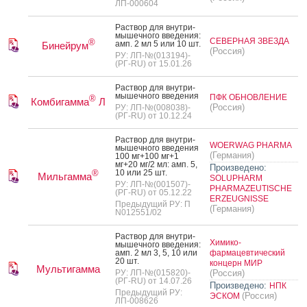
ЛП-000604
Рас­твор для внут­ри­
мышеч­но­го вве­дения:
СЕВЕРНАЯ ЗВЕЗДА
®
амп. 2 мл 5 или 10 шт.
Бинейрум
(Россия)
РУ: ЛП-№(013194)-
(РГ-RU) от 15.01.26
Рас­твор для внут­ри­
мышеч­но­го вве­дения
ПФК ОБНОВЛЕНИЕ
®
Комбигамма
Л
(Россия)
РУ: ЛП-№(008038)-
(РГ-RU) от 10.12.24
Рас­твор для внут­ри­
WOERWAG PHARMA
мышеч­но­го вве­дения
(Германия)
100 мг+100 мг+1
мг+20 мг/2 мл: амп. 5,
Произведено:
10 или 25 шт.
®
Мильгамма
SOLUPHARM
РУ: ЛП-№(001507)-
PHARMAZEUTISCHE
(РГ-RU) от 05.12.22
ERZEUGNISSE
Предыдущий РУ: П
(Германия)
N012551/02
Рас­твор для внут­ри­
Химико-
мышеч­но­го вве­дения:
амп. 2 мл 3, 5, 10 или
фармацевтический
20 шт.
концерн МИР
Мультигамма
РУ: ЛП-№(015820)-
(Россия)
(РГ-RU) от 14.07.26
Произведено:
НПК
Предыдущий РУ:
(Россия)
ЭСКОМ
ЛП-008626