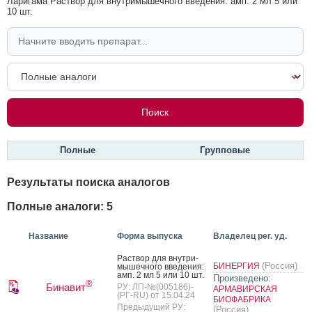
Ларигама Раствор для внутримышечного введения: амп. 2 мл 5 или
10 шт.
Полные
Групповые
Результаты поиска аналогов
Полные аналоги: 5
Название
Форма выпуска
Владелец рег. уд.
Рас­твор для внут­ри­
(Россия)
БИНЕРГИЯ
мышеч­но­го вве­дения:
амп. 2 мл 5 или 10 шт.
Произведено:
®
Бинавит
РУ: ЛП-№(005186)-
АРМАВИРСКАЯ
(РГ-RU) от 15.04.24
БИОФАБРИКА
Предыдущий РУ:
(Россия)