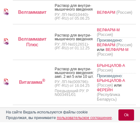
Рас­твор для внут­ри­
мышеч­но­го вве­дения
Велгаммавит
(Россия)
ВЕЛФАРМ
РУ: ЛП-№(010440)-
(РГ-RU) от 05.06.25
ВЕЛФАРМ-М
(Россия)
Рас­твор для внут­ри­
Велгаммавит
мышеч­но­го вве­дения
Произведено:
Плюс
РУ: ЛП-№(012651)-
(Россия)
ВЕЛФАРМ
(РГ-RU) от 01.12.25
или
ВЕЛФАРМ-М
(Россия)
БРЫНЦАЛОВ-А
Рас­твор для внут­ри­
(Россия)
мышеч­но­го вве­дения:
Произведено:
амп. 2 мл 5 или 10 шт.
®
БРЫНЦАЛОВ-А
Витагамма
РУ: ЛП-№(009796)-
или
(Россия)
(РГ-RU) от 16.04.25
ФЕРЕЙН
Предыдущий РУ: Р
(Республика
N003491/01
Беларусь)
Рас­твор для внут­ри­
На сайте Видаль используются файлы cookie
мышеч­но­го вве­дения
Ok
100 мг+100 мг+1
Продолжая, вы принимаете
пользовательское соглашение
.
мг+20 мг/2 мл: амп. 5
ФАРМСТАНДАРТ-
или 10 шт.
®
Комбилипен
(Россия)
УфаВИТА
РУ: ЛП-№(007054)-
(РГ-RU) от 30.09.24
Вход для специалистов
Предыдущий РУ: