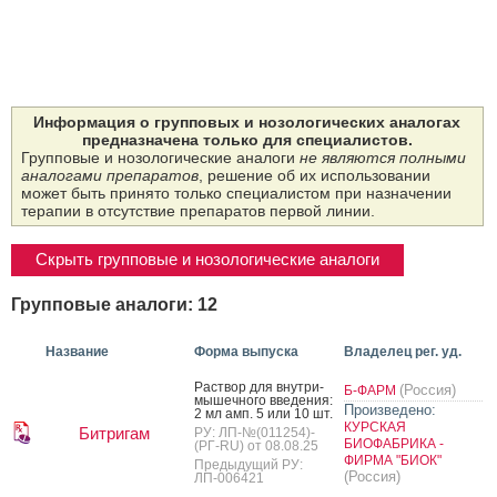
Информация о групповых и нозологических аналогах
предназначена только для специалистов.
Групповые и нозологические аналоги
не являются полными
аналогами препаратов
, решение об их использовании
может быть принято только специалистом при назначении
терапии в отсутствие препаратов первой линии.
Скрыть групповые и нозологические аналоги
Групповые аналоги: 12
Название
Форма выпуска
Владелец рег. уд.
Рас­твор для внут­ри­
(Россия)
Б-ФАРМ
мышеч­но­го вве­дения:
Произведено:
2 мл амп. 5 или 10 шт.
КУРСКАЯ
Битригам
РУ: ЛП-№(011254)-
БИОФАБРИКА -
(РГ-RU) от 08.08.25
ФИРМА "БИОК"
Предыдущий РУ:
(Россия)
ЛП-006421