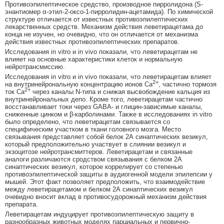
Противоэпилептическое средство, производное пирролидона (S-
энантиомер α-этил-2-оксо-1-пирролидин-ацетамида). По химической
структуре отличается от известных противоэпилептических
лекарственных средств. Механизм действия леветирацетама до
конца не изучен, но очевидно, что он отличается от механизма
действия известных противоэпилептических препаратов.
Исследования in vitro и in vivo показали, что леветирацетам не
влияет на основные характеристики клеток и нормальную
нейротрансмиссию.
Исследования in vitro и in vivo показали, что леветирацетам влияет
2+
на внутринейрональную концентрацию ионов Са
, частично тормозя
2+
ток Са
через каналы N-типа и снижая высвобождение кальция из
внутринейрональных депо. Кроме того, леветирацетам частично
восстанавливает токи через GABA- и глицин-зависимые каналы,
сниженные цинком и β-карболинами. Также в исследованиях in vitro
было определено, что леветирацетам связывается со
специфическим участком в ткани головного мозга. Место
связывания представляет собой белок 2А синаптических везикул,
который предположительно участвует в слиянии везикул и
экзоцитозе нейротрансмиттеров. Леветирацетам и связанные
аналоги различаются сродством связывания с белком 2А
синаптических везикул, которое коррелирует со степенью
противоэпилептической защиты в аудиогенной модели эпилепсии у
мышей. Этот факт позволяет предположить, что взаимодействие
между леветирацетамом и белком 2А синаптических везикул
очевидно вносит вклад в противосудорожный механизм действия
препарата.
Леветирацетам индуцирует противоэпилептическую защиту в
разнообразных животных моделях парциальных и первично-