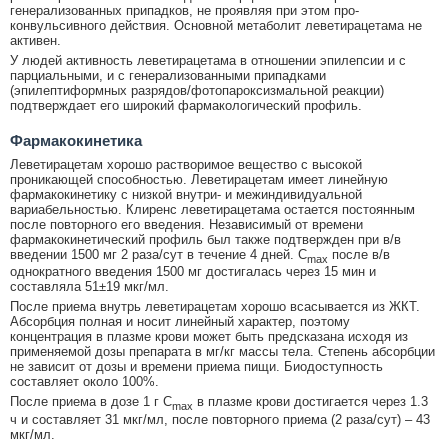
генерализованных припадков, не проявляя при этом про-
конвульсивного действия. Основной метаболит леветирацетама не
активен.
У людей активность леветирацетама в отношении эпилепсии и с
парциальными, и с генерализованными припадками
(эпилептиформных разрядов/фотопароксизмальной реакции)
подтверждает его широкий фармакологический профиль.
Фармакокинетика
Леветирацетам хорошо растворимое вещество с высокой
проникающей способностью. Леветирацетам имеет линейную
фармакокинетику с низкой внутри- и межиндивидуальной
вариабельностью. Клиренс леветирацетама остается постоянным
после повторного его введения. Независимый от времени
фармакокинетический профиль был также подтвержден при в/в
введении 1500 мг 2 раза/сут в течение 4 дней. C
после в/в
max
однократного введения 1500 мг достигалась через 15 мин и
составляла 51±19 мкг/мл.
После приема внутрь леветирацетам хорошо всасывается из ЖКТ.
Абсорбция полная и носит линейный характер, поэтому
концентрация в плазме крови может быть предсказана исходя из
применяемой дозы препарата в мг/кг массы тела. Степень абсорбции
не зависит от дозы и времени приема пищи. Биодоступность
составляет около 100%.
После приема в дозе 1 г C
в плазме крови достигается через 1.3
max
ч и составляет 31 мкг/мл, после повторного приема (2 раза/сут) – 43
мкг/мл.