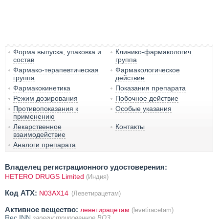
Форма выпуска, упаковка и
Клинико-фармакологич.
состав
группа
Фармако-терапевтическая
Фармакологическое
группа
действие
Фармакокинетика
Показания препарата
Режим дозирования
Побочное действие
Противопоказания к
Особые указания
применению
Лекарственное
Контакты
взаимодействие
Аналоги препарата
Владелец регистрационного удостоверения:
HETERO DRUGS Limited
(Индия)
Код ATX:
N03AX14
(Леветирацетам)
Активное вещество:
леветирацетам
(levetiracetam)
Rec.INN
зарегистрированное ВОЗ