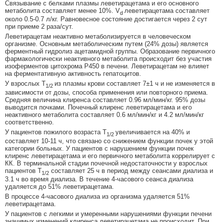
Связывание с белками плазмы леветирацетама и его основного
метаболита составляет менее 10%. V
леветирацетама составляет
d
около 0.5-0.7 л/кг. Равновесное состояние достигается через 2 сут
при приеме 2 раза/сут.
Леветирацетам неактивно метаболизируется в человеческом
организме. Основным метаболическим путем (24% дозы) является
ферментный гидролиз ацетамидной группы. Образование первичного
фармакологически неактивного метаболита происходит без участия
изоферментов цитохрома P450 в печени. Леветирацетам не влияет
на ферментативную активность гепатоцитов.
У взрослых T
из плазмы крови составляет 7±1 ч и не изменяется в
1/2
зависимости от дозы, способа применения или повторного приема.
Средняя величина клиренса составляет 0.96 мл/мин/кг. 95% дозы
выводится почками. Почечный клиренс леветирацетама и его
неактивного метаболита составляет 0.6 мл/мин/кг и 4.2 мл/мин/кг
соответственно.
У пациентов пожилого возраста T
увеличивается на 40% и
1/2
составляет 10-11 ч, что связано со снижением функции почек у этой
категории больных. У пациентов с нарушением функции почек
клиренс леветирацетама и его первичного метаболита коррелирует с
КК. В терминальной стадии почечной недостаточности у взрослых
пациентов Т
составляет 25 ч в период между сеансами диализа и
1/2
3.1 ч во время диализа. В течение 4-часового сеанса диализа
удаляется до 51% леветирацетама.
В процессе 4-часового диализа из организма удаляется 51%
леветирацетама.
У пациентов с легкими и умеренными нарушениями функции печени
значимых изменений клиренса леветирацетама не происходит. При