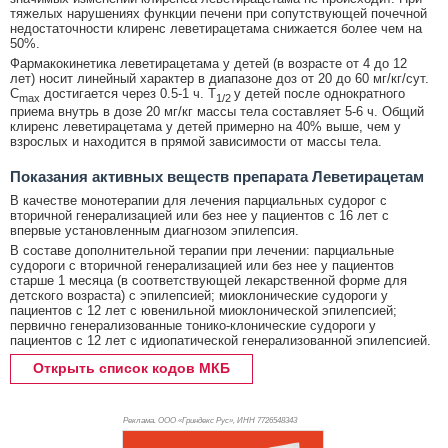
тяжелых нарушениях функции печени при сопутствующей почечной
недостаточности клиренс леветирацетама снижается более чем на
50%.
Фармакокинетика леветирацетама у детей (в возрасте от 4 до 12
лет) носит линейный характер в диапазоне доз от 20 до 60 мг/кг/сут.
C
достигается через 0.5-1 ч. T
у детей после однократного
max
1/2
приема внутрь в дозе 20 мг/кг массы тела составляет 5-6 ч. Общий
клиренс леветирацетама у детей примерно на 40% выше, чем у
взрослых и находится в прямой зависимости от массы тела.
Показания активных веществ препарата Леветирацетам
В качестве монотерапии для лечения парциальных судорог с
вторичной генерализацией или без нее у пациентов с 16 лет с
впервые установленным диагнозом эпилепсия.
В составе дополнительной терапии при лечении: парциальные
судороги с вторичной генерализацией или без нее у пациентов
старше 1 месяца (в соответствующей лекарственной форме для
детского возраста) с эпилепсией; миоклонические судороги у
пациентов с 12 лет с ювенильной миоклонической эпилепсией;
первично генерализованные тонико-клонические судороги у
пациентов с 12 лет с идиопатической генерализованной эпилепсией.
Открыть список кодов МКБ
Реклама. ООО «Гриндекс Рус», ИНН 772
6548343