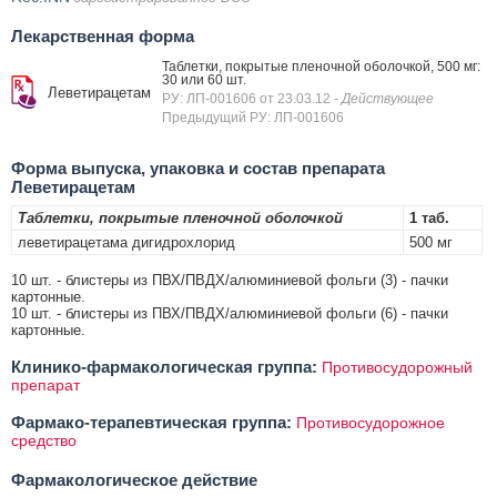
Лекарственная форма
Таблетки, покрытые пленочной оболочкой, 500 мг:
30 или 60 шт.
Леветирацетам
РУ: ЛП-001606 от 23.03.12
- Действующее
Предыдущий РУ: ЛП-001606
Форма выпуска, упаковка и состав препарата
Леветирацетам
Таблетки, покрытые пленочной оболочкой
1 таб.
леветирацетама дигидрохлорид
500 мг
10 шт. - блистеры из ПВХ/ПВДХ/алюминиевой фольги (3) - пачки
картонные.
10 шт. - блистеры из ПВХ/ПВДХ/алюминиевой фольги (6) - пачки
картонные.
Клинико-фармакологическая группа:
Противосудорожный
препарат
Фармако-терапевтическая группа:
Противосудорожное
средство
Фармакологическое действие