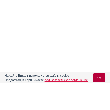
На сайте Видаль используются файлы cookie
Ok
Продолжая, вы принимаете
пользовательское соглашение
.
Содержание
Вход для специалистов
E-mail учетной записи Vidal:
Форма выпуска, упаковка и состав