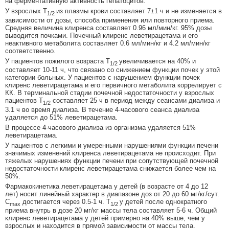
на ферментативную активность гепатоцитов.
У взрослых T
из плазмы крови составляет 7±1 ч и не изменяется в
1/2
зависимости от дозы, способа применения или повторного приема.
Средняя величина клиренса составляет 0.96 мл/мин/кг. 95% дозы
выводится почками. Почечный клиренс леветирацетама и его
неактивного метаболита составляет 0.6 мл/мин/кг и 4.2 мл/мин/кг
соответственно.
У пациентов пожилого возраста T
увеличивается на 40% и
1/2
составляет 10-11 ч, что связано со снижением функции почек у этой
категории больных. У пациентов с нарушением функции почек
клиренс леветирацетама и его первичного метаболита коррелирует с
КК. В терминальной стадии почечной недостаточности у взрослых
пациентов Т
составляет 25 ч в период между сеансами диализа и
1/2
3.1 ч во время диализа. В течение 4-часового сеанса диализа
удаляется до 51% леветирацетама.
В процессе 4-часового диализа из организма удаляется 51%
леветирацетама.
У пациентов с легкими и умеренными нарушениями функции печени
значимых изменений клиренса леветирацетама не происходит. При
тяжелых нарушениях функции печени при сопутствующей почечной
недостаточности клиренс леветирацетама снижается более чем на
50%.
Фармакокинетика леветирацетама у детей (в возрасте от 4 до 12
лет) носит линейный характер в диапазоне доз от 20 до 60 мг/кг/сут.
C
достигается через 0.5-1 ч. T
у детей после однократного
max
1/2
приема внутрь в дозе 20 мг/кг массы тела составляет 5-6 ч. Общий
клиренс леветирацетама у детей примерно на 40% выше, чем у
взрослых и находится в прямой зависимости от массы тела.