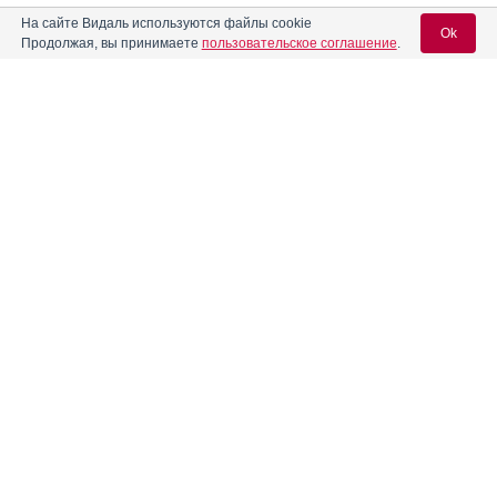
На сайте Видаль используются файлы cookie
Ok
Продолжая, вы принимаете
пользовательское соглашение
.
Содержание
Вход для специалистов
E-mail учетной записи Vidal:
Форма выпуска, упаковка и состав
Клинико-фармакологич. группа
Пароль:
Фармако-терапевтическая группа
Фармакологическое действие
Фармакокинетика
Показания препарата
Регистрация
Забыли пароль?
Режим дозирования
Побочное действие