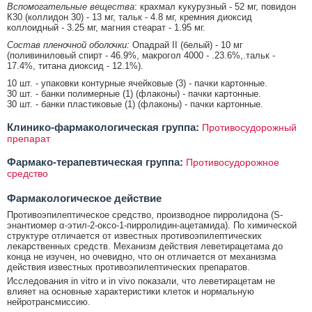
Вспомогательные вещества
: крахмал кукурузный - 52 мг, повидон
К30 (коллидон 30) - 13 мг, тальк - 4.8 мг, кремния диоксид
коллоидный - 3.25 мг, магния стеарат - 1.95 мг.
Состав пленочной оболочки:
Опадрай II (белый) - 10 мг
(поливиниловый спирт - 46.9%, макрогол 4000 - .23.6%,.тальк -
17.4%, титана диоксид - 12.1%).
10 шт. - упаковки контурные ячейковые (3) - пачки картонные.
30 шт. - банки полимерные (1) (флаконы) - пачки картонные.
30 шт. - банки пластиковые (1) (флаконы) - пачки картонные.
Клинико-фармакологическая группа:
Противосудорожный
препарат
Фармако-терапевтическая группа:
Противосудорожное
средство
Фармакологическое действие
Противоэпилептическое средство, производное пирролидона (S-
энантиомер α-этил-2-оксо-1-пирролидин-ацетамида). По химической
структуре отличается от известных противоэпилептических
лекарственных средств. Механизм действия леветирацетама до
конца не изучен, но очевидно, что он отличается от механизма
действия известных противоэпилептических препаратов.
Исследования in vitro и in vivo показали, что леветирацетам не
влияет на основные характеристики клеток и нормальную
нейротрансмиссию.