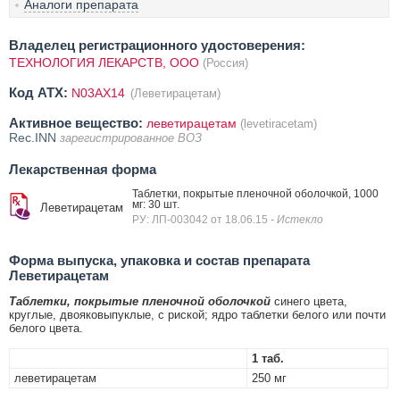
Аналоги препарата
Владелец регистрационного удостоверения:
ТЕХНОЛОГИЯ ЛЕКАРСТВ, ООО
(Россия)
Код ATX:
N03AX14
(Леветирацетам)
Активное вещество:
леветирацетам
(levetiracetam)
Rec.INN
зарегистрированное ВОЗ
Лекарственная форма
Таблетки, покрытые пленочной оболочкой, 1000
мг: 30 шт.
Леветирацетам
РУ: ЛП-003042 от 18.06.15
- Истекло
Форма выпуска, упаковка и состав препарата
Леветирацетам
Таблетки, покрытые пленочной оболочкой
синего цвета,
круглые, двояковыпуклые, с риской; ядро таблетки белого или почти
белого цвета.
1 таб.
леветирацетам
250 мг