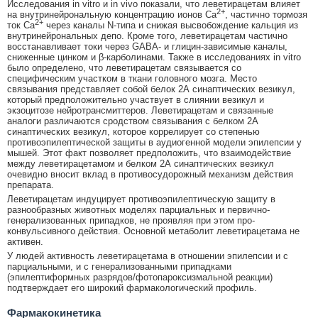
Исследования in vitro и in vivo показали, что леветирацетам влияет
2+
на внутринейрональную концентрацию ионов Са
, частично тормозя
2+
ток Са
через каналы N-типа и снижая высвобождение кальция из
внутринейрональных депо. Кроме того, леветирацетам частично
восстанавливает токи через GABA- и глицин-зависимые каналы,
сниженные цинком и β-карболинами. Также в исследованиях in vitro
было определено, что леветирацетам связывается со
специфическим участком в ткани головного мозга. Место
связывания представляет собой белок 2А синаптических везикул,
который предположительно участвует в слиянии везикул и
экзоцитозе нейротрансмиттеров. Леветирацетам и связанные
аналоги различаются сродством связывания с белком 2А
синаптических везикул, которое коррелирует со степенью
противоэпилептической защиты в аудиогенной модели эпилепсии у
мышей. Этот факт позволяет предположить, что взаимодействие
между леветирацетамом и белком 2А синаптических везикул
очевидно вносит вклад в противосудорожный механизм действия
препарата.
Леветирацетам индуцирует противоэпилептическую защиту в
разнообразных животных моделях парциальных и первично-
генерализованных припадков, не проявляя при этом про-
конвульсивного действия. Основной метаболит леветирацетама не
активен.
У людей активность леветирацетама в отношении эпилепсии и с
парциальными, и с генерализованными припадками
(эпилептиформных разрядов/фотопароксизмальной реакции)
подтверждает его широкий фармакологический профиль.
Фармакокинетика