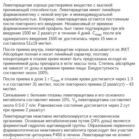
Леветирацетам хорошо растворимое вещество с высокой
проникающей способностью. Леветирацетам имеет линейную
фармакокинетику с низкой внутри- и межиндивидуальной
вариабельностью. Клиренс леветирацетама остается постоянным
после повторного его введения. Независимый от времени
фармакокинетический профиль был также подтвержден при в/в
введении 1500 мг 2 раза/сут в течение 4 дней. C
после в/в
max
однократного введения 1500 мг достигалась через 15 мин и
составляла 51±19 мкг/мл.
После приема внутрь леветирацетам хорошо всасывается из ЖКТ.
Абсорбция полная и носит линейный характер, поэтому
концентрация в плазме крови может быть предсказана исходя из
применяемой дозы препарата в мг/кг массы тела. Степень абсорбции
не зависит от дозы и времени приема пищи. Биодоступность
составляет около 100%.
После приема в дозе 1 г C
в плазме крови достигается через 1.3
max
ч и составляет 31 мкг/мл, после повторного приема (2 раза/сут) – 43
мкг/мл.
Связывание с белками плазмы леветирацетама и его основного
метаболита составляет менее 10%. V
леветирацетама составляет
d
около 0.5-0.7 л/кг. Равновесное состояние достигается через 2 сут
при приеме 2 раза/сут.
Леветирацетам неактивно метаболизируется в человеческом
организме. Основным метаболическим путем (24% дозы) является
ферментный гидролиз ацетамидной группы. Образование первичного
фармакологически неактивного метаболита происходит без участия
изоферментов цитохрома P450 в печени. Леветирацетам не влияет