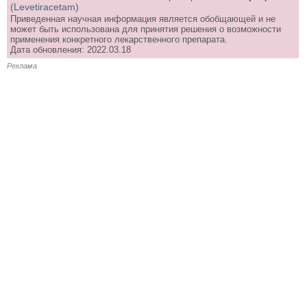
(Levetiracetam)
Приведенная научная информация является обобщающей и не
может быть использована для принятия решения о возможности
применения конкретного лекарственного препарата.
Дата обновления: 2022.03.18
Реклама