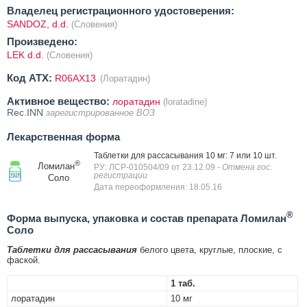
Владелец регистрационного удостоверения:
SANDOZ, d.d.
(Словения)
Произведено:
LEK d.d.
(Словения)
Код ATX:
R06AX13
(Лоратадин)
Активное вещество:
лоратадин
(loratadine)
Rec.INN
зарегистрированное ВОЗ
Лекарственная форма
Таблетки для рассасывания 10 мг: 7 или 10 шт.
®
Ломилан
РУ: ЛСР-010504/09 от 23.12.09
- Отмена гос.
регистрации
Соло
Дата переоформления: 18.05.16
®
Форма выпуска, упаковка и состав препарата Ломилан
Соло
Таблетки для рассасывания
белого цвета, круглые, плоские, с
фаской.
1 таб.
лоратадин
10 мг