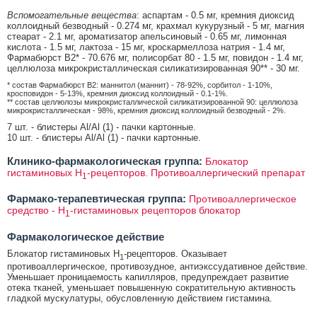
Вспомогательные вещества
: аспартам - 0.5 мг, кремния диоксид
коллоидный безводный - 0.274 мг, крахмал кукурузный - 5 мг, магния
стеарат - 2.1 мг, ароматизатор апельсиновый - 0.65 мг, лимонная
кислота - 1.5 мг, лактоза - 15 мг, кроскармеллоза натрия - 1.4 мг,
Фармабюрст B2* - 70.676 мг, полисорбат 80 - 1.5 мг, повидон - 1.4 мг,
целлюлоза микрокристаллическая силикатизированная 90** - 30 мг.
* состав Фармабюрст B2: маннитол (маннит) - 78-92%, сорбитол - 1-10%,
кросповидон - 5-13%, кремния диоксид коллоидный - 0.1-1%.
** состав целлюлозы микрокристаллической силикатизированной 90: целлюлоза
микрокристаллическая - 98%, кремния диоксид коллоидный безводный - 2%.
7 шт. - блистеры Al/Al (1) - пачки картонные.
10 шт. - блистеры Al/Al (1) - пачки картонные.
Клинико-фармакологическая группа:
Блокатор
гистаминовых Н
-рецепторов. Противоаллергический препарат
1
Фармако-терапевтическая группа:
Противоаллергическое
средство - H
-гистаминовых рецепторов блокатор
1
Фармакологическое действие
Блокатор гистаминовых Н
-рецепторов. Оказывает
1
противоаллергическое, противозудное, антиэкссудативное действие.
Уменьшает проницаемость капилляров, предупреждает развитие
отека тканей, уменьшает повышенную сократительную активность
гладкой мускулатуры, обусловленную действием гистамина.