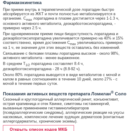
Фармакокинетика
При приеме внутрь в терапевтической дозе лоратадин быстро
абсорбируется из ЖКТ и почти полностью метаболизируется в
организме. C
лоратадина в плазме достигается через 1-1.3 ч,
max
основного активного метаболита, дезкарбоэтоксилоратадина, -
примерно через 2.5 ч.
При одновременном приеме пищи биодоступность лоратадина и
дезкарбоэтоксилоратадина увеличивается примерно на 40% и 15%
соответственно, время достижения C
увеличивалось примерно
max
на 1 ч, ее значения для этих веществ оставались без изменений.
Связывание с белками плазмы лоратадина высокое - около 98%,
активного метаболита - менее выраженное.
В среднем T
лоратадина составляет 8.4 ч,
1/2
дезкарбоэтоксилоратадина - 28 ч (8.8-92 ч).
Около 80% лоратадина выводится в виде метаболитов с мочой и
калом в равных соотношениях в течение 10 дней, около 27% - с
мочой в течение первых суток.
®
Показания активных веществ препарата Ломилан
Соло
Сезонный и круглогодичный аллергический ринит, конъюнктивит,
острая крапивница и отек Квинке, симптомы гистаминергий,
вызванные применением гистаминолибераторов
(псевдоаллергические синдромы), аллергические реакции на укусы
насекомых, комплексное лечение зудящих дерматозов (контактные
аллергодерматиты, хронические экземы).
Открыть список кодов МКБ