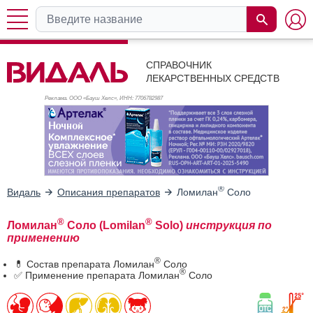
СПРАВОЧНИК
ЛЕКАРСТВЕННЫХ СРЕДСТВ
Реклама. ООО «Бауш Хелс», ИНН: 770
6782987
®
Видаль
Описания препаратов
Ломилан
Соло
®
®
Ломилан
Соло (Lomilan
Solo)
инструкция по
применению
®
💊 Состав препарата Ломилан
Соло
®
✅ Применение препарата Ломилан
Соло