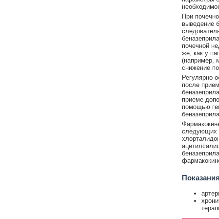
необходимос
При почечно
выведение б
следователь
беназеприла
почечной не
же, как у п
(например, 
снижение по
Регулярно о
после прием
беназеприла
приеме допо
помощью гем
беназеприла
Фармакокине
следующих л
хлорталидон
ацетилсалиц
беназеприла
фармакокине
Показания
артер
хрони
терап