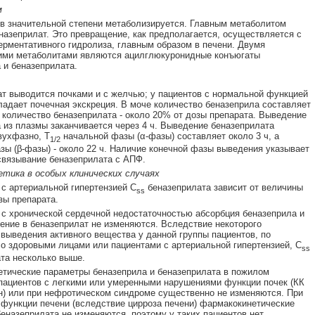
м
в значительной степени метаболизируется. Главным метаболитом
назеприлат. Это превращение, как предполагается, осуществляется с
ментативного гидролиза, главным образом в печени. Двумя
ми метаболитами являются ацилглюкуронидные конъюгаты
 и беназеприлата.
т выводится почками и с желчью; у пациентов с нормальной функцией
ладает почечная экскреция. В моче количество беназеприла составляет
 количество беназеприлата - около 20% от дозы препарата. Выведение
 из плазмы заканчивается через 4 ч. Выведение беназеприлата
вухфазно, T
начальной фазы (α-фазы) составляет около 3 ч, а
1/2
зы (β-фазы) - около 22 ч. Наличие конечной фазы выведения указывает
связывание беназеприлата с АПФ.
тика в особых клинических случаях
 с артериальной гипертензией C
беназеприлата зависит от величины
ss
зы препарата.
 с хронической сердечной недостаточностью абсорбция беназеприла и
ение в беназеприлат не изменяются. Вследствие некоторого
выведения активного вещества у данной группы пациентов, по
о здоровыми лицами или пациентами с артериальной гипертензией, C
ss
та несколько выше.
тические параметры беназеприла и беназеприлата в пожилом
 пациентов с легкими или умеренными нарушениями функции почек (КК
н) или при нефротическом синдроме существенно не изменяются. При
функции печени (вследствие цирроза печени) фармакокинетические
еназеприлата не изменяются, поэтому у таких пациентов нет