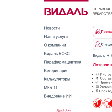
СПРАВОЧН
ЛЕКАРСТВ
Новости
Препа
Наши услуги
Специ
О компании
Видаль БОКС
Видаль
Парафармацевтика
Лотензин 
Ветеринария
📜 Инстр
💊 Состав
Калькуляторы
✅ Примен
📅 Услови
МКБ-11
⏳ Срок го
Внедрение ИИ
Вход для