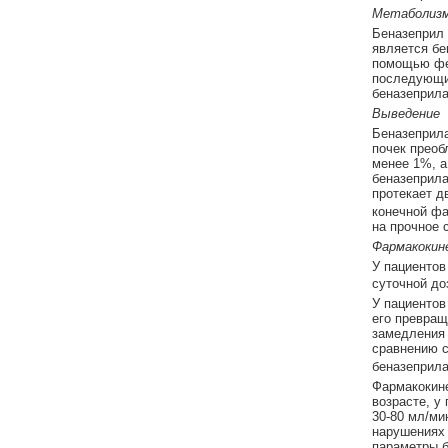
Метаболиз
Беназеприл 
является бе
помощью фер
последующи
беназеприла
Выведение
Беназеприла
почек преоб
менее 1%, а
беназеприла
протекает д
конечной фа
на прочное 
Фармакокине
У пациентов
суточной до
У пациентов
его превращ
замедления 
сравнению с
беназеприла
Фармакокине
возрасте, у
30-80 мл/ми
нарушениях 
параметры б