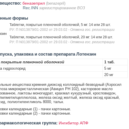
вещество:
беназеприл
(benazepril)
Rec.INN
зарегистрированное ВОЗ
енные формы
Таблетки, покрытые пленочной оболочкой, 5 мг: 14 или 28 шт.
РУ: П N013879/01-2002 от 29.03.02
- Отмена гос. регистрации
нзин
Таблетки, покрытые пленочной оболочкой, 20 мг: 14 или 28 шт.
РУ: П N013879/01-2002 от 29.03.02
- Отмена гос. регистрации
уска, упаковка и состав препарата Лотензин
 покрытые пленочной оболочкой
1 таб.
а гидрохлорид
5 мг
20 мг
льные вещества
:кремния диоксид коллоидный безводный (Аэросил
лоза микрокристаллическая (Авицел РН 102), касторовое масло
рованное, лактозы моногидрат, крахмал кукурузный, кросповидон,
пилметилцеллюлоза, железа оксид желтый, железа оксид красный,
сид, полиэтиленгликоль 8000, тальк.
ковки календарные (1) - пачки картонные.
ковки календарные (2) - пачки картонные.
армакологическая группа:
Ингибитор АПФ