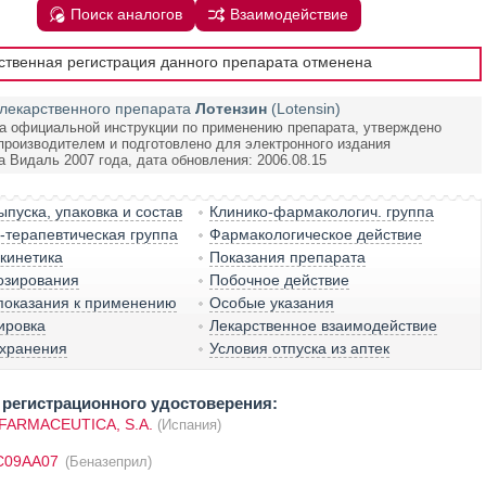
Поиск аналогов
Взаимодействие
рственная регистрация данного препарата отменена
лекарственного препарата
Лотензин
(Lotensin)
а официальной инструкции по применению препарата, утверждено
производителем и подготовлено для электронного издания
а Видаль 2007 года, дата обновления: 2006.08.15
пуска, упаковка и состав
Клинико-фармакологич. группа
терапевтическая группа
Фармакологическое действие
кинетика
Показания препарата
озирования
Побочное действие
показания к применению
Особые указания
ировка
Лекарственное взаимодействие
 хранения
Условия отпуска из аптек
регистрационного удостоверения:
FARMACEUTICA, S.A.
(Испания)
C09AA07
(Беназеприл)