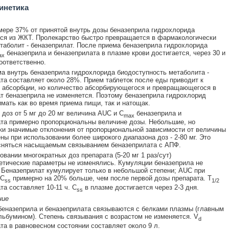
инетика
мере 37% от принятой внутрь дозы беназеприла гидрохлорида
ся из ЖКТ. Пролекарство быстро превращается в фармакологически
таболит - беназеприлат. После приема беназеприла гидрохлорида
беназеприла и беназеприлата в плазме крови достигается, через 30 и
ax
соответственно.
а внутрь беназеприла гидрохлорида биодоступность метаболита -
та составляет около 28%. Прием таблеток после еды приводит к
абсорбции, но количество абсорбирующегося и превращающегося в
т беназеприла не изменяется. Поэтому беназеприла гидрохлорид
мать как во время приема пищи, так и натощак.
 доз от 5 мг до 20 мг величина AUC и C
беназеприла и
max
та примерно пропорциональны величине дозы. Небольшие, но
ки значимые отклонения от пропорциональной зависимости от величины
ны при использовании более широкого диапазона доз - 2-80 мг. Это
сняться насыщаемым связыванием беназеприлата с АПФ.
овании многократных доз препарата (5-20 мг 1 раз/сут)
тические параметры не изменялись. Кумуляции беназеприла не
 Беназеприлат кумулирует только в небольшой степени; AUC при
 C
примерно на 20% больше, чем после первой дозы препарата. T
ss
1/2
та составляет 10-11 ч. C
в плазме достигается через 2-3 дня.
ss
ние
еназеприла и беназеприлата связываются с белками плазмы (главным
льбумином). Степень связывания с возрастом не изменяется. V
d
та в равновесном состоянии составляет около 9 л.