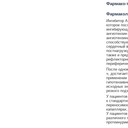
Фармако-т
Фармакол
Ингибитор А
которое пос
ингибирующи
ангиотензин
ангиотензин
способствуе
сердечный в
постнагрузк
также и пре
рефлекторно
периферичес
После однок
ч, достигае
применении 
гипотензивн
исходных зн
резкого под
У пациентов
к стандартн
переносимос
капиллярах,
У пациентов
различного 
протеинурии