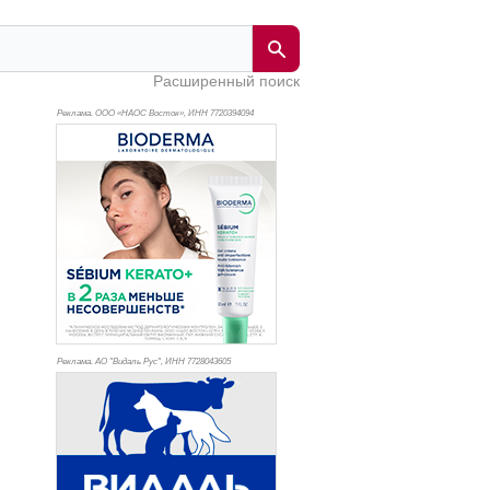
Расширенный поиск
Реклама. ООО «НАОС Восток», ИНН 772
0394094
Реклама. АО "Видаль Рус", ИНН 772
8043605