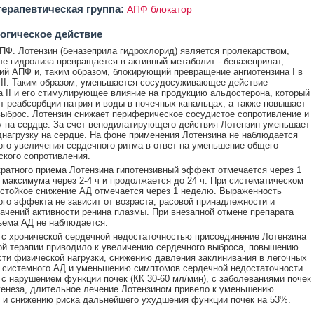
ерапевтическая группа:
АПФ блокатор
огическое действие
ПФ. Лотензин (беназеприла гидрохлорид) является пролекарством,
ле гидролиза превращается в активный метаболит - беназеприлат,
й АПФ и, таким образом, блокирующий превращение ангиотензина I в
 II. Таким образом, уменьшается сосудосуживающее действие
а II и его стимулирующее влияние на продукцию альдостерона, который
т реабсорбции натрия и воды в почечных канальцах, а также повышает
ыброс. Лотензин снижает периферическое сосудистое сопротивление и
у на сердце. За счет венодилатирующего действия Лотензин уменьшает
днагрузку на сердце. На фоне применения Лотензина не наблюдается
го увеличения сердечного ритма в ответ на уменьшение общего
кого сопротивления.
ратного приема Лотензина гипотензивный эффект отмечается через 1
т максимума через 2-4 ч и продолжается до 24 ч. При систематическом
стойкое снижение АД отмечается через 1 неделю. Выраженность
ого эффекта не зависит от возраста, расовой принадлежности и
ачений активности ренина плазмы. При внезапной отмене препарата
ъема АД не наблюдается.
 с хронической сердечной недостаточностью присоединение Лотензина
ой терапии приводило к увеличению сердечного выброса, повышению
ти физической нагрузки, снижению давления заклинивания в легочных
 системного АД и уменьшению симптомов сердечной недостаточности.
 c нарушением функции почек (КК 30-60 мл/мин), с заболеваниями почек
генеза, длительное лечение Лотензином привело к уменьшению
 и снижению риска дальнейшего ухудшения функции почек на 53%.