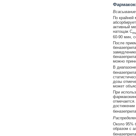
Фармакок
Всасывание
По крайней 
абсорбирует
активный ме
натощак С
m
60-90 мин, 
После прием
беназеприла
замедлению 
беназеприла
можно прини
В диапазоне
беназеприла
статистичес
дозы отмече
может объя
При использ
фармакокине
отмечается.
достижении
беназеприла
Распределе
Около 95% б
образом с а
беназеприла