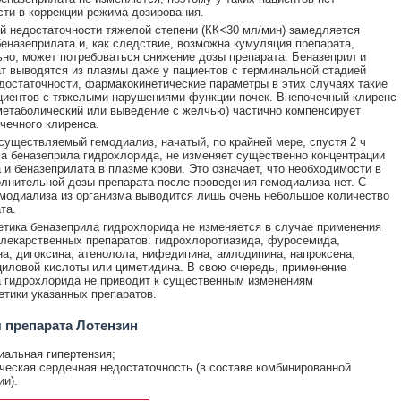
ти в коррекции режима дозирования.
й недостаточности тяжелой степени (КК<30 мл/мин) замедляется
еназеприлата и, как следствие, возможна кумуляция препарата,
но, может потребоваться снижение дозы препарата. Беназеприл и
т выводятся из плазмы даже у пациентов с терминальной стадией
достаточности, фармакокинетические параметры в этих случаях такие
ациентов с тяжелыми нарушениями функции почек. Внепочечный клиренс
метаболический или выведение с желчью) частично компенсирует
чечного клиренса.
существляемый гемодиализ, начатый, по крайней мере, спустя 2 ч
а беназеприла гидрохлорида, не изменяет существенно концентрации
 и беназеприлата в плазме крови. Это означает, что необходимости в
лнительной дозы препарата после проведения гемодиализа нет. С
одиализа из организма выводится лишь очень небольшое количество
та.
тика беназеприла гидрохлорида не изменяется в случае применения
екарственных препаратов: гидрохлоротиазида, фуросемида,
а, дигоксина, атенолола, нифедипина, амлодипина, напроксена,
иловой кислоты или циметидина. В свою очередь, применение
 гидрохлорида не приводит к существенным изменениям
тики указанных препаратов.
 препарата Лотензин
иальная гипертензия;
ческая сердечная недостаточность (в составе комбинированной
ии).