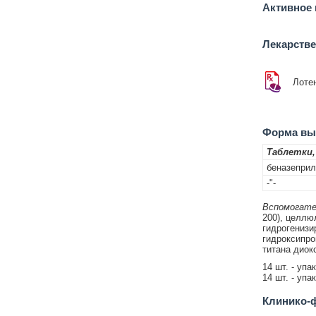
Активное 
Лекарств
Лоте
Форма вып
Таблетки,
беназеприл
-"-
Вспомогате
200), целлю
гидрогенизи
гидроксипро
титана диок
14 шт. - упа
14 шт. - упа
Клинико-ф