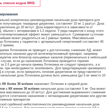
ь список кодов МКБ
зирования
альной гипертензии
рекомендуемая начальная доза препарата для
не получающих тиазидные диуретики, составляет 10 мг 1 раз/сут. Доза
увеличена до 20 мг/сут. Доза корректируется в зависимости от
, обычно с интервалами в 1-2 недели. У ряда пациентов к концу этого
нтигипертензивный эффект может уменьшаться. Суммарная суточная
нейшем может разделяться на 2 равных приема. Максимальная
за Лотензина у пациентов с артериальной гипертензией составляет 40
 2 приема.
рапия Лотензином не приводит к достаточному снижению АД, может
ительно назначен другой антигипертензивный препарат, например
иуретик или блокатор кальциевых каналов (первоначально в небольшой
м случае, если до назначения Лотензина проводится терапия
 за 2-3 дня до начала приема Лотензина ее следует прекратить, а в
, при необходимости, возобновить. Для предотвращения чрезмерного
 в случае, если прекратить лечение диуретиком не представляется
начальная доза Лотензина должна быть уменьшена (до 5 мг вместо 10
с КК более 30 мл/мин
назначают Лотензин в средней дозе.
тов с КК менее 30 мл/мин
начальная доза составляет 5 мг. Она может
ена максимально до 10 мг/сут. Для достижения выраженного снижения
уется сочетанное назначение с нетиазидными диуретиками или другим
нзивным препаратом.
еской сердечной недостаточности
рекомендуемая начальная доза
2.5 мг 1 раз/сут. Для предотвращения риска резкого снижения АД в