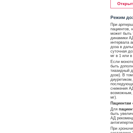
Открыт
Режим до
При
артери
пациентов, 
может быть 
динамики АД
интервала а
доза в даль
суточная до
мг в 1 или в
Если моноте
быть дополн
тиазидный д
дозе). В то
диуретиком,
последующем
снижения АД
возможным, 
мг).
Пациентам 
Для
пациен
быть увелич
АД рекоменд
антигиперте
При
хронич
составляет 