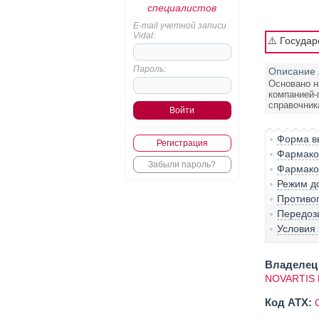
специалистов
E-mail учетной записи
Vidal:
⚠️ Госуда
Пароль:
Описание 
Основано н
компанией-
справочник
Форма вы
Регистрация
Фармако-
Забыли пароль?
Фармако
Режим д
Противо
Передоз
Условия
Владелец 
NOVARTIS 
Код ATX: