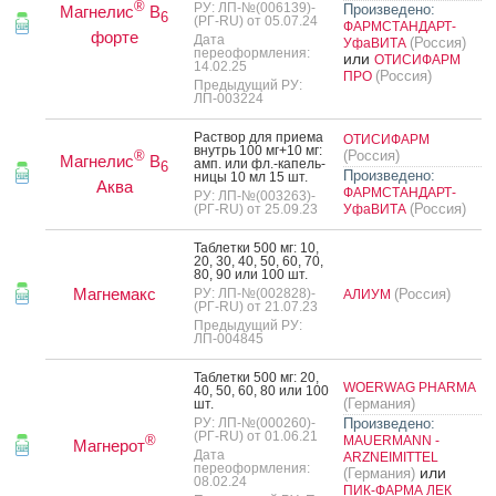
®
РУ: ЛП-№(006139)-
Произведено:
Магнелис
B
6
(РГ-RU) от 05.07.24
ФАРМСТАНДАРТ-
форте
Дата
(Россия)
УфаВИТА
переоформления:
или
ОТИСИФАРМ
14.02.25
(Россия)
ПРО
Предыдущий РУ:
ЛП-003224
Рас­твор для при­ема
ОТИСИФАРМ
внутрь 100 мг+10 мг:
(Россия)
®
Магнелис
В
амп. или фл.-ка­пель­
6
Произведено:
ни­цы 10 мл 15 шт.
Аква
ФАРМСТАНДАРТ-
РУ: ЛП-№(003263)-
(Россия)
(РГ-RU) от 25.09.23
УфаВИТА
Таб­летки 500 мг: 10,
20, 30, 40, 50, 60, 70,
80, 90 или 100 шт.
Магнемакс
РУ: ЛП-№(002828)-
(Россия)
АЛИУМ
(РГ-RU) от 21.07.23
Предыдущий РУ:
ЛП-004845
Таб­летки 500 мг: 20,
WOERWAG PHARMA
40, 50, 60, 80 или 100
(Германия)
шт.
РУ: ЛП-№(000260)-
Произведено:
(РГ-RU) от 01.06.21
®
MAUERMANN -
Магнерот
Дата
ARZNEIMITTEL
переоформления:
или
(Германия)
08.02.24
ПИК-ФАРМА ЛЕК