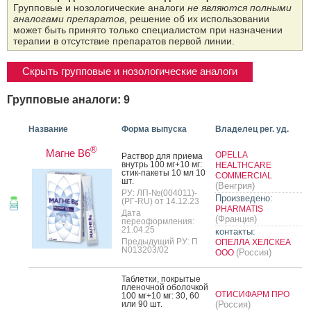
Групповые и нозологические аналоги
не являются полными
аналогами препаратов
, решение об их использовании
может быть принято только специалистом при назначении
терапии в отсутствие препаратов первой линии.
Скрыть групповые и нозологические аналоги
Групповые аналоги: 9
Название
Форма выпуска
Владелец рег. уд.
®
Магне B6
OPELLA
Рас­твор для при­ема
внутрь 100 мг+10 мг:
HEALTHCARE
стик-па­кеты 10 мл 10
COMMERCIAL
шт.
(Венгрия)
РУ: ЛП-№(004011)-
Произведено:
(РГ-RU) от 14.12.23
PHARMATIS
Дата
(Франция)
переоформления:
21.04.25
контакты:
Предыдущий РУ: П
ОПЕЛЛА ХЕЛСКЕА
N013203/02
(Россия)
ООО
Таб­летки, пок­ры­тые
пле­ноч­ной обо­лоч­кой
ОТИСИФАРМ ПРО
100 мг+10 мг: 30, 60
или 90 шт.
(Россия)