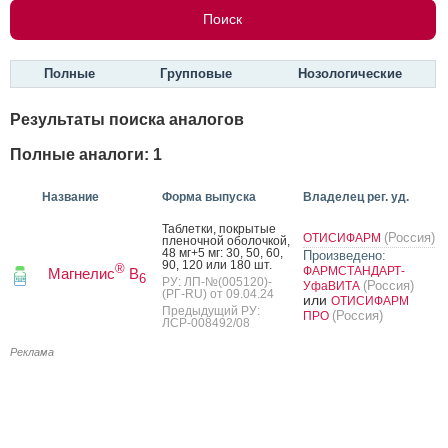
Полные
Групповые
Нозологические
Результаты поиска аналогов
Полные аналоги: 1
Название
Форма выпуска
Владелец рег. уд.
Таб­летки, пок­ры­тые
(Россия)
ОТИСИФАРМ
пле­ноч­ной обо­лоч­кой,
48 мг+5 мг: 30, 50, 60,
Произведено:
90, 120 или 180 шт.
®
ФАРМСТАНДАРТ-
Магнелис
B
6
РУ: ЛП-№(005120)-
(Россия)
УфаВИТА
(РГ-RU) от 09.04.24
или
ОТИСИФАРМ
Предыдущий РУ:
(Россия)
ПРО
ЛСР-008492/08
Реклама