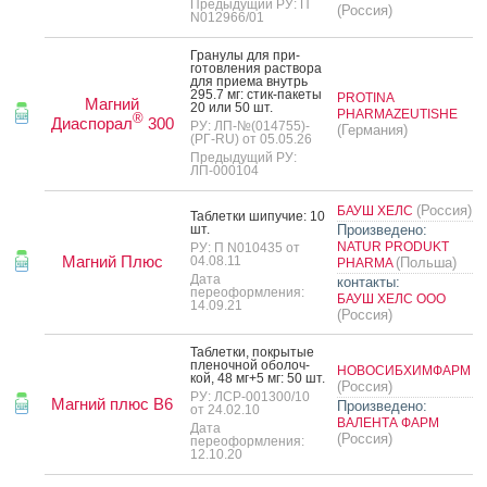
Предыдущий РУ: П
(Россия)
N012966/01
Гра­нулы для при­
готов­ле­ния рас­тво­ра
для при­ема внутрь
295.7 мг: стик-па­кеты
PROTINA
Магний
20 или 50 шт.
PHARMAZEUTISHE
®
Диаспорал
300
РУ: ЛП-№(014755)-
(Германия)
(РГ-RU) от 05.05.26
Предыдущий РУ:
ЛП-000104
(Россия)
БАУШ ХЕЛС
Таб­летки ши­пучие: 10
шт.
Произведено:
NATUR PRODUKT
РУ: П N010435 от
Магний Плюс
04.08.11
(Польша)
PHARMA
Дата
контакты:
переоформления:
БАУШ ХЕЛС ООО
14.09.21
(Россия)
Таб­летки, пок­ры­тые
пле­ноч­ной обо­лоч­
НОВОСИБХИМФАРМ
кой, 48 мг+5 мг: 50 шт.
(Россия)
РУ: ЛСР-001300/10
Магний плюс В6
Произведено:
от 24.02.10
ВАЛЕНТА ФАРМ
Дата
(Россия)
переоформления:
12.10.20