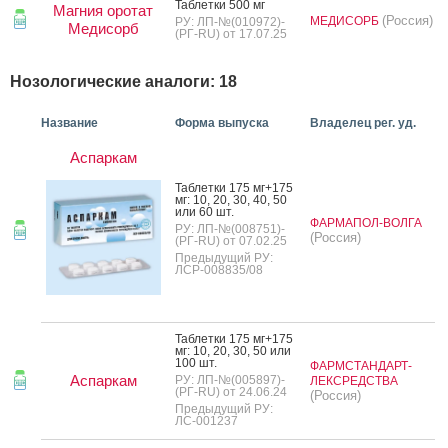
Таб­летки 500 мг
Магния оротат
(Россия)
МЕДИСОРБ
РУ: ЛП-№(010972)-
Медисорб
(РГ-RU) от 17.07.25
Нозологические аналоги: 18
Название
Форма выпуска
Владелец рег. уд.
Аспаркам
Таб­летки 175 мг+175
мг: 10, 20, 30, 40, 50
или 60 шт.
ФАРМАПОЛ-ВОЛГА
РУ: ЛП-№(008751)-
(Россия)
(РГ-RU) от 07.02.25
Предыдущий РУ:
ЛСР-008835/08
Таб­летки 175 мг+175
мг: 10, 20, 30, 50 или
100 шт.
ФАРМСТАНДАРТ-
Аспаркам
РУ: ЛП-№(005897)-
ЛЕКСРЕДСТВА
(РГ-RU) от 24.06.24
(Россия)
Предыдущий РУ:
ЛС-001237