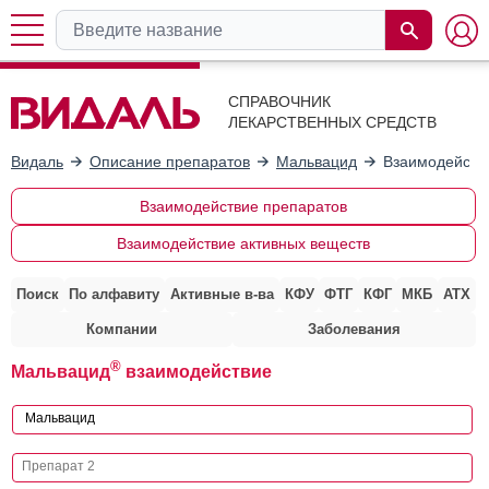
СПРАВОЧНИК
ЛЕКАРСТВЕННЫХ СРЕДСТВ
Видаль
Описание препаратов
Мальвацид
Взаимодейств
Взаимодействие препаратов
Взаимодействие активных веществ
Поиск
По алфавиту
Активные в-ва
КФУ
ФТГ
КФГ
МКБ
АТХ
Компании
Заболевания
®
Мальвацид
взаимодействие