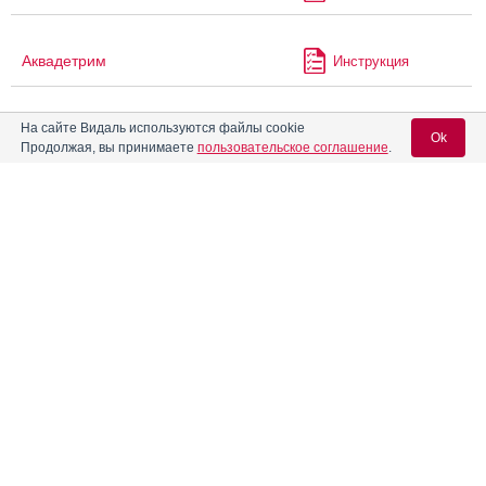
Аквадетрим
Инструкция
На сайте Видаль используются файлы cookie
Аквадетрим Про
Инструкция
Ok
Продолжая, вы принимаете
пользовательское соглашение
.
Аквамокс
Инструкция
Вход для специалистов
E-mail учетной записи Vidal:
®
Аквапаск
Инструкция
Пароль:
Акваферол-Д3 ВТФ
Инструкция
Аквацитрамон
Инструкция
®