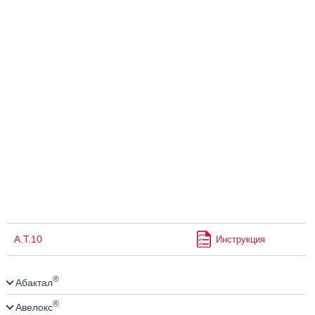
А.Т.10
Инструкция
®
Абактал
®
Авелокс