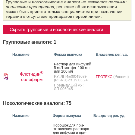
Групповые и нозологические аналоги
не являются полными
аналогами препаратов
, решение об их использовании
может быть принято только специалистом при назначении
терапии в отсутствие препаратов первой линии.
Скрыть групповые и нозологические аналоги
Групповые аналоги: 1
Название
Форма выпуска
Владелец рег. уд.
Рас­твор для ин­фу­зий
5 мг/1 мл: фл. 100 мл
или 200 мл
®
Флотидин
РУ: ЛП-№(004908)-
(Россия)
ГРОТЕКС
солофарм
(РГ-RU) от 19.03.24
Предыдущий РУ:
ЛП-006945
Нозологические аналоги: 75
Название
Форма выпуска
Владелец рег. уд.
По­рошок для при­
готов­ле­ния рас­тво­ра
для ин­фу­зий и при­