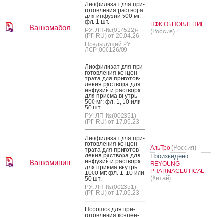
Ли­офи­лизат для при­
готов­ле­ния рас­тво­ра
для ин­фу­зий 500 мг:
фл. 1 шт.
ПФК ОБНОВЛЕНИЕ
Ванкомабол
РУ: ЛП-№(014522)-
(Россия)
(РГ-RU) от 20.04.26
Предыдущий РУ:
ЛСР-000126/09
Ли­офи­лизат для при­
готов­ле­ния кон­цен­
тра­та для при­готов­
ле­ния рас­тво­ра для
ин­фу­зий и рас­тво­ра
для при­ема внутрь
500 мг: фл. 1, 10 или
50 шт.
РУ: ЛП-№(002351)-
(РГ-RU) от 17.05.23
Ли­офи­лизат для при­
готов­ле­ния кон­цен­
(Россия)
АльТро
тра­та для при­готов­
ле­ния рас­тво­ра для
Произведено:
ин­фу­зий и рас­тво­ра
Ванкомицин
REYOUNG
для при­ема внутрь
PHARMACEUTICAL
1000 мг: фл. 1, 10 или
(Китай)
50 шт.
РУ: ЛП-№(002351)-
(РГ-RU) от 17.05.23
По­рошок для при­
готов­ле­ния кон­цен­