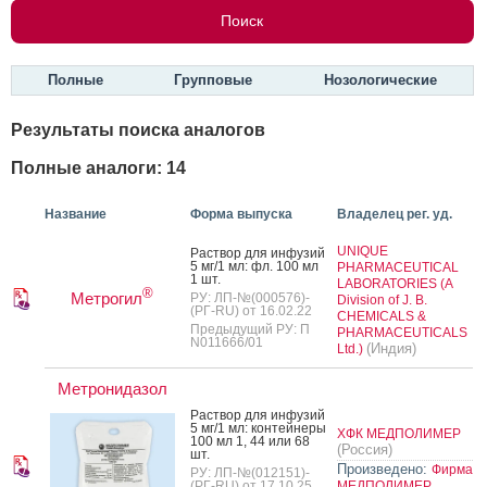
Полные
Групповые
Нозологические
Результаты поиска аналогов
Полные аналоги: 14
Название
Форма выпуска
Владелец рег. уд.
UNIQUE
Рас­твор для ин­фу­зий
5 мг/1 мл: фл. 100 мл
PHARMACEUTICAL
1 шт.
LABORATORIES (A
®
Метрогил
РУ: ЛП-№(000576)-
Division of J. B.
(РГ-RU) от 16.02.22
CHEMICALS &
Предыдущий РУ: П
PHARMACEUTICALS
N011666/01
(Индия)
Ltd.)
Метронидазол
Рас­твор для ин­фу­зий
5 мг/1 мл: кон­тей­не­ры
ХФК МЕДПОЛИМЕР
100 мл 1, 44 или 68
(Россия)
шт.
Произведено:
Фирма
РУ: ЛП-№(012151)-
(РГ-RU) от 17.10.25
МЕДПОЛИМЕР