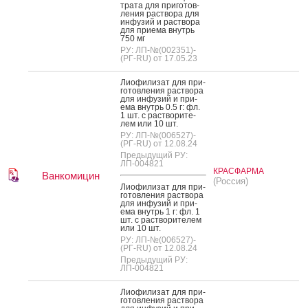
тра­та для при­готов­
ле­ния рас­тво­ра для
ин­фу­зий и рас­тво­ра
для при­ема внутрь
750 мг
РУ: ЛП-№(002351)-
(РГ-RU) от 17.05.23
Ли­офи­лизат для при­
готов­ле­ния рас­тво­ра
для ин­фу­зий и при­
ема внутрь 0.5 г: фл.
1 шт. с рас­тво­рите­
лем или 10 шт.
РУ: ЛП-№(006527)-
(РГ-RU) от 12.08.24
Предыдущий РУ:
ЛП-004821
КРАСФАРМА
Ванкомицин
(Россия)
Ли­офи­лизат для при­
готов­ле­ния рас­тво­ра
для ин­фу­зий и при­
ема внутрь 1 г: фл. 1
шт. с рас­тво­рите­лем
или 10 шт.
РУ: ЛП-№(006527)-
(РГ-RU) от 12.08.24
Предыдущий РУ:
ЛП-004821
Ли­офи­лизат для при­
готов­ле­ния рас­тво­ра