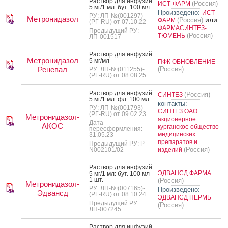
Рас­твор для ин­фу­зий
(Россия)
ИСТ-ФАРМ
5 мг/1 мл: бут. 100 мл
Произведено:
ИСТ-
РУ: ЛП-№(001297)-
Метронидазол
или
(Россия)
ФАРМ
(РГ-RU) от 07.10.22
ФАРМАСИНТЕЗ-
Предыдущий РУ:
(Россия)
ТЮМЕНЬ
ЛП-001517
Рас­твор для ин­фу­зий
Метронидазол
5 мг/мл
ПФК ОБНОВЛЕНИЕ
Реневал
(Россия)
РУ: ЛП-№(011255)-
(РГ-RU) от 08.08.25
Рас­твор для ин­фу­зий
(Россия)
СИНТЕЗ
5 мг/1 мл: фл. 100 мл
контакты:
РУ: ЛП-№(001793)-
СИНТЕЗ ОАО
(РГ-RU) от 09.02.23
Метронидазол-
акционерное
Дата
АКОС
курганское общество
переоформления:
медицинских
31.05.23
препаратов и
Предыдущий РУ: Р
(Россия)
N002101/02
изделий
Рас­твор для ин­фу­зий
ЭДВАНСД ФАРМА
5 мг/1 мл: бут. 100 мл
1 шт.
(Россия)
Метронидазол-
РУ: ЛП-№(007165)-
Произведено:
Эдвансд
(РГ-RU) от 08.10.24
ЭДВАНСД ПЕРМЬ
Предыдущий РУ:
(Россия)
ЛП-007245
Рас­твор для ин­фу­зий