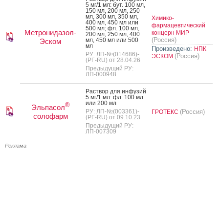
5 мг/1 мл: бут. 100 мл,
150 мл, 200 мл, 250
мл, 300 мл, 350 мл,
Химико-
400 мл, 450 мл или
фармацевтический
500 мл; фл. 100 мл,
Метронидазол-
концерн МИР
200 мл, 250 мл, 400
(Россия)
мл, 450 мл или 500
Эском
мл
Произведено:
НПК
РУ: ЛП-№(014686)-
(Россия)
ЭСКОМ
(РГ-RU) от 28.04.26
Предыдущий РУ:
ЛП-000948
Рас­твор для ин­фу­зий
5 мг/1 мл: фл. 100 мл
или 200 мл
®
Эльпасол
РУ: ЛП-№(003361)-
(Россия)
ГРОТЕКС
солофарм
(РГ-RU) от 09.10.23
Предыдущий РУ:
ЛП-007309
Реклама