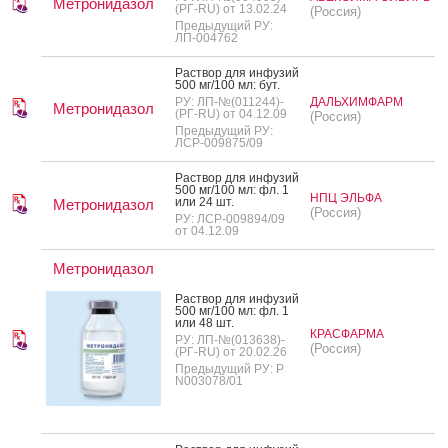
Метронидазол
(РГ-RU) от 13.02.24
(Россия)
Предыдущий РУ:
ЛП-004762
Рас­твор для ин­фу­зий
500 мг/100 мл: бут.
РУ: ЛП-№(011244)-
ДАЛЬХИМФАРМ
Метронидазол
(РГ-RU) от 04.12.09
(Россия)
Предыдущий РУ:
ЛСР-009875/09
Рас­твор для ин­фу­зий
500 мг/100 мл: фл. 1
НПЦ ЭЛЬФА
или 24 шт.
Метронидазол
(Россия)
РУ: ЛСР-009894/09
от 04.12.09
Метронидазол
Рас­твор для ин­фу­зий
500 мг/100 мл: фл. 1
или 48 шт.
КРАСФАРМА
РУ: ЛП-№(013638)-
(Россия)
(РГ-RU) от 20.02.26
Предыдущий РУ: Р
N003078/01