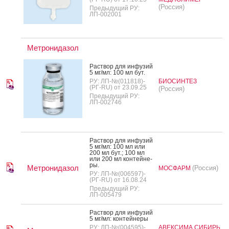
(Россия)
Предыдущий РУ:
ЛП-002001
Метронидазол
Рас­твор для ин­фу­зий
5 мг/мл: 100 мл бут.
РУ: ЛП-№(011818)-
БИОСИНТЕЗ
(РГ-RU) от 23.09.25
(Россия)
Предыдущий РУ:
ЛП-002746
Рас­твор для ин­фу­зий
5 мг/мл: 100 мл или
200 мл бут.; 100 мл
или 200 мл кон­тей­не­
ры.
Метронидазол
(Россия)
МОСФАРМ
РУ: ЛП-№(006597)-
(РГ-RU) от 16.08.24
Предыдущий РУ:
ЛП-005479
Рас­твор для ин­фу­зий
5 мг/мл: кон­тей­не­ры
РУ: ЛП-№(004595)-
АВЕКСИМА СИБИРЬ