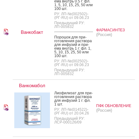
ема внутрь 0.5 г: фл.
1, 5, 10, 15, 25, 50 или
100 шт.
РУ: ЛП-№(002502)-
(РГ-RU) от 09.06.23
Предыдущий РУ:
ЛП-005832
ФАРМАСИНТЕЗ
Ванкобакт
(Россия)
По­рошок для при­
готов­ле­ния рас­тво­ра
для ин­фу­зий и при­
ема внутрь 1 г: фл. 1,
5, 10, 15, 25, 50 или
100 шт.
РУ: ЛП-№(002502)-
(РГ-RU) от 09.06.23
Предыдущий РУ:
ЛП-005832
Ванкомабол
Ли­офи­лизат для при­
готов­ле­ния рас­тво­ра
для ин­фу­зий 1 г: фл.
1 шт.
ПФК ОБНОВЛЕНИЕ
РУ: ЛП-№(014522)-
(Россия)
(РГ-RU) от 20.04.26
Предыдущий РУ:
ЛСР-000126/09