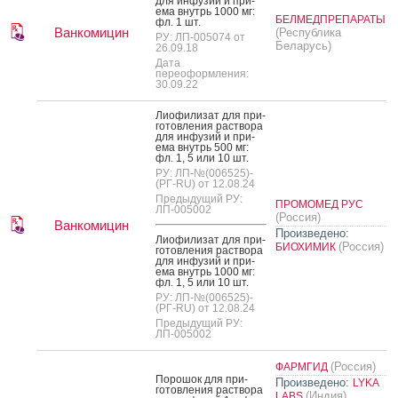
для ин­фу­зий и при­
ема внутрь 1000 мг:
БЕЛМЕДПРЕПАРАТЫ
фл. 1 шт.
Ванкомицин
(Республика
РУ: ЛП-005074 от
Беларусь)
26.09.18
Дата
переоформления:
30.09.22
Ли­офи­лизат для при­
готов­ле­ния рас­тво­ра
для ин­фу­зий и при­
ема внутрь 500 мг:
фл. 1, 5 или 10 шт.
РУ: ЛП-№(006525)-
(РГ-RU) от 12.08.24
Предыдущий РУ:
ПРОМОМЕД РУС
ЛП-005002
(Россия)
Ванкомицин
Произведено:
Ли­офи­лизат для при­
(Россия)
БИОХИМИК
готов­ле­ния рас­тво­ра
для ин­фу­зий и при­
ема внутрь 1000 мг:
фл. 1, 5 или 10 шт.
РУ: ЛП-№(006525)-
(РГ-RU) от 12.08.24
Предыдущий РУ:
ЛП-005002
(Россия)
ФАРМГИД
По­рошок для при­
Произведено:
LYKA
готов­ле­ния рас­тво­ра
(Индия)
LABS