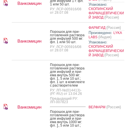
для ин­фу­зий 1 г: фл.
Ванкомицин
1 или 50 шт.
Упаковано:
СКОПИНСКИЙ
РУ: ЛСР-005916/08
от 28.07.08
ФАРМАЦЕВТИЧЕСКИ
(Россия)
Й ЗАВОД
(Россия)
ФАРМГИД
По­рошок для при­
Произведено:
LYKA
готов­ле­ния рас­тво­ра
(Индия)
LABS
для ин­фу­зий 500 мг:
Ванкомицин
фл. 1 или 50 шт.
Упаковано:
СКОПИНСКИЙ
РУ: ЛСР-005916/08
от 28.07.08
ФАРМАЦЕВТИЧЕСКИ
(Россия)
Й ЗАВОД
По­рошок для при­
готов­ле­ния рас­тво­ра
для ин­фу­зий и при­
ема внутрь 500 мг:
фл. 1, 5 или 10 шт.;
фл. 1 шт. в ком­плек­те
с рас­тво­рите­лем
РУ: ЛП-№(014413)-
(РГ-RU) от 13.04.26
Предыдущий РУ:
ЛП-007823
Ванкомицин
(Россия)
ВЕЛФАРМ
По­рошок для при­
готов­ле­ния рас­тво­ра
для ин­фу­зий и при­
ема внутрь 1000 мг:
фл. 1, 5 или 10 шт.;