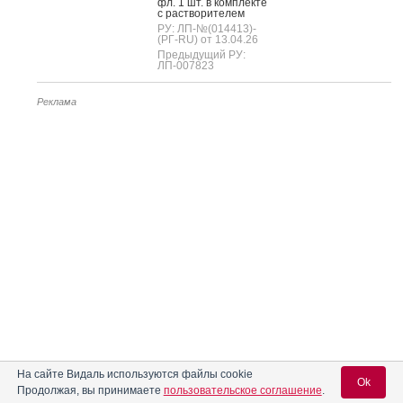
фл. 1 шт. в ком­плек­те
с рас­тво­рите­лем
РУ: ЛП-№(014413)-
(РГ-RU) от 13.04.26
Предыдущий РУ:
ЛП-007823
Реклама
На сайте Видаль используются файлы cookie
Ok
Продолжая, вы принимаете
пользовательское соглашение
.