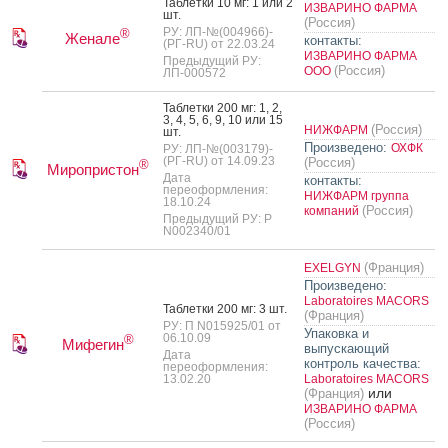
Таб­летки 10 мг: 1 или 2
ИЗВАРИНО ФАРМА
шт.
(Россия)
РУ: ЛП-№(004966)-
®
Женале
контакты:
(РГ-RU) от 22.03.24
ИЗВАРИНО ФАРМА
Предыдущий РУ:
(Россия)
ООО
ЛП-000572
Таб­летки 200 мг: 1, 2,
3, 4, 5, 6, 9, 10 или 15
(Россия)
НИЖФАРМ
шт.
Произведено:
ОХФК
РУ: ЛП-№(003179)-
(РГ-RU) от 14.09.23
(Россия)
®
Миропристон
Дата
контакты:
переоформления:
НИЖФАРМ группа
18.10.24
(Россия)
компаний
Предыдущий РУ: Р
N002340/01
(Франция)
EXELGYN
Произведено:
Laboratoires MACORS
Таб­летки 200 мг: 3 шт.
(Франция)
РУ: П N015925/01 от
Упаковка и
06.10.09
®
Мифегин
выпускающий
Дата
контроль качества:
переоформления:
13.02.20
Laboratoires MACORS
или
(Франция)
ИЗВАРИНО ФАРМА
(Россия)