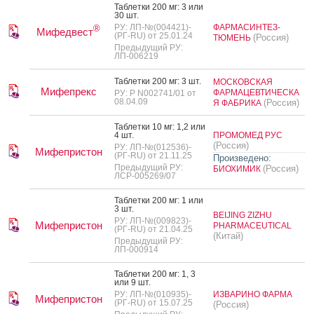
Таб­летки 200 мг: 3 или
30 шт.
РУ: ЛП-№(004421)-
ФАРМАСИНТЕЗ-
®
Мифедвест
(РГ-RU) от 25.01.24
(Россия)
ТЮМЕНЬ
Предыдущий РУ:
ЛП-006219
Таб­летки 200 мг: 3 шт.
МОСКОВСКАЯ
Мифепрекс
ФАРМАЦЕВТИЧЕСКА
РУ: Р N002741/01 от
08.04.09
(Россия)
Я ФАБРИКА
Таб­летки 10 мг: 1,2 или
4 шт.
ПРОМОМЕД РУС
(Россия)
РУ: ЛП-№(012536)-
Мифепристон
(РГ-RU) от 21.11.25
Произведено:
Предыдущий РУ:
(Россия)
БИОХИМИК
ЛСР-005269/07
Таб­летки 200 мг: 1 или
3 шт.
BEIJING ZIZHU
РУ: ЛП-№(009823)-
Мифепристон
PHARMACEUTICAL
(РГ-RU) от 21.04.25
(Китай)
Предыдущий РУ:
ЛП-000914
Таб­летки 200 мг: 1, 3
или 9 шт.
РУ: ЛП-№(010935)-
ИЗВАРИНО ФАРМА
Мифепристон
(РГ-RU) от 15.07.25
(Россия)