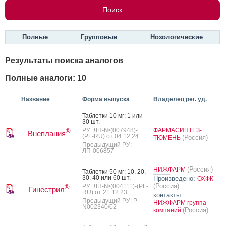
Полные
Групповые
Нозологические
Результаты поиска аналогов
Полные аналоги: 10
Название
Форма выпуска
Владелец рег. уд.
Таб­летки 10 мг: 1 или
30 шт.
РУ: ЛП-№(007948)-
ФАРМАСИНТЕЗ-
®
Внеплания
(РГ-RU) от 04.12.24
(Россия)
ТЮМЕНЬ
Предыдущий РУ:
ЛП-006857
(Россия)
НИЖФАРМ
Таб­летки 50 мг: 10, 20,
30, 40 или 60 шт.
Произведено:
ОХФК
(Россия)
РУ: ЛП-№(004111)-(РГ-
®
Гинестрил
RU) от 21.12.23
контакты:
Предыдущий РУ: Р
НИЖФАРМ группа
N002340/02
(Россия)
компаний