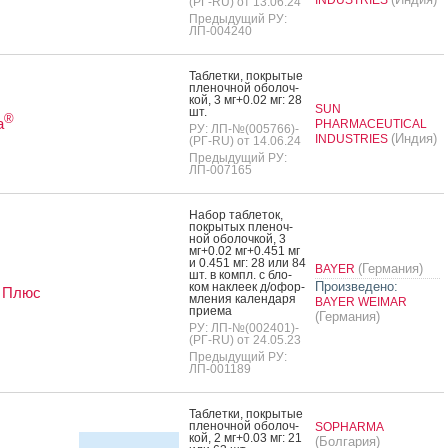
(РГ-RU) от 13.06.24
Предыдущий РУ:
ЛП-004240
Таб­летки, пок­ры­тые
пле­ноч­ной обо­лоч­
кой, 3 мг+0.02 мг: 28
SUN
шт.
®
а
PHARMACEUTICAL
РУ: ЛП-№(005766)-
(Индия)
INDUSTRIES
(РГ-RU) от 14.06.24
Предыдущий РУ:
ЛП-007165
На­бор таб­ле­ток,
пок­ры­тых пле­ноч­
ной обо­лоч­кой, 3
мг+0.02 мг+0.451 мг
и 0.451 мг: 28 или 84
(Германия)
BAYER
шт. в компл. с бло­
Произведено:
ком нак­ле­ек д/офор­
Плюс
мле­ния ка­лен­да­ря
BAYER WEIMAR
при­ема
(Германия)
РУ: ЛП-№(002401)-
(РГ-RU) от 24.05.23
Предыдущий РУ:
ЛП-001189
Таб­летки, пок­ры­тые
пле­ноч­ной обо­лоч­
SOPHARMA
кой, 2 мг+0.03 мг: 21
(Болгария)