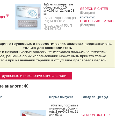
Таб­летки, пок­ры­тые
обо­лоч­кой, 0.15
GEDEON RICHTER
мг+0.03 мг: 21 или 63
(Венгрия)
шт.
®
дон
контакты:
РУ: ЛП-№(003330)-(РГ-
RU) от 03.10.23
ГЕДЕОН РИХТЕР ОАО
(Венгрия)
Предыдущий РУ: П
N012676/02
ция о групповых и нозологических аналогах предназначена
только для специалистов.
 и нозологические аналоги
не являются полными аналогами
ов
, решение об их использовании может быть принято только
том при назначении терапии в отсутствие препаратов первой
групповые и нозологические аналоги
е аналоги: 40
ие
Форма выпуска
Владелец рег. уд.
Таб­летки, пок­ры­тые
пле­ноч­ной обо­лоч­
кой, 2 мг+0.03 мг: 21
или 63 шт.
GEDEON RICHTER