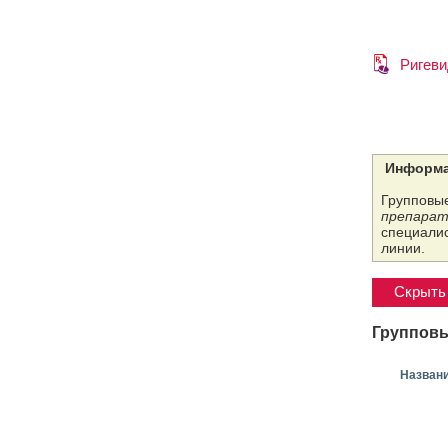
Ригеви
Информа
Групповые
препарат
специалис
линии.
Скрыть 
Групповы
Назван