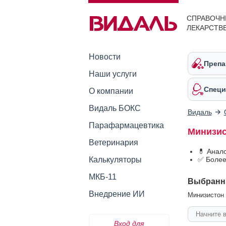
СПРАВОЧН
ЛЕКАРСТВ
Новости
Препа
Наши услуги
Специ
О компании
Видаль БОКС
Видаль
Парафармацевтика
Минизис
Ветеринария
💊 Анал
Калькуляторы
✅ Более
МКБ-11
Выбранн
Внедрение ИИ
Минизистон 
Вход для