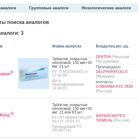
аналоги
Групповые аналоги
Нозологические аналоги
ты поиска аналогов
налоги: 3
ие
Форма выпуска
Владелец рег. уд.
(Чешская
ZENTIVA
Таб­летки, пок­ры­тые
Республика)
обо­лоч­кой, 150 мкг+30
мкг: 21 шт.
Произведено:
РУ: П N015604/01 от
DELPHARM LILLE
®
гинон
27.04.09
(Франция)
Дата
контакты:
переоформления:
СОФАРМА РУС ООО
14.04.22
(Россия)
Таб­летки, пок­ры­тые
обо­лоч­кой, 150 мкг+30
мкг: 21 или 63 шт.
®
Женс
ФАРМАСИНТЕЗ-
РУ: ЛП-№(009755)-(РГ-
(Россия)
ТЮМЕНЬ
RU) от 14.04.25
Предыдущий РУ:
ЛП-007141