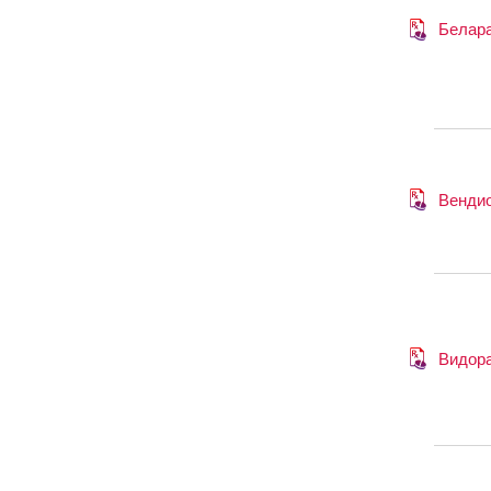
Белар
Венди
Видор