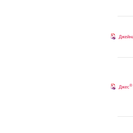
Джейн
®
Джес