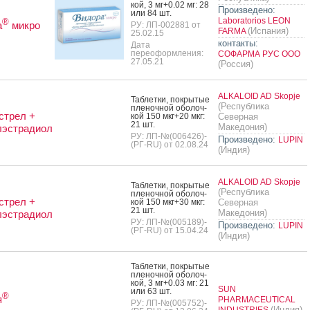
кой, 3 мг+0.02 мг: 28
Произведено:
или 84 шт.
Laboratorios LEON
®
а
микро
РУ: ЛП-002881 от
(Испания)
FARMA
25.02.15
контакты:
Дата
переоформления:
СОФАРМА РУС ООО
27.05.21
(Россия)
ALKALOID AD Skopje
Таб­летки, пок­ры­тые
(Республика
пле­ноч­ной обо­лоч­
стрел +
кой 150 мкг+20 мкг:
Северная
21 шт.
Македония)
лэстрадиол
РУ: ЛП-№(006426)-
Произведено:
LUPIN
(РГ-RU) от 02.08.24
(Индия)
ALKALOID AD Skopje
Таб­летки, пок­ры­тые
(Республика
пле­ноч­ной обо­лоч­
стрел +
кой 150 мкг+30 мкг:
Северная
21 шт.
Македония)
лэстрадиол
РУ: ЛП-№(005189)-
Произведено:
LUPIN
(РГ-RU) от 15.04.24
(Индия)
Таб­летки, пок­ры­тые
пле­ноч­ной обо­лоч­
кой, 3 мг+0.03 мг: 21
SUN
или 63 шт.
®
я
PHARMACEUTICAL
РУ: ЛП-№(005752)-
(Индия)
INDUSTRIES