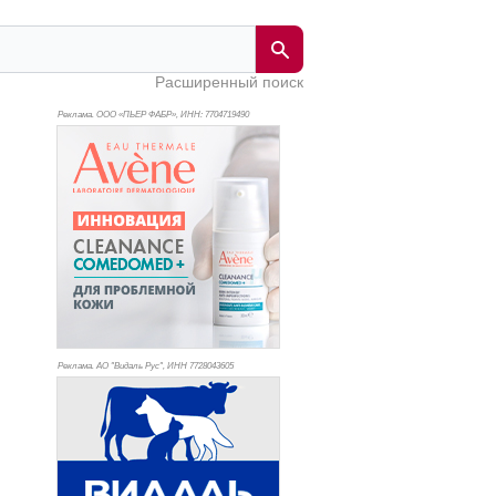
Расширенный поиск
Реклама. ООО «ПЬЕР ФАБР», ИНН: 770
4719490
Реклама. АО "Видаль Рус", ИНН 772
8043605