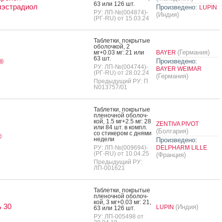
63 или 126 шт.
лэстрадиол
Произведено:
LUPIN
РУ: ЛП-№(004874)-
(Индия)
(РГ-RU) от 15.03.24
Таб­летки, пок­ры­тые
обо­лоч­кой, 2
(Германия)
мг+0.03 мг: 21 или
BAYER
63 шт.
Произведено:
®
РУ: ЛП-№(004744)-
BAYER WEIMAR
(РГ-RU) от 28.02.24
(Германия)
Предыдущий РУ: П
N013757/01
Таб­летки, пок­ры­тые
пле­ноч­ной обо­лоч­
кой, 1.5 мг+2.5 мг: 28
ZENTIVA PIVOT
или 84 шт. в компл.
(Болгария)
со сти­кером с дня­ми
®
не­дели
Произведено:
РУ: ЛП-№(009694)-
DELPHARM LILLE
(РГ-RU) от 10.04.25
(Франция)
Предыдущий РУ:
ЛП-001621
Таб­летки, пок­ры­тые
пле­ноч­ной обо­лоч­
кой, 3 мг+0.03 мг: 21,
 30
(Индия)
LUPIN
63 или 126 шт.
РУ: ЛП-005498 от