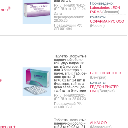
или 63 шт.
Произведено:
РУ: ЛП-№(007641)-
Laboratorios LEON
®
(РГ-RU) от 13.11.24
клен
(Испания)
FARMA
Дата
контакты:
переоформления:
28.05.25
СОФАРМА РУС ООО
Предыдущий РУ:
(Россия)
ЛП-001494
Таб­летки, пок­ры­тые
пле­ноч­ной обо­лоч­
кой, двух ви­дов: 28
шт. в блис­те­ре, 1
или 3 блис­те­ра в
GEDEON RICHTER
пач­ке, в т.ч.: таб. бе­
лого цве­та, 3
(Венгрия)
мг+0.02 мг: 24 шт. в
®
контакты:
блис­те­ре; таб. пла­
ГЕДЕОН РИХТЕР
цебо зе­лено­го цве­
та: 4 шт. в блис­те­ре
(Венгрия)
ОАО
РУ: ЛП-№(002262)-
(РГ-RU) от 28.04.23
Предыдущий РУ:
ЛП-001179
Таб­летки, пок­ры­тые
ALKALOID
пле­ноч­ной обо­лоч­
ренон +
кой 3 мг+0.03 мг: 21,
(Македония)