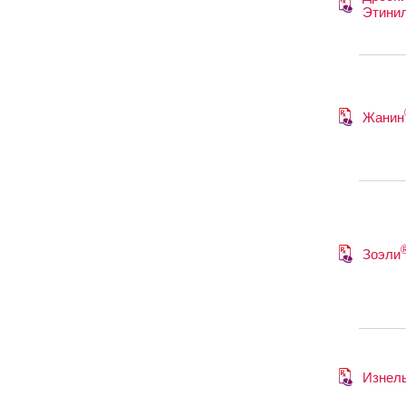
Этини
Жанин
Зоэли
Изнель