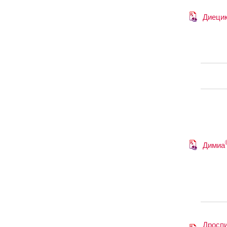
Диеци
Димиа
Дроспи