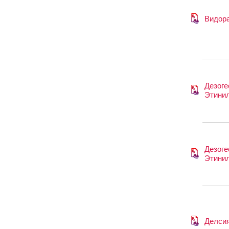
Видор
Дезоге
Этини
Дезоге
Этини
Делси