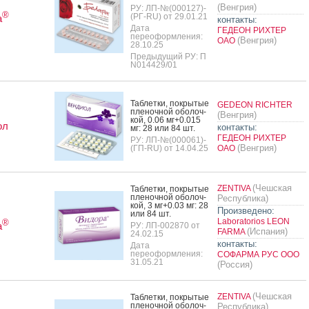
(Венгрия)
РУ: ЛП-№(000127)-
®
(РГ-RU) от 29.01.21
а
контакты:
Дата
ГЕДЕОН РИХТЕР
переоформления:
(Венгрия)
ОАО
28.10.25
Предыдущий РУ: П
N014429/01
Таб­летки, пок­ры­тые
GEDEON RICHTER
пле­ноч­ной обо­лоч­
(Венгрия)
кой, 0.06 мг+0.015
ол
контакты:
мг: 28 или 84 шт.
ГЕДЕОН РИХТЕР
РУ: ЛП-№(000061)-
(Венгрия)
(ГП-RU) от 14.04.25
ОАО
(Чешская
ZENTIVA
Таб­летки, пок­ры­тые
пле­ноч­ной обо­лоч­
Республика)
кой, 3 мг+0.03 мг: 28
Произведено:
или 84 шт.
Laboratorios LEON
®
а
РУ: ЛП-002870 от
(Испания)
FARMA
24.02.15
контакты:
Дата
переоформления:
СОФАРМА РУС ООО
31.05.21
(Россия)
(Чешская
ZENTIVA
Таб­летки, пок­ры­тые
пле­ноч­ной обо­лоч­
Республика)