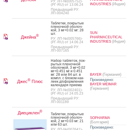
РУ: ЛП-№(005752)-
(Индия)
INDUSTRIES
(РГ-RU) от 13.06.24
Предыдущий РУ:
ЛП-004240
Таб­летки, пок­ры­тые
пле­ноч­ной обо­лоч­
кой, 3 мг+0.02 мг: 28
SUN
шт.
®
Джейна
PHARMACEUTICAL
РУ: ЛП-№(005766)-
(Индия)
INDUSTRIES
(РГ-RU) от 14.06.24
Предыдущий РУ:
ЛП-007165
На­бор таб­ле­ток, пок­
ры­тых пле­ноч­ной
обо­лоч­кой, 3 мг+0.02
мг+0.451 мг и 0.451
(Германия)
мг: 28 или 84 шт. в
BAYER
компл. с бло­ком нак­
Произведено:
®
Джес
Плюс
ле­ек д/офор­мле­ния
BAYER WEIMAR
ка­лен­да­ря при­ема
(Германия)
РУ: ЛП-№(002401)-
(РГ-RU) от 24.05.23
Предыдущий РУ:
ЛП-001189
®
Диециклен
Таб­летки, пок­ры­тые
пле­ноч­ной обо­лоч­
SOPHARMA
кой, 2 мг+0.03 мг: 21
(Болгария)
или 63 шт.
Произведено:
РУ: ЛП-№(007641)-