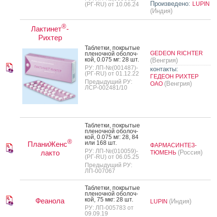
Произведено:
LUPIN
(РГ-RU) от 10.06.24
(Индия)
®
Лактинет
-
Рихтер
Таб­летки, пок­ры­тые
GEDEON RICHTER
пле­ноч­ной обо­лоч­
кой, 0.075 мг: 28 шт.
(Венгрия)
РУ: ЛП-№(001487)-
контакты:
(РГ-RU) от 01.12.22
ГЕДЕОН РИХТЕР
Предыдущий РУ:
(Венгрия)
ОАО
ЛСР-002481/10
Таб­летки, пок­ры­тые
пле­ноч­ной обо­лоч­
кой, 0.075 мг: 28, 84
®
или 168 шт.
ПланиЖенс
ФАРМАСИНТЕЗ-
РУ: ЛП-№(010059)-
лакто
(Россия)
ТЮМЕНЬ
(РГ-RU) от 06.05.25
Предыдущий РУ:
ЛП-007067
Таб­летки, пок­ры­тые
пле­ноч­ной обо­лоч­
кой, 75 мкг: 28 шт.
Феанола
(Индия)
LUPIN
РУ: ЛП-005783 от
09.09.19