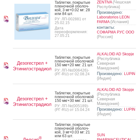
(Чешская
ZENTIVA
Таб­летки, пок­ры­тые
пле­ноч­ной обо­лоч­
Республика)
кой, 3 мг+0.02 мг: 28
Произведено:
или 84 шт.
Laboratorios LEON
РУ: ЛП-002881 от
(Испания)
FARMA
25.02.15
контакты:
Дата
переоформления:
СОФАРМА РУС ООО
27.05.21
(Россия)
ALKALOID AD Skopje
Таб­летки, пок­ры­тые
(Республика
пле­ноч­ной обо­лоч­кой
Дезогестрел +
Северная
150 мкг+20 мкг: 21 шт.
Македония)
Этинилэстрадиол
РУ: ЛП-№(006426)-
Произведено:
LUPIN
(РГ-RU) от 02.08.24
(Индия)
ALKALOID AD Skopje
Таб­летки, пок­ры­тые
(Республика
пле­ноч­ной обо­лоч­кой
Дезогестрел +
Северная
150 мкг+30 мкг: 21 шт.
Македония)
Этинилэстрадиол
РУ: ЛП-№(005189)-
Произведено:
LUPIN
(РГ-RU) от 15.04.24
(Индия)
Таб­летки, пок­ры­тые
пле­ноч­ной обо­лоч­
кой, 3 мг+0.03 мг: 21
SUN
или 63 шт.
®
Делсия
PHARMACEUTICAL