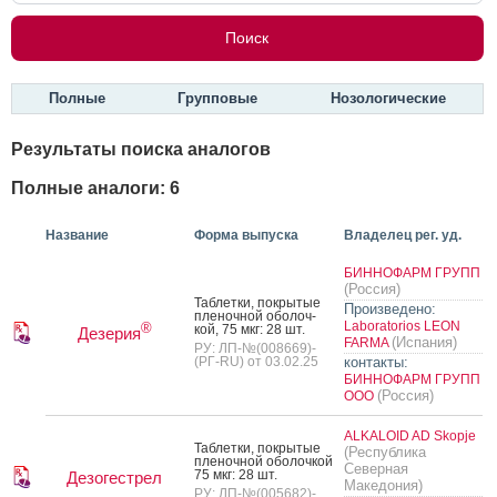
Полные
Групповые
Нозологические
Результаты поиска аналогов
Полные аналоги: 6
Название
Форма выпуска
Владелец рег. уд.
БИННОФАРМ ГРУПП
(Россия)
Таб­летки, пок­ры­тые
Произведено:
пле­ноч­ной обо­лоч­
Laboratorios LEON
®
кой, 75 мкг: 28 шт.
Дезерия
(Испания)
FARMA
РУ: ЛП-№(008669)-
(РГ-RU) от 03.02.25
контакты:
БИННОФАРМ ГРУПП
(Россия)
ООО
ALKALOID AD Skopje
Таб­летки, пок­ры­тые
(Республика
пле­ноч­ной обо­лоч­кой
Северная
75 мкг: 28 шт.
Дезогестрел
Македония)
РУ: ЛП-№(005682)-