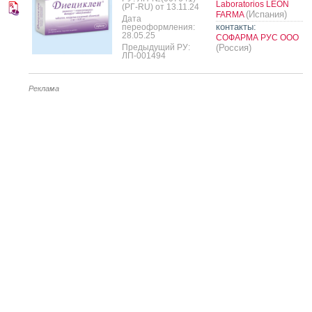
Laboratorios LEON
(РГ-RU) от 13.11.24
(Испания)
FARMA
Дата
контакты:
переоформления:
28.05.25
СОФАРМА РУС ООО
Предыдущий РУ:
(Россия)
ЛП-001494
Реклама