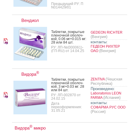
Предыдущий РУ: П
N014429/01
Вендиол
Таб­летки, пок­ры­тые
GEDEON RICHTER
пле­ноч­ной обо­лоч­
(Венгрия)
кой, 0.06 мг+0.015 мг:
контакты:
28 или 84 шт.
ГЕДЕОН РИХТЕР
РУ: ЛП-№(000061)-
(Венгрия)
(ГП-RU) от 14.04.25
ОАО
®
Видора
(Чешская
ZENTIVA
Таб­летки, пок­ры­тые
пле­ноч­ной обо­лоч­
Республика)
кой, 3 мг+0.03 мг: 28
Произведено:
или 84 шт.
Laboratorios LEON
РУ: ЛП-002870 от
(Испания)
FARMA
24.02.15
контакты:
Дата
переоформления:
СОФАРМА РУС ООО
31.05.21
(Россия)
®
Видора
микро