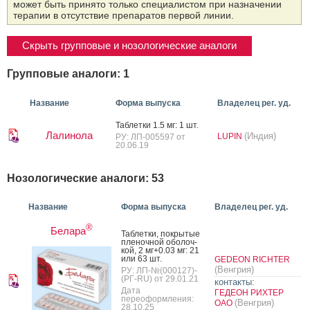
может быть принято только специалистом при назначении
терапии в отсутствие препаратов первой линии.
Скрыть групповые и нозологические аналоги
Групповые аналоги: 1
Название
Форма выпуска
Владелец рег. уд.
Таб­летки 1.5 мг: 1 шт.
Лалинола
(Индия)
LUPIN
РУ: ЛП-005597 от
20.06.19
Нозологические аналоги: 53
Название
Форма выпуска
Владелец рег. уд.
®
Белара
Таб­летки, пок­ры­тые
пле­ноч­ной обо­лоч­
кой, 2 мг+0.03 мг: 21
или 63 шт.
GEDEON RICHTER
(Венгрия)
РУ: ЛП-№(000127)-
(РГ-RU) от 29.01.21
контакты:
Дата
ГЕДЕОН РИХТЕР
переоформления:
(Венгрия)
ОАО
28.10.25