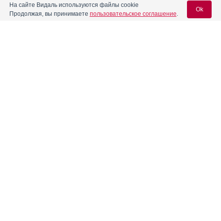
На сайте Видаль используются файлы cookie
Ok
Продолжая, вы принимаете
пользовательское соглашение
.
Вход для специалистов
E-mail учетной записи Vidal:
Пароль:
Регистрация
Забыли пароль?