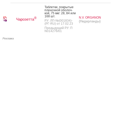
Таб­летки, пок­ры­тые
пле­ноч­ной обо­лоч­
кой, 75 мкг: 28, 84 или
168 шт.
N.V. ORGANON
®
Чарозетта
РУ: ЛП-№(001834)-
(Нидерланды)
(РГ-RU) от 17.02.23
Предыдущий РУ: П
N014276/01
Реклама