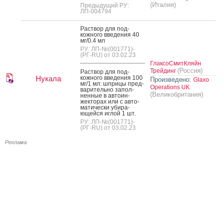
(Италия)
Предыдущий РУ:
ЛП-004794
Рас­твор для под­
кожно­го вве­дения 40
мг/0.4 мл
РУ: ЛП-№(001771)-
(РГ-RU) от 03.02.23
ГлаксоСмитКляйн
(Россия)
Трейдинг
Рас­твор для под­
Нукала
кожно­го вве­дения 100
Произведено:
Glaxo
мг/1 мл: шпри­цы пред­
Operations UK
ва­ритель­но за­пол­
(Великобритания)
ненные в ав­то­ин­
жекто­рах или с ав­то­
мати­чес­ки уби­ра­
ющей­ся иг­лой 1 шт.
РУ: ЛП-№(001771)-
(РГ-RU) от 03.02.23
Реклама