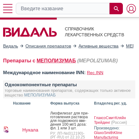
СПРАВОЧНИК
ЛЕКАРСТВЕННЫХ СРЕДСТВ
Видаль
Описания препаратов
Активные вещества
МЕПО
Препараты с
МЕПОЛИЗУМАБ
(MEPOLIZUMAB)
Международное наименование INN:
Rec.INN
Однокомпонентные препараты
торговые наименования препаратов, содержащих только активное
вещество
МЕПОЛИЗУМАБ
Название
Форма выпуска
Владелец рег. уд.
Ли­офи­лизат для при­
готов­ле­ния рас­тво­ра
ГлаксоСмитКляйн
для под­кожно­го вве­
(Россия)
Трейдинг
дения 100 мг/1 до­за:
Произведено:
фл. 1 или 3 шт.
Нукала
GlaxoSmithKline
РУ: ЛП-№(012190)-
(РГ-RU) от 22.10.25
Manufacturing