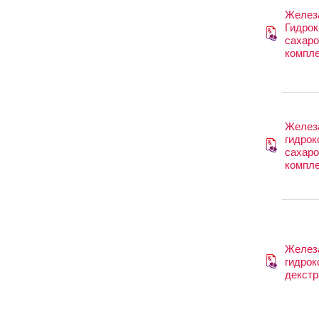
Железа 
Гидрок
сахар
компл
Железа 
гидрок
сахар
компл
Железа 
гидрок
декстр