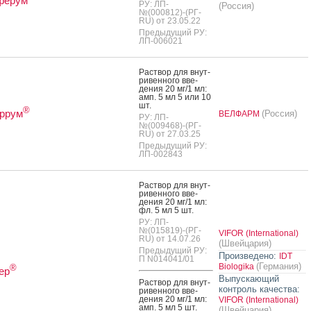
ферум
РУ: ЛП-
(Россия)
№(000812)-(РГ-
RU) от 23.05.22
Предыдущий РУ:
ЛП-006021
Рас­твор для внут­
ри­вен­но­го вве­
дения 20 мг/1 мл:
амп. 5 мл 5 или 10
шт.
®
ррум
(Россия)
ВЕЛФАРМ
РУ: ЛП-
№(009468)-(РГ-
RU) от 27.03.25
Предыдущий РУ:
ЛП-002843
Рас­твор для внут­
ри­вен­но­го вве­
дения 20 мг/1 мл:
фл. 5 мл 5 шт.
РУ: ЛП-
№(015819)-(РГ-
VIFOR (International)
RU) от 14.07.26
(Швейцария)
Предыдущий РУ:
Произведено:
IDT
П N014041/01
(Германия)
Biologika
®
ер
Выпускающий
Рас­твор для внут­
контроль качества:
ри­вен­но­го вве­
дения 20 мг/1 мл:
VIFOR (International)
амп. 5 мл 5 шт.
(Швейцария)