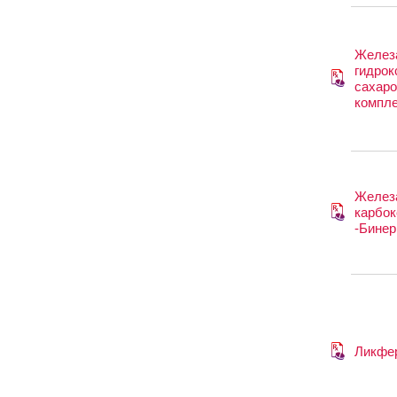
Железа 
гидрок
сахар
компл
Желез
карбок
-Бинер
Ликфе