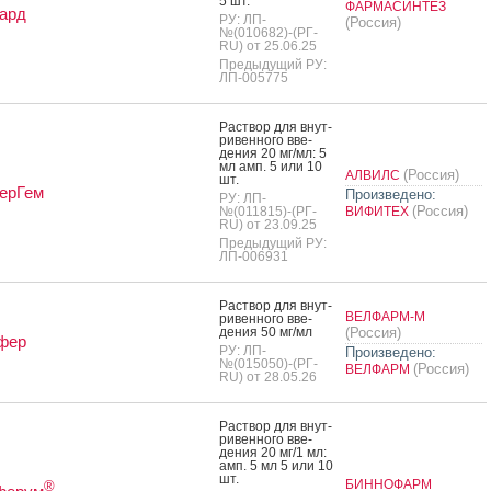
5 шт.
ФАРМАСИНТЕЗ
ард
РУ: ЛП-
(Россия)
№(010682)-(РГ-
RU) от 25.06.25
Предыдущий РУ:
ЛП-005775
Рас­твор для внут­
ри­вен­но­го вве­
дения 20 мг/мл: 5
мл амп. 5 или 10
(Россия)
АЛВИЛС
шт.
ерГем
Произведено:
РУ: ЛП-
(Россия)
№(011815)-(РГ-
ВИФИТЕХ
RU) от 23.09.25
Предыдущий РУ:
ЛП-006931
Рас­твор для внут­
ВЕЛФАРМ-М
ри­вен­но­го вве­
дения 50 мг/мл
(Россия)
фер
РУ: ЛП-
Произведено:
№(015050)-(РГ-
(Россия)
ВЕЛФАРМ
RU) от 28.05.26
Рас­твор для внут­
ри­вен­но­го вве­
дения 20 мг/1 мл:
амп. 5 мл 5 или 10
шт.
БИННОФАРМ
®