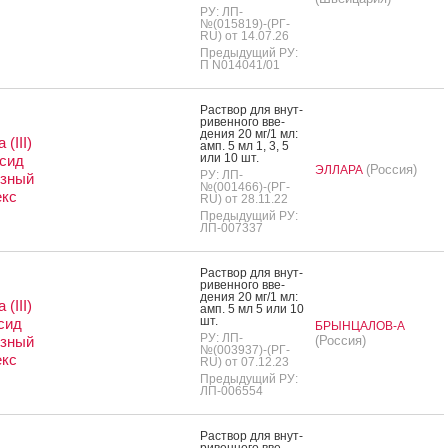
РУ: ЛП-
№(015819)-(РГ-
RU) от 14.07.26
Предыдущий РУ:
П N014041/01
Рас­твор для внут­
ри­вен­но­го вве­
дения 20 мг/1 мл:
(III)
амп. 5 мл 1, 3, 5
или 10 шт.
сид
(Россия)
ЭЛЛАРА
РУ: ЛП-
озный
№(001466)-(РГ-
екс
RU) от 28.11.22
Предыдущий РУ:
ЛП-007337
Рас­твор для внут­
ри­вен­но­го вве­
дения 20 мг/1 мл:
(III)
амп. 5 мл 5 или 10
шт.
сид
БРЫНЦАЛОВ-А
РУ: ЛП-
озный
(Россия)
№(003937)-(РГ-
екс
RU) от 07.12.23
Предыдущий РУ:
ЛП-006554
Рас­твор для внут­
ри­вен­но­го вве­