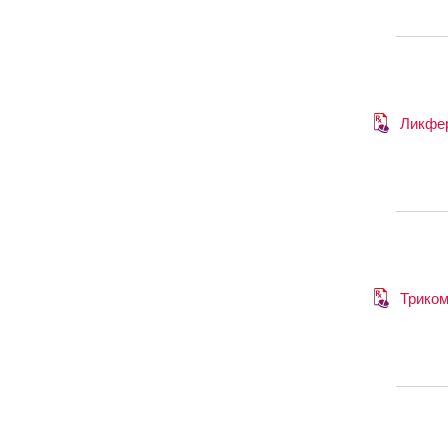
Ликфе
Трико