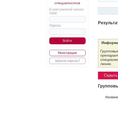
специалистов
E-mail учетной записи
Vidal:
Результа
Пароль:
Информа
Групповые
Регистрация
препарат
специалис
Забыли пароль?
линии.
Скрыть 
Групповы
Назван