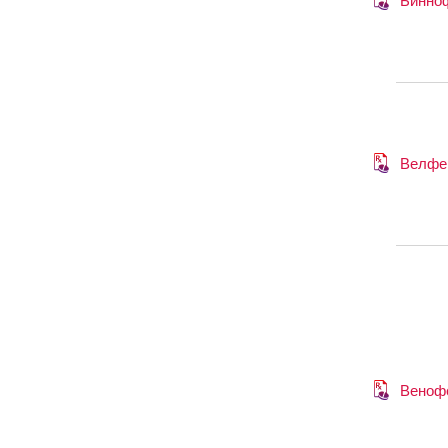
Бинно
Велфе
Веноф