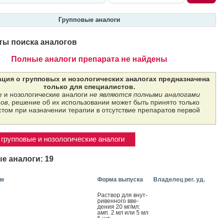
Групповые аналоги
ты поиска аналогов
Полные аналоги препарата не найдены
ция о групповых и нозологических аналогах предназначена
только для специалистов.
 и нозологические аналоги
не являются полными аналогами
ов
, решение об их использовании может быть принято только
том при назначении терапии в отсутствие препаратов первой
групповые и нозологические аналоги
е аналоги: 19
ие
Форма выпуска
Владелец рег. уд.
Рас­твор для внут­
ри­вен­но­го вве­
дения 20 мг/мл:
амп. 2 мл или 5 мл