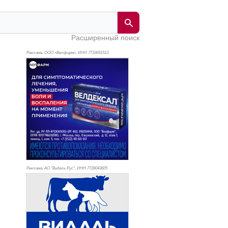
Расширенный поиск
Реклама. ООО «Велфарм», ИНН 773
3691513
Реклама. АО "Видаль Рус", ИНН 772
8043605