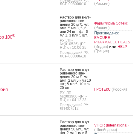
Предыдущий РУ:
(Россия)
ЛСР-008006/10
Рас­твор для внут­
ри­вен­но­го вве­
ФармФирма Сотекс
дения 20 мг/1 мл:
(Россия)
амп. 5 мл 3, 5, 6
или 24 шт.; фл. 5
Произведено:
мл 1, 3 или 5 шт.
®
рр 100
EMCURE
РУ: ЛП-
PHARMACEUTICALS
№(010526)-(РГ-
или
(Индия)
HELP
RU) от 10.06.25
(Греция)
Предыдущий РУ:
ЛСР-008006/10
Рас­твор для внут­
ри­вен­но­го вве­
дения 20 мг/1 мл:
амп. 2 мл 5 или 10
шт.; 5 мл 5, 10 или
25 шт.
мбия
(Россия)
ГРОТЕКС
РУ: ЛП-
№(003900)-(РГ-
RU) от 04.12.23
Предыдущий РУ:
ЛП-007512
Рас­твор для внут­
VIFOR (International)
ри­вен­но­го вве­
дения 50 мг/1 мл:
(Швейцария)
фл. 2 мл 1 или 5