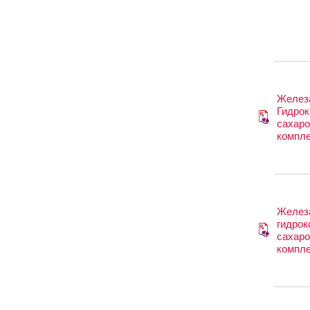
Железа 
Гидрок
сахар
компл
Железа 
гидрок
сахар
компл