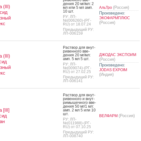
дения 20 мг/мл: 2
(III)
(Россия)
мл или 5 мл амп.
АльТро
10 шт.
сид
Произведено:
РУ: ЛП-
озный
ЭКОФАРМПЛЮС
№(006260)-(РГ-
(Россия)
екс
RU) от 18.07.24
Предыдущий РУ:
ЛП-006159
Рас­твор для внут­
ри­вен­но­го вве­
ДЖОДАС ЭКСПОИМ
дения 20 мг/мл:
(III)
амп. 5 мл 5 шт.
(Россия)
сид
РУ: ЛП-
Произведено:
озный
№(009074)-(РГ-
JODAS EXPOIM
RU) от 27.02.25
екс
(Индия)
Предыдущий РУ:
ЛП-006141
Рас­твор для внут­
ри­вен­но­го и внут­
ри­мышеч­но­го вве­
дения 50 мг/1 мл:
[III]
амп. 2 мл 5 или 10
шт.
сид
(Россия)
ВЕЛФАРМ
РУ: ЛП-
ан
№(011988)-(РГ-
RU) от 07.10.25
Предыдущий РУ:
ЛП-008740