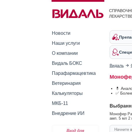
СПРАВОЧН
ЛЕКАРСТВ
Новости
Препа
Наши услуги
Специ
О компании
Видаль БОКС
Видаль
Парафармацевтика
Монофер
Ветеринария
💊 Анал
Калькуляторы
✅ Более
МКБ-11
Выбранн
Внедрение ИИ
Монофер Рас
амп. 5 мл 2 
Вход для