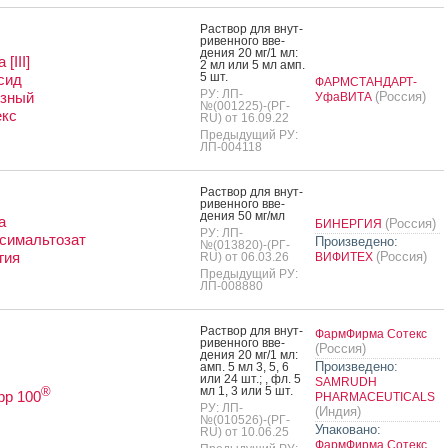
Рас­твор для внут­
ри­вен­но­го вве­
дения 20 мг/1 мл:
[III]
2 мл или 5 мл амп.
5 шт.
сид
ФАРМСТАНДАРТ-
РУ: ЛП-
озный
(Россия)
УфаВИТА
№(001225)-(РГ-
екс
RU) от 16.09.22
Предыдущий РУ:
ЛП-004118
Рас­твор для внут­
ри­вен­но­го вве­
дения 50 мг/мл
а
(Россия)
БИНЕРГИЯ
РУ: ЛП-
симальтозат
Произведено:
№(013820)-(РГ-
гия
(Россия)
RU) от 06.03.26
ВИФИТЕХ
Предыдущий РУ:
ЛП-008880
Рас­твор для внут­
ФармФирма Сотекс
ри­вен­но­го вве­
(Россия)
дения 20 мг/1 мл:
Произведено:
амп. 5 мл 3, 5, 6
или 24 шт.; , фл. 5
SAMRUDH
мл 1, 3 или 5 шт.
®
рр 100
PHARMACEUTICALS
РУ: ЛП-
(Индия)
№(010526)-(РГ-
Упаковано:
RU) от 10.06.25
ФармФирма Сотекс