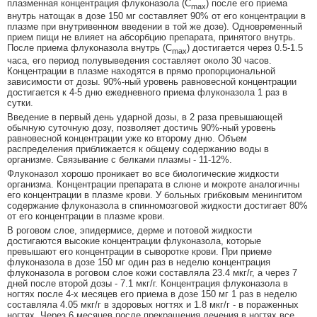
плазменная концентрация флуконазола (C
) после его приема
max
внутрь натощак в дозе 150 мг составляет 90% от его концентрации в
плазме при внутривенном введении в той же дозе). Одновременный
прием пищи не влияет на абсорбцию препарата, принятого внутрь.
После приема флуконазола внутрь (C
) достигается через 0.5-1.5
max
часа, его период полувыведения составляет около 30 часов.
Концентрации в плазме находятся в прямо пропорциональной
зависимости от дозы. 90%-ный уровень равновесной концентрации
достигается к 4-5 дню ежедневного приема флуконазола 1 раз в
сутки.
Введение в первый день ударной дозы, в 2 раза превышающей
обычную суточную дозу, позволяет достичь 90%-ный уровень
равновесной концентрации уже ко второму дню. Объем
распределения приближается к общему содержанию воды в
организме. Связывание с белками плазмы - 11-12%.
Флуконазол хорошо проникает во все биологические жидкости
организма. Концентрации препарата в слюне и мокроте аналогичны
его концентрации в плазме крови. У больных грибковым менингитом
содержание флуконазола в спинномозговой жидкости достигает 80%
от его концентрации в плазме крови.
В роговом слое, эпидермисе, дерме и потовой жидкости
достигаются высокие концентрации флуконазола, которые
превышают его концентрации в сыворотке крови. При приеме
флуконазола в дозе 150 мг один раз в неделю концентрация
флуконазола в роговом слое кожи составляла 23.4 мкг/г, а через 7
дней после второй дозы - 7.1 мкг/г. Концентрация флуконазола в
ногтях после 4-х месяцев его приема в дозе 150 мг 1 раз в неделю
составляла 4.05 мкг/г в здоровых ногтях и 1.8 мкг/г - в пораженных
ногтях. Через 6 месяцев после прекращения лечения в ногтях все