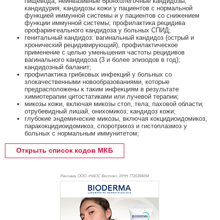
пищевода, неинвазивные бронхолегочные кандидозы,
кандидурия, кандидозы кожи у пациентов с нормальной
функцией иммунной системы и у пациентов со снижением
функции иммунной системы; профилактика рецидива
орофарингеального кандидоза у больных СПИД;
генитальный кандидоз: вагинальный кандидоз (острый и
хронический рецидивирующий), профилактическое
применение с целью уменьшения частоты рецидивов
вагинального кандидоза (3 и более эпизодов в год);
кандидозный баланит;
профилактика грибковых инфекций у больных со
злокачественными новообразованиями, которые
предрасположены к таким инфекциям в результате
химиотерапии цитостатиками или лучевой терапии;
микозы кожи, включая микозы стоп, тела, паховой области;
отрубевидный лишай, онихомикоз; кандидоз кожи;
глубокие эндемические микозы, включая кокцидиоидомикоз,
паракокцидиоидомикоз, споротрихоз и гистоплазмоз у
больных с нормальным иммунитетом;
Открыть список кодов МКБ
Реклама. ООО «НАОС Восток», ИНН 772
0394094