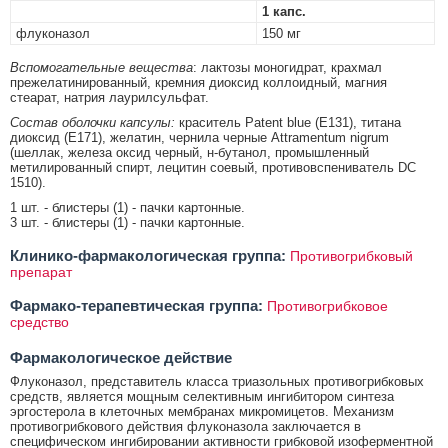
1 капс.
флуконазол
150 мг
Вспомогательные вещества
: лактозы моногидрат, крахмал
прежелатинированный, кремния диоксид коллоидный, магния
стеарат, натрия лаурилсульфат.
Состав оболочки капсулы:
краситель Patent blue (Е131), титана
диоксид (Е171), желатин, чернила черные Attramentum nigrum
(шеллак, железа оксид черный, н-бутанол, промышленный
метилированный спирт, лецитин соевый, противовспениватель DC
1510).
1 шт. - блистеры (1) - пачки картонные.
3 шт. - блистеры (1) - пачки картонные.
Клинико-фармакологическая группа:
Противогрибковый
препарат
Фармако-терапевтическая группа:
Противогрибковое
средство
Фармакологическое действие
Флуконазол, представитель класса триазольных противогрибковых
средств, является мощным селективным ингибитором синтеза
эргостерола в клеточных мембранах микромицетов. Механизм
противогрибкового действия флуконазола заключается в
специфическом ингибировании активности грибковой изоферментной