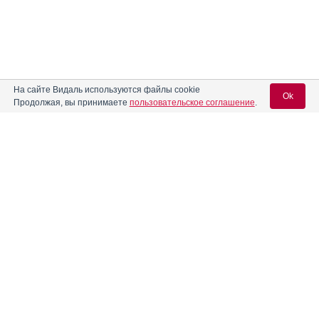
На сайте Видаль используются файлы cookie
Ok
Продолжая, вы принимаете
пользовательское соглашение
.
Содержание
Вход для специалистов
E-mail учетной записи Vidal:
Форма выпуска, упаковка и состав
Клинико-фармакологич. группа
Пароль:
Фармако-терапевтическая группа
Фармакологическое действие
Фармакокинетика
Показания препарата