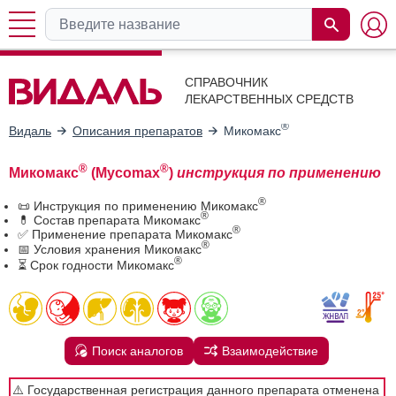
СПРАВОЧНИК
ЛЕКАРСТВЕННЫХ СРЕДСТВ
®
Видаль
Описания препаратов
Микомакс
®
®
Микомакс
(Mycomax
)
инструкция по применению
®
📜 Инструкция по применению Микомакс
®
💊 Состав препарата Микомакс
®
✅ Применение препарата Микомакс
®
📅 Условия хранения Микомакс
®
⏳ Срок годности Микомакс
Поиск аналогов
Взаимодействие
⚠️ Государственная регистрация данного препарата отменена