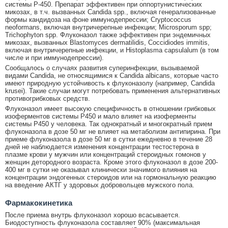
системы Р-450. Препарат эффективен при оппортунистических
микозах, в т.ч. вызванных Candida spp., включая генерализованные
формы кандидоза на фоне иммунодепрессии; Cryptococcus
neoformans, включая внутричерепные инфекции; Microsporum spp;
Trichophyton spp. Флуконазол также эффективен при эндемичных
микозах, вызванных Blastomyces dermatilidis, Coccidiodes immitis,
включая внутричерепные инфекции, и Histoplasma capsulalum (в том
числе и при иммунодепрессии).
Сообщалось о случаях развития суперинфекции, вызываемой
видами Candida, не относящимися к Candida albicans, которые часто
имеют природную устойчивость к флуконазолу (например, Candida
krusei). Такие случаи могут потребовать применения альтернативных
противогрибковых средств.
Флуконазол имеет высокую специфичность в отношении грибковых
изоферментов системы Р450 и мало влияет на изоферменты
системы Р450 у человека. Так однократный и многократный прием
флуконазола в дозе 50 мг не влияет на метаболизм антипирина. При
приеме флуконазола в дозе 50 мг в сутки ежедневно в течение 28
дней не наблюдается изменения концентрации тестостерона в
плазме крови у мужчин или концентраций стероидных гомонов у
женщин детородного возраста. Кроме этого флуконазол в дозе 200-
400 мг в сутки не оказывал клинически значимого влияния на
концентрации эндогенных стероидов или на гормональную реакцию
на введение АКТГ у здоровых добровольцев мужского пола.
Фармакокинетика
После приема внутрь флуконазол хорошо всасывается.
Биодоступность флуконазола составляет 90% (максимальная