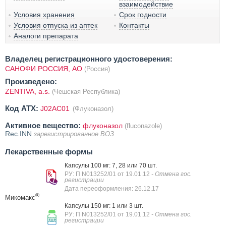
взаимодействие
Условия хранения
Срок годности
Условия отпуска из аптек
Контакты
Аналоги препарата
Владелец регистрационного удостоверения:
САНОФИ РОССИЯ, АО
(Россия)
Произведено:
ZENTIVA, a.s.
(Чешская Республика)
Код ATX:
J02AC01
(Флуконазол)
Активное вещество:
флуконазол
(fluconazole)
Rec.INN
зарегистрированное ВОЗ
Лекарственные формы
Капсулы 100 мг: 7, 28 или 70 шт.
РУ: П N013252/01 от 19.01.12
- Отмена гос.
регистрации
Дата переоформления: 26.12.17
®
Микомакс
Капсулы 150 мг: 1 или 3 шт.
РУ: П N013252/01 от 19.01.12
- Отмена гос.
регистрации