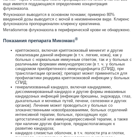
еще имеется поддающаяся определению концентрация
флуконазола.
Флуконазол выводится в основном почками; примерно 80%
введенной дозы выводится с мочой в неизмененном виде. Клиренс
флуконазола пропорционален клиренсу креатинина.
Метаболитов флуконазола в периферической крови не обнаружено.
®
Показания препарата Микомакс
криптококкоз, включая криптококковый менингит и другие
локализации данной инфекции (в т.ч. легкие, кожа), как у
больных с нормальным иммунным ответом, так и у больных с
различными формами иммунодепрессии (в т. ч. у больных
синдромом приобретенного иммунодефицита (СПИД), при
трансплантации органов); препарат может применяться для
профилактики рецидива криптококковой инфекции у больных
СПИД;
генерализованный кандидоз, включая кандидемию,
диссеминированный кандидоз и другие формы инвазивных
кандидозных инфекций (инфекции брюшины, эндокарда, глаз,
дыхательных и мочевых путей, печени, селезенки и других
органов). Лечение может проводиться у больных со
злокачественными новообразованиями, больных отделений
интенсивной терапии, больных, проходящих курс
цитостатической или иммунодепрессивной терапии, а также
при наличии других факторов, предрасполагающих к
развитию кандидоза;
кандидоз слизистых оболочек, в т.ч. полости рта и глотки,