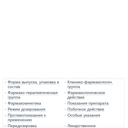
Форма выпуска, упаковка и
Клинико-фармакологич.
состав
группа
Фармако-терапевтическая
Фармакологическое
группа
действие
Фармакокинетика
Показания препарата
Режим дозирования
Побочное действие
Противопоказания к
Особые указания
применению
Передозировка
Лекарственное