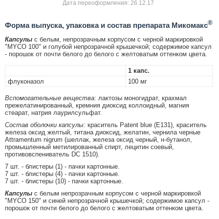
Дата переоформления: 26.12.17
®
Форма выпуска, упаковка и состав препарата Микомакс
Капсулы
с белым, непрозрачным корпусом с черной маркировкой
"MYCO 100" и голубой непрозрачной крышечкой; содержимое капсул
- порошок от почти белого до белого с желтоватым оттенком цвета.
1 капс.
флуконазол
100 мг
Вспомогательные вещества
: лактозы моногидрат, крахмал
прежелатинированный, кремния диоксид коллоидный, магния
стеарат, натрия лаурилсульфат.
Состав оболочки капсулы:
краситель Patent blue (Е131), краситель
железа оксид желтый, титана диоксид, желатин, чернила черные
Attramentum nigrum (шеллак, железа оксид черный, н-бутанол,
промышленный метилированный спирт, лецитин соевый,
противовспениватель DC 1510).
7 шт. - блистеры (1) - пачки картонные.
7 шт. - блистеры (4) - пачки картонные.
7 шт. - блистеры (10) - пачки картонные.
Капсулы
с белым непрозрачным корпусом с черной маркировкой
"MYCO 150" и синей непрозрачной крышечкой; содержимое капсул -
порошок от почти белого до белого с желтоватым оттенком цвета.