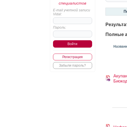
специалистов
E-mail учетной записи
П
Vidal:
Результа
Пароль:
Полные а
Назван
Регистрация
Забыли пароль?
Акупа
Биоко