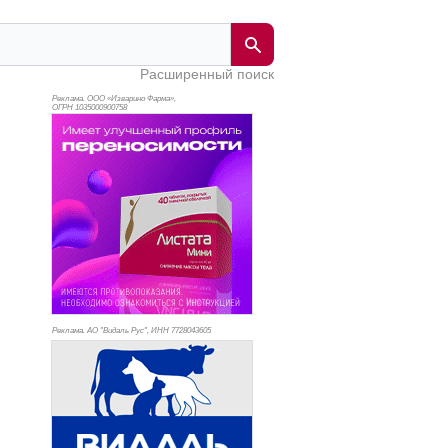
Расширенный поиск
Реклама. ООО «Изварино Фарма»,
ОГРН 103
5000900758
Реклама. АО "Видаль Рус", ИНН 772
8043605