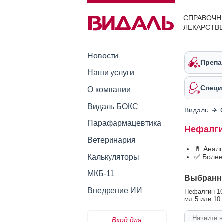
СПРАВОЧН
ЛЕКАРСТВ
Новости
Препа
Наши услуги
Специ
О компании
Видаль БОКС
Видаль
Парафармацевтика
Нефалги
Ветеринария
💊 Анал
Калькуляторы
✅ Более
МКБ-11
Выбранн
Внедрение ИИ
Нефалгин 10
мл 5 или 10 
Вход для