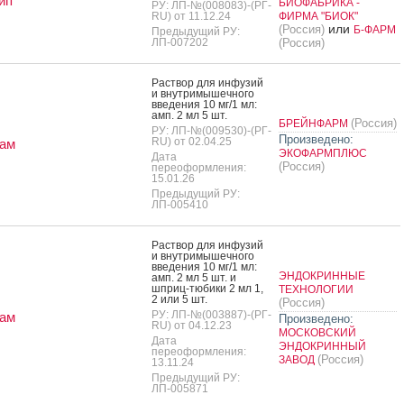
ип
БИОФАБРИКА -
РУ: ЛП-№(008083)-(РГ-
RU) от 11.12.24
ФИРМА "БИОК"
или
(Россия)
Б-ФАРМ
Предыдущий РУ:
ЛП-007202
(Россия)
Рас­твор для ин­фу­зий
и внут­ри­мышеч­но­го
вве­дения 10 мг/1 мл:
амп. 2 мл 5 шт.
(Россия)
БРЕЙНФАРМ
РУ: ЛП-№(009530)-(РГ-
Произведено:
RU) от 02.04.25
ам
ЭКОФАРМПЛЮС
Дата
(Россия)
переоформления:
15.01.26
Предыдущий РУ:
ЛП-005410
Рас­твор для ин­фу­зий
и внут­ри­мышеч­но­го
вве­дения 10 мг/1 мл:
ЭНДОКРИННЫЕ
амп. 2 мл 5 шт. и
шприц-тю­бики 2 мл 1,
ТЕХНОЛОГИИ
2 или 5 шт.
(Россия)
РУ: ЛП-№(003887)-(РГ-
ам
Произведено:
RU) от 04.12.23
МОСКОВСКИЙ
Дата
ЭНДОКРИННЫЙ
переоформления:
(Россия)
ЗАВОД
13.11.24
Предыдущий РУ:
ЛП-005871