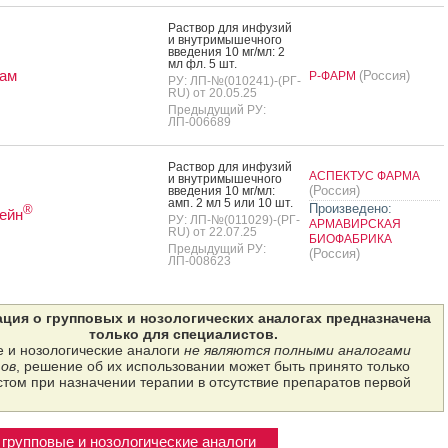
Рас­твор для ин­фу­зий
и внут­ри­мышеч­но­го
вве­дения 10 мг/мл: 2
мл фл. 5 шт.
ам
(Россия)
Р-ФАРМ
РУ: ЛП-№(010241)-(РГ-
RU) от 20.05.25
Предыдущий РУ:
ЛП-006689
Рас­твор для ин­фу­зий
АСПЕКТУС ФАРМА
и внут­ри­мышеч­но­го
(Россия)
вве­дения 10 мг/мл:
амп. 2 мл 5 или 10 шт.
Произведено:
®
ейн
РУ: ЛП-№(011029)-(РГ-
АРМАВИРСКАЯ
RU) от 22.07.25
БИОФАБРИКА
Предыдущий РУ:
(Россия)
ЛП-008623
ция о групповых и нозологических аналогах предназначена
только для специалистов.
 и нозологические аналоги
не являются полными аналогами
ов
, решение об их использовании может быть принято только
том при назначении терапии в отсутствие препаратов первой
групповые и нозологические аналоги