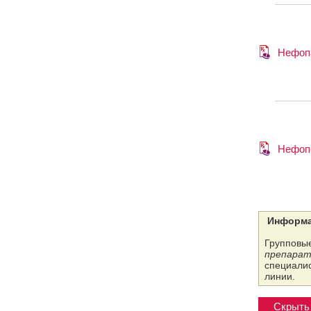
Нефоп
Нефоп
Информа
Групповые
препарат
специалис
линии.
Скрыть 