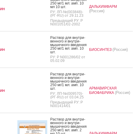
250 мг/1 мл: амп. 10
ДАЛЬХИМФАРМ
мл 10 шт.
ин
(Россия)
РУ: ЛП-№(003848)-
(РГ-RU) от 29.11.23
Предыдущий РУ: Р
N001051/02-2002
Рас­твор для внут­ри­
вен­но­го и внут­ри­
мышеч­но­го вве­дения
250 мг/1 мл: амп. 10
ин
(Россия)
БИОСИНТЕЗ
шт.
РУ: Р N001286/02 от
05.02.09
Рас­твор для внут­ри­
вен­но­го и внут­ри­
мышеч­но­го вве­дения
250 мг/1 мл: амп. 10
АРМАВИРСКАЯ
шт.
ин
(Россия)
БИОФАБРИКА
РУ: ЛП-№(009570)-
(РГ-RU) от 03.04.25
Предыдущий РУ: Р
N001414/01
Рас­твор для внут­ри­
вен­но­го и внут­ри­
мышеч­но­го вве­дения
250 мг/1 мл: амп. 2
ДАЛЬХИМФАРМ
мл 10 шт.