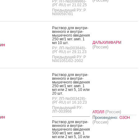
(Россия)
РУ: ЛП-№(008986)-
(РГ-RU) от 21.02.25
Предыдущий РУ: Р
N000597/01
Рас­твор для внут­ри­
вен­но­го и внут­ри­
мышеч­но­го вве­дения
250 мг/1 мл: амп. 1
ДАЛЬХИМФАРМ
мл 10 шт.
ин
(Россия)
РУ: ЛП-№(003848)-
(РГ-RU) от 29.11.23
Предыдущий РУ: Р
N001051/02-2002
Рас­твор для внут­ри­
вен­но­го и внут­ри­
мышеч­но­го вве­дения
250 мг/1 мл: амп. 1
мл или 2 мл 5, 10 или
20 шт.
РУ: ЛП-№(003428)-
(РГ-RU) от 16.10.23
Предыдущий РУ:
ЛП-003966
(Россия)
АТОЛЛ
ин
Произведено:
ОЗОН
Рас­твор для внут­ри­
(Россия)
вен­но­го и внут­ри­
мышеч­но­го вве­дения
500 мг/1 мл: амп. 1
мл или 2 мл 5, 10 или