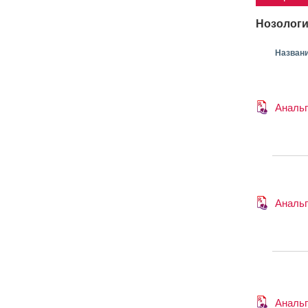
Нозологи
Назван
Анальг
Анальг
Анальг