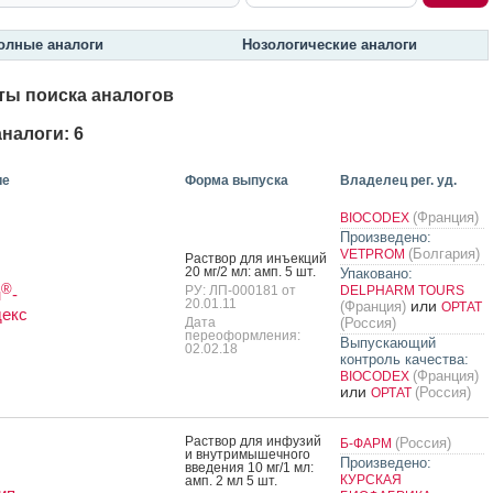
олные аналоги
Нозологические аналоги
ты поиска аналогов
налоги: 6
ие
Форма выпуска
Владелец рег. уд.
(Франция)
BIOCODEX
Произведено:
(Болгария)
VETPROM
Рас­твор для инъ­ек­ций
20 мг/2 мл: амп. 5 шт.
Упаковано:
®
РУ: ЛП-000181 от
DELPHARM TOURS
н
-
20.01.11
или
(Франция)
ОРТАТ
декс
Дата
(Россия)
переоформления:
Выпускающий
02.02.18
контроль качества:
(Франция)
BIOCODEX
или
(Россия)
ОРТАТ
Рас­твор для ин­фу­зий
(Россия)
Б-ФАРМ
и внут­ри­мышеч­но­го
Произведено:
вве­дения 10 мг/1 мл:
КУРСКАЯ
амп. 2 мл 5 шт.