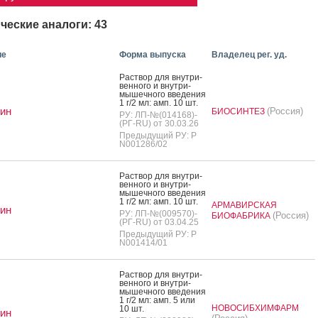
ческие аналоги: 43
ие
Форма выпуска
Владелец рег. уд.
Рас­твор для внут­ри­
вен­но­го и внут­ри­
мышеч­но­го вве­дения
1 г/2 мл: амп. 10 шт.
ин
(Россия)
БИОСИНТЕЗ
РУ: ЛП-№(014168)-
(РГ-RU) от 30.03.26
Предыдущий РУ: Р
N001286/02
Рас­твор для внут­ри­
вен­но­го и внут­ри­
мышеч­но­го вве­дения
1 г/2 мл: амп. 10 шт.
АРМАВИРСКАЯ
ин
РУ: ЛП-№(009570)-
(Россия)
БИОФАБРИКА
(РГ-RU) от 03.04.25
Предыдущий РУ: Р
N001414/01
Рас­твор для внут­ри­
вен­но­го и внут­ри­
мышеч­но­го вве­дения
1 г/2 мл: амп. 5 или
НОВОСИБХИМФАРМ
10 шт.
ин