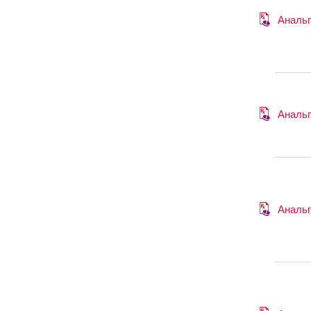
Анальг
Анальг
Анальг