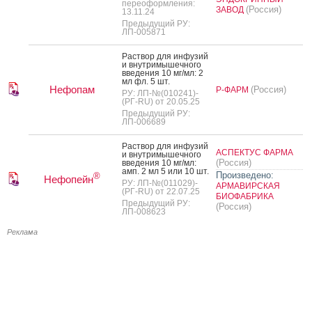
переоформления:
(Россия)
ЗАВОД
13.11.24
Предыдущий РУ:
ЛП-005871
Рас­твор для ин­фу­зий
и внут­ри­мышеч­но­го
вве­дения 10 мг/мл: 2
мл фл. 5 шт.
Нефопам
(Россия)
Р-ФАРМ
РУ: ЛП-№(010241)-
(РГ-RU) от 20.05.25
Предыдущий РУ:
ЛП-006689
Рас­твор для ин­фу­зий
АСПЕКТУС ФАРМА
и внут­ри­мышеч­но­го
(Россия)
вве­дения 10 мг/мл:
амп. 2 мл 5 или 10 шт.
Произведено:
®
Нефопейн
РУ: ЛП-№(011029)-
АРМАВИРСКАЯ
(РГ-RU) от 22.07.25
БИОФАБРИКА
Предыдущий РУ:
(Россия)
ЛП-008623
Реклама