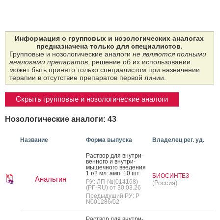
Информация о групповых и нозологических аналогах
предназначена только для специалистов.
Групповые и нозологические аналоги
не являются полными
аналогами препаратов
, решение об их использовании
может быть принято только специалистом при назначении
терапии в отсутствие препаратов первой линии.
Скрыть групповые и нозологические аналоги
Нозологические аналоги: 43
Название
Форма выпуска
Владелец рег. уд.
Рас­твор для внут­ри­
вен­но­го и внут­ри­
мышеч­но­го вве­дения
1 г/2 мл: амп. 10 шт.
БИОСИНТЕЗ
Анальгин
РУ: ЛП-№(014168)-
(Россия)
(РГ-RU) от 30.03.26
Предыдущий РУ: Р
N001286/02
Рас­твор для внут­ри­