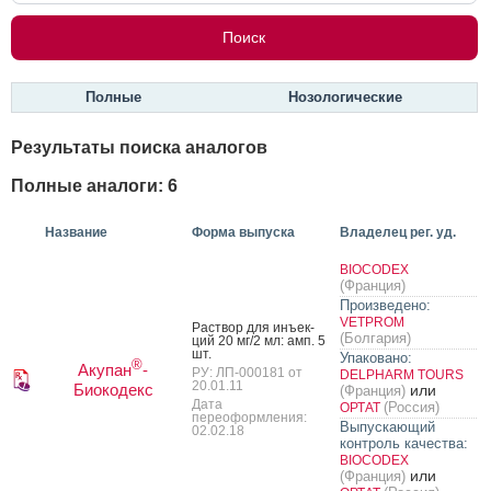
Полные
Нозологические
Результаты поиска аналогов
Полные аналоги: 6
Название
Форма выпуска
Владелец рег. уд.
BIOCODEX
(Франция)
Произведено:
VETPROM
Рас­твор для инъ­ек­
(Болгария)
ций 20 мг/2 мл: амп. 5
шт.
Упаковано:
®
Акупан
-
РУ: ЛП-000181 от
DELPHARM TOURS
20.01.11
Биокодекс
или
(Франция)
Дата
(Россия)
ОРТАТ
переоформления:
Выпускающий
02.02.18
контроль качества:
BIOCODEX
или
(Франция)