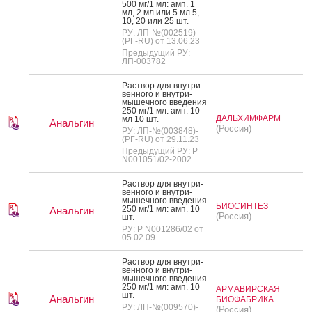
500 мг/1 мл: амп. 1
мл, 2 мл или 5 мл 5,
10, 20 или 25 шт.
РУ: ЛП-№(002519)-
(РГ-RU) от 13.06.23
Предыдущий РУ:
ЛП-003782
Рас­твор для внут­ри­
вен­но­го и внут­ри­
мышеч­но­го вве­дения
250 мг/1 мл: амп. 10
ДАЛЬХИМФАРМ
мл 10 шт.
Анальгин
(Россия)
РУ: ЛП-№(003848)-
(РГ-RU) от 29.11.23
Предыдущий РУ: Р
N001051/02-2002
Рас­твор для внут­ри­
вен­но­го и внут­ри­
мышеч­но­го вве­дения
БИОСИНТЕЗ
250 мг/1 мл: амп. 10
Анальгин
(Россия)
шт.
РУ: Р N001286/02 от
05.02.09
Рас­твор для внут­ри­
вен­но­го и внут­ри­
мышеч­но­го вве­дения
250 мг/1 мл: амп. 10
АРМАВИРСКАЯ
шт.
Анальгин
БИОФАБРИКА
РУ: ЛП-№(009570)-
(Россия)