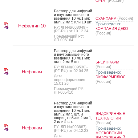
(Россия)
ОРТАТ
Рас­твор для ин­фу­зий
и внут­ри­мышеч­но­го
(Россия)
вве­дения 10 мг/1 мл:
СУАНФАРМ
амп. 2 мл 5 или 10 шт.
Произведено:
Нефалгин 10
РУ: ЛП-№(008049)-
КОМПАНИЯ ДЕКО
(РГ-RU) от 10.12.24
(Россия)
Предыдущий РУ:
ЛП-006164
Рас­твор для ин­фу­зий
и внут­ри­мышеч­но­го
вве­дения 10 мг/1 мл:
амп. 2 мл 5 шт.
БРЕЙНФАРМ
(Россия)
РУ: ЛП-№(009530)-
(РГ-RU) от 02.04.25
Нефопам
Произведено:
Дата
ЭКОФАРМПЛЮС
переоформления:
(Россия)
15.01.26
Предыдущий РУ:
ЛП-005410
Рас­твор для ин­фу­зий
и внут­ри­мышеч­но­го
вве­дения 10 мг/1 мл:
ЭНДОКРИННЫЕ
амп. 2 мл 5 шт. и
шприц-тю­бики 2 мл 1,
ТЕХНОЛОГИИ
2 или 5 шт.
(Россия)
РУ: ЛП-№(003887)-
Нефопам
Произведено:
(РГ-RU) от 04.12.23
МОСКОВСКИЙ
Дата
ЭНДОКРИННЫЙ