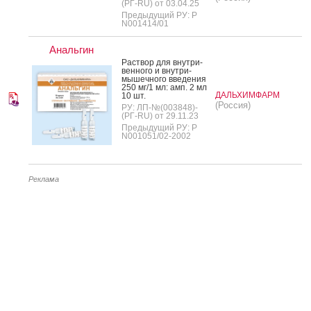
(РГ-RU) от 03.04.25
Предыдущий РУ: Р
N001414/01
Анальгин
Рас­твор для внут­ри­
вен­но­го и внут­ри­
мышеч­но­го вве­дения
250 мг/1 мл: амп. 2 мл
ДАЛЬХИМФАРМ
10 шт.
(Россия)
РУ: ЛП-№(003848)-
(РГ-RU) от 29.11.23
Предыдущий РУ: Р
N001051/02-2002
Реклама