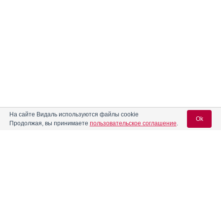
На сайте Видаль используются файлы cookie
Ok
Продолжая, вы принимаете
пользовательское соглашение
.
Вход для специалистов
E-mail учетной записи Vidal:
Пароль: