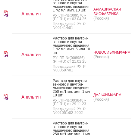
вен­но­го и внут­ри­
мышеч­но­го вве­дения
АРМАВИРСКАЯ
1 г/2 мл: амп. 10 шт.
Анальгин
БИОФАБРИКА
РУ: ЛП-№(009570)-
(Россия)
(РГ-RU) от 03.04.25
Предыдущий РУ: Р
N001414/01
Рас­твор для внут­ри­
вен­но­го и внут­ри­
мышеч­но­го вве­дения
1 г/2 мл: амп. 5 или 10
НОВОСИБХИМФАРМ
шт.
Анальгин
(Россия)
РУ: ЛП-№(008986)-
(РГ-RU) от 21.02.25
Предыдущий РУ: Р
N000597/01
Рас­твор для внут­ри­
вен­но­го и внут­ри­
мышеч­но­го вве­дения
250 мг/1 мл: амп. 1 мл
ДАЛЬХИМФАРМ
10 шт.
Анальгин
(Россия)
РУ: ЛП-№(003848)-
(РГ-RU) от 29.11.23
Предыдущий РУ: Р
N001051/02-2002
Рас­твор для внут­ри­
вен­но­го и внут­ри­
мышеч­но­го вве­дения
250 мг/1 мл: амп. 1 мл