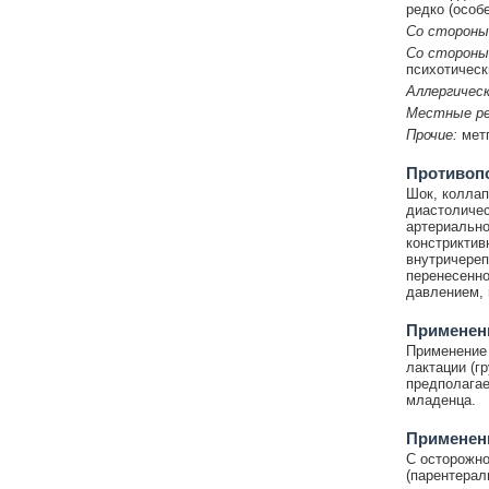
редко (особе
Со стороны
Со стороны
психотическ
Аллергическ
Местные ре
Прочие:
метг
Противоп
Шок, коллап
диастоличес
артериально
констриктив
внутричереп
перенесенно
давлением, 
Применени
Применение 
лактации (г
предполагае
младенца.
Применен
С осторожн
(парентерал