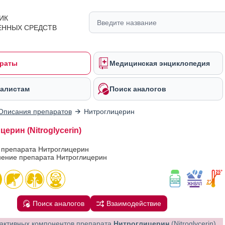
ИК
ЕННЫХ СРЕДСТВ
раты
Медицинская энциклопедия
алистам
Поиск аналогов
Описания препаратов
Нитроглицерин
ерин (Nitroglycerin)
 препарата Нитроглицерин
ение препарата Нитроглицерин
Поиск аналогов
Взаимодействие
активных компонентов препарата
Нитроглицерин
(Nitroglycerin)