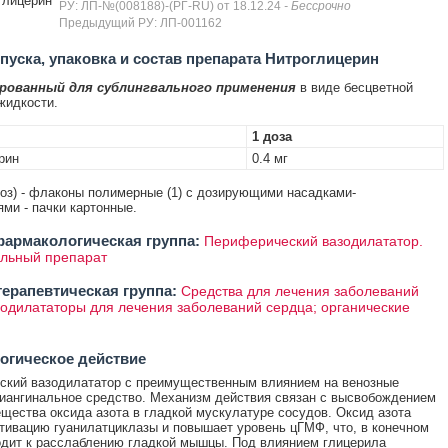
глицерин
РУ: ЛП-№(008188)-(РГ-RU) от 18.12.24
- Бессрочно
Предыдущий РУ: ЛП-001162
уска, упаковка и состав препарата Нитроглицерин
рованный для сублингвального применения
в виде бесцветной
жидкости.
1 доза
рин
0.4 мг
доз) - флаконы полимерные (1) с дозирующими насадками-
ми - пачки картонные.
армакологическая группа:
Периферический вазодилататор.
льный препарат
ерапевтическая группа:
Средства для лечения заболеваний
зодилататоры для лечения заболеваний сердца; органические
огическое действие
ский вазодилататор с преимущественным влиянием на венозные
иангинальное средство. Механизм действия связан с высвобождением
ещества оксида азота в гладкой мускулатуре сосудов. Оксид азота
тивацию гуанилатциклазы и повышает уровень цГМФ, что, в конечном
одит к расслаблению гладкой мышцы. Под влиянием глицерила