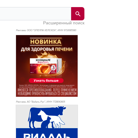
Расширенный поиск
Реклама. ООО "ОПЕЛЛА ХЕЛСКЕА", ИНН 971
0085580
Реклама. АО "Видаль Рус", ИНН 772
8043605