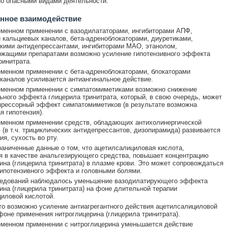
о опасными видами деятельности.
нное взаимодействие
менном применении с вазодилататорами, ингибиторами АПФ,
 кальциевых каналов, бета-адреноблокаторами, диуретиками,
кими антидепрессантами, ингибиторами МАО, этанолом,
ржащими препаратами возможно усиление гипотензивного эффекта
ринитрата.
менном применении с бета-адреноблокаторами, блокаторами
каналов усиливается антиангинальное действие.
еменном применении с симпатомиметиками возможно снижение
ьного эффекта глицерила тринитрата, который, в свою очередь, может
рессорный эффект симпатомиметиков (в результате возможна
я гипотензия).
менном применении средств, обладающих антихолинергической
 (в т.ч. трициклических антидепрессантов, дизопирамида) развивается
я, сухость во рту.
аниченные данные о том, что ацетилсалициловая кислота,
 в качестве анальгезирующего средства, повышает концентрацию
ина (глицерила тринитрата) в плазме крови. Это может сопровождаться
ипотензивного эффекта и головными болями.
ледований наблюдалось уменьшение вазодилатирующего эффекта
ина (глицерила тринитрата) на фоне длительной терапии
иловой кислотой.
то возможно усиление антиагрегантного действия ацетилсалициловой
фоне применения нитроглицерина (глицерила тринитрата).
менном применении с нитроглицерина уменьшается действие