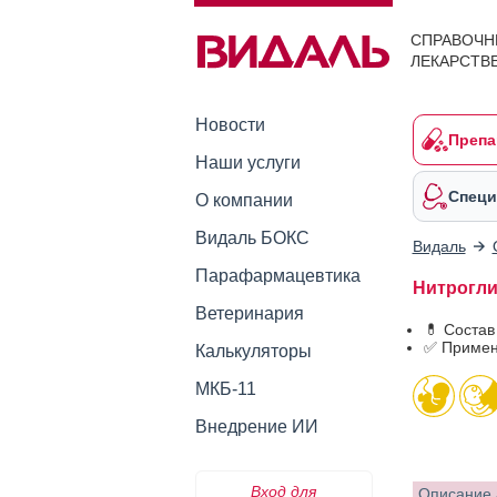
СПРАВОЧН
ЛЕКАРСТВ
Новости
Препа
Наши услуги
Специ
О компании
Видаль БОКС
Видаль
Парафармацевтика
Нитроглиц
Ветеринария
💊 Состав
✅ Примен
Калькуляторы
МКБ-11
Внедрение ИИ
Вход для
Описание 