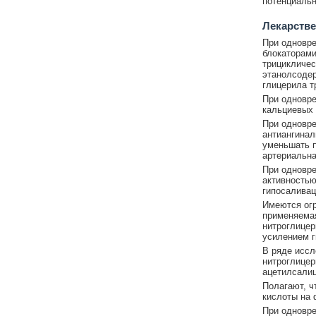
потенциальн
Лекарстве
При одновре
блокаторами
трицикличес
этанолсоде
глицерила т
При одновре
кальциевых 
При одновр
антиангинал
уменьшать п
артериальна
При одновре
активностью
гипосаливаци
Имеются огр
применяемая
нитроглицер
усилением г
В ряде исс
нитроглицер
ацетилсалиц
Полагают, ч
кислоты на 
При одновре