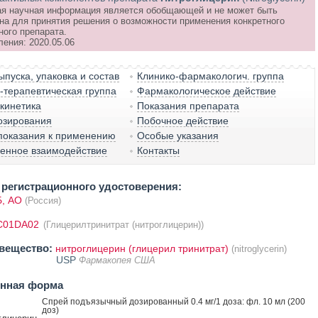
я научная информация является обобщающей и не может быть
на для принятия решения о возможности применения конкретного
ного препарата.
ления: 2020.05.06
пуска, упаковка и состав
Клинико-фармакологич. группа
терапевтическая группа
Фармакологическое действие
кинетика
Показания препарата
озирования
Побочное действие
показания к применению
Особые указания
венное взаимодействие
Контакты
регистрационного удостоверения:
, АО
(Россия)
C01DA02
(Глицерилтринитрат (нитроглицерин))
вещество:
нитроглицерин (глицерил тринитрат)
(nitroglycerin)
USP
Фармакопея США
енная форма
Спрей подъязычный дозированный 0.4 мг/1 доза: фл. 10 мл (200
доз)