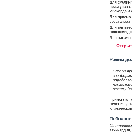
Для сублинг
приступов с
миокарда и 
Для приема 
восстановит
Для в/в вве
левожелудоч
Для накожно
Открыт
Режим до
Способ пр
его формы
определяе
лекарстве
режиму до
Применяют с
лечения уст
клинической
Побочное
Со стороны
тахикардия,