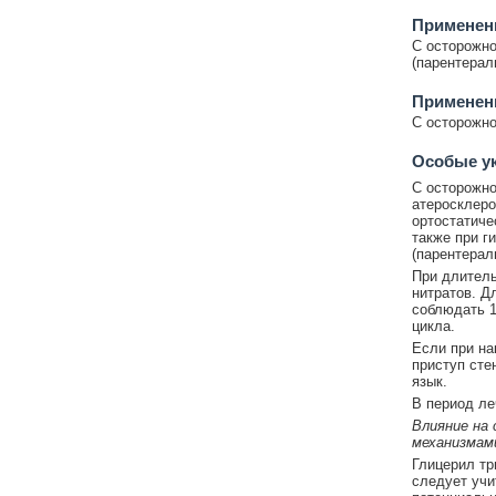
Применен
С осторожн
(парентерал
Применен
С осторожно
Особые у
С осторожн
атеросклеро
ортостатиче
также при г
(парентерал
При длитель
нитратов. Д
соблюдать 1
цикла.
Если при на
приступ сте
язык.
В период ле
Влияние на
механизмам
Глицерил тр
следует учи