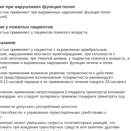
ие при нарушениях функции почек
остью применяют при выраженных нарушениях функции почек
ьно).
ие у пожилых пациентов
стью применяют у пациентов пожилого возраста.
казания
остью применяют у пациентов с выраженным церебральным
зом, нарушениями мозгового кровообращения, при склонности к
ской гипотензии, при тяжелой анемии, у пациентов пожилого возраста, а
иповолемии и выраженных нарушениях функции печени и почек
ьно).
ном применении возможно развитие толерантности к действию
ля предотвращения возникновения толерантности рекомендуют
0-12-часовой перерыв в их применении в течение каждого 24-часового
кожном применении нитроглицерина (глицерила тринитрата) возникает
нокардии, его следует купировать приемом глицерила тринитрата под
чения не допускать употребления алкоголя.
 способность к управлению транспортными средствами и
и
инитрат может уменьшать скорость психомоторных реакций, что
тывать при вождении транспортных средств или занятиях другими