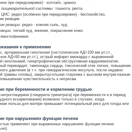
нно при передозировке) - коллапс, цианоз.
 пищеварительной системы:
тошнота, рвота.
 ЦНС:
редко (особенно при передозировке) - беспокойство,
ие реакции.
ие реакции:
редко - кожная сыпь, зуд.
акции:
легкий зуд, жжение, покраснение кожи.
емоглобинемия.
оказания к применению
с, артериальная гипотензия (систолическое АД<100 мм рт.ст.,
кое АД<60 мм рт.ст.), острый инфаркт миокарда с выраженной
й гипотензией, гипертрофическая обструктивная кардиомиопатия,
ный перикардит, тампонада сердца, токсический отек легких, повышение
ного давления (в т.ч. при геморрагическом инсульте, после недавно
й травмы головы), закрытоугольная глаукома с высоким внутриглазным
повышенная чувствительность к нитратам.
е при беременности и кормлении грудью
нитроглицерина (глицерила тринитрата) при беременности и в период
рудного вскармливания) возможно только в случаях, когда
мая польза для матери превышает потенциальный риск для плода или
ие при нарушениях функции печени
остью применяют при выраженных нарушениях функции печени
ьно).