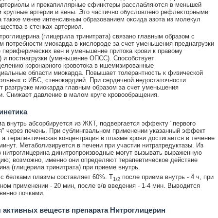
артериолы и прекапиллярные сфинктеры расслабляются в меньшей
м крупные артерии и вены. Это частично обусловлено рефлекторными
а также менее интенсивным образованием оксида азота из молекул
ещества в стенках артериол.
троглицерина (глицерила тринитрата) связано главным образом с
 потребности миокарда в кислороде за счет уменьшения преднагрузки
 периферических вен и уменьшение притока крови к правому
 и постнагрузки (уменьшение ОПСС). Способствует
елению коронарного кровотока в ишемизированные
иальные области миокарда. Повышает толерантность к физической
больных с ИБС, стенокардией. При сердечной недостаточности
т разгрузке миокарда главным образом за счет уменьшения
и. Снижает давление в малом круге кровообращения.
инетика
а внутрь абсорбируется из ЖКТ, подвергается эффекту "первого
" через печень. При сублингвальном применении указанный эффект
, а терапевтическая концентрация в плазме крови достигается в течение
минут. Метаболизируется в печени при участии нитратредуктазы. Из
 нитроглицерина динитропроизводные могут вызывать выраженную
ию; возможно, именно они определяют терапевтическое действие
ина (глицерила тринитрата) при приеме внутрь.
с белками плазмы составляет 60%. T
после приема внутрь - 4 ч, при
1/2
ном применении - 20 мин, после в/в введения - 1-4 мин. Выводится
венно почками.
 активных веществ препарата Нитроглицерин