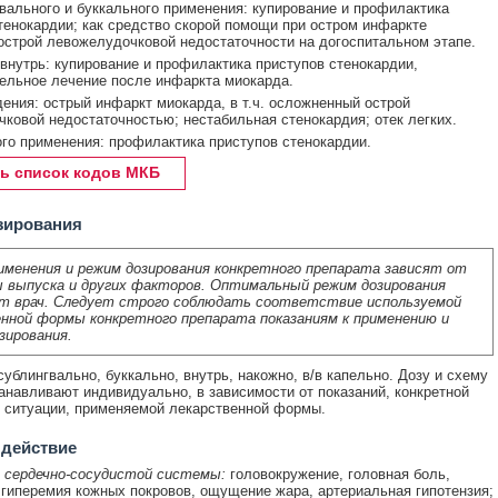
вального и буккального применения: купирование и профилактика
тенокардии; как средство скорой помощи при остром инфаркте
острой левожелудочковой недостаточности на догоспитальном этапе.
внутрь: купирование и профилактика приступов стенокардии,
ельное лечение после инфаркта миокарда.
дения: острый инфаркт миокарда, в т.ч. осложненный острой
ковой недостаточностью; нестабильная стенокардия; отек легких.
го применения: профилактика приступов стенокардии.
ь список кодов МКБ
зирования
именения и режим дозирования конкретного препарата зависят от
 выпуска и других факторов. Оптимальный режим дозирования
т врач. Следует строго соблюдать соответствие используемой
нной формы конкретного препарата показаниям к применению и
зирования.
ублингвально, буккально, внутрь, накожно, в/в капельно. Дозу и схему
анавливают индивидуально, в зависимости от показаний, конкретной
 ситуации, применяемой лекарственной формы.
 действие
 сердечно-сосудистой системы:
головокружение, головная боль,
 гиперемия кожных покровов, ощущение жара, артериальная гипотензия;