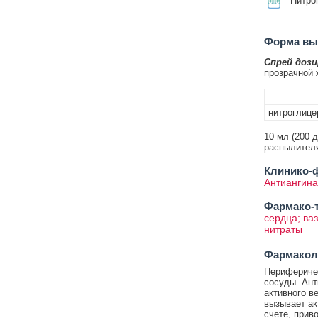
Нитро
Форма вып
Спрей дози
прозрачной 
нитроглице
10 мл (200 
распылителя
Клинико-ф
Антиангина
Фармако-т
сердца; ва
нитраты
Фармакол
Перифериче
сосуды. Ант
активного в
вызывает ак
счете, прив