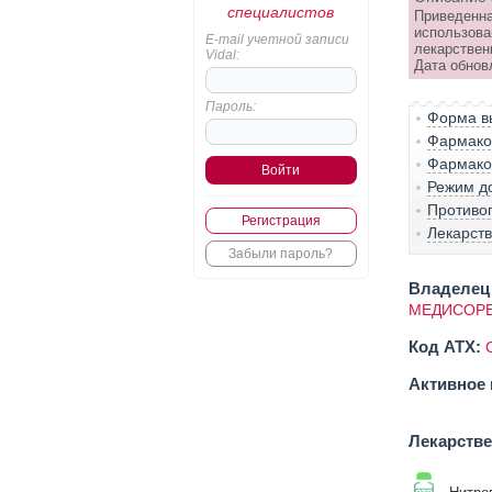
специалистов
Приведенна
использова
E-mail учетной записи
лекарствен
Vidal:
Дата обнов
Пароль:
Форма вы
Фармако-
Фармако
Режим д
Противо
Регистрация
Лекарст
Забыли пароль?
Владелец 
МЕДИСОРБ
Код ATX:
Активное 
Лекарств