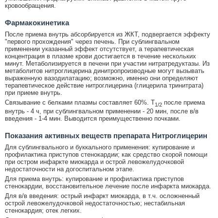
кровообращения.
Фармакокинетика
После приема внутрь абсорбируется из ЖКТ, подвергается эффекту
"первого прохождения" через печень. При сублингвальном
применении указанный эффект отсутствует, а терапевтическая
концентрация в плазме крови достигается в течение нескольких
минут. Метаболизируется в печени при участии нитратредуктазы. Из
метаболитов нитроглицерина динитропроизводные могут вызывать
выраженную вазодилатацию; возможно, именно они определяют
терапевтическое действие нитроглицерина (глицерила тринитрата)
при приеме внутрь.
Связывание с белками плазмы составляет 60%. T
после приема
1/2
внутрь - 4 ч, при сублингвальном применении - 20 мин, после в/в
введения - 1-4 мин. Выводится преимущественно почками.
Показания активных веществ препарата Нитроглицерин
Для сублингвального и буккального применения: купирование и
профилактика приступов стенокардии; как средство скорой помощи
при остром инфаркте миокарда и острой левожелудочковой
недостаточности на догоспитальном этапе.
Для приема внутрь: купирование и профилактика приступов
стенокардии, восстановительное лечение после инфаркта миокарда.
Для в/в введения: острый инфаркт миокарда, в т.ч. осложненный
острой левожелудочковой недостаточностью; нестабильная
стенокардия; отек легких.