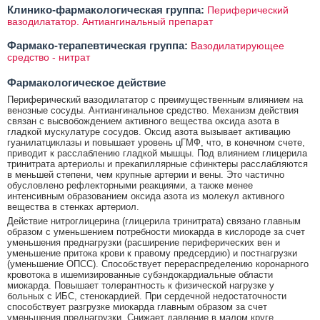
Клинико-фармакологическая группа:
Периферический
вазодилататор. Антиангинальный препарат
Фармако-терапевтическая группа:
Вазодилатирующее
средство - нитрат
Фармакологическое действие
Периферический вазодилататор с преимущественным влиянием на
венозные сосуды. Антиангинальное средство. Механизм действия
связан с высвобождением активного вещества оксида азота в
гладкой мускулатуре сосудов. Оксид азота вызывает активацию
гуанилатциклазы и повышает уровень цГМФ, что, в конечном счете,
приводит к расслаблению гладкой мышцы. Под влиянием глицерила
тринитрата артериолы и прекапиллярные сфинктеры расслабляются
в меньшей степени, чем крупные артерии и вены. Это частично
обусловлено рефлекторными реакциями, а также менее
интенсивным образованием оксида азота из молекул активного
вещества в стенках артериол.
Действие нитроглицерина (глицерила тринитрата) связано главным
образом с уменьшением потребности миокарда в кислороде за счет
уменьшения преднагрузки (расширение периферических вен и
уменьшение притока крови к правому предсердию) и постнагрузки
(уменьшение ОПСС). Способствует перераспределению коронарного
кровотока в ишемизированные субэндокардиальные области
миокарда. Повышает толерантность к физической нагрузке у
больных с ИБС, стенокардией. При сердечной недостаточности
способствует разгрузке миокарда главным образом за счет
уменьшения преднагрузки. Снижает давление в малом круге