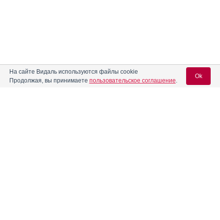
На сайте Видаль используются файлы cookie
Ok
Продолжая, вы принимаете
пользовательское соглашение
.
Содержание
Вход для специалистов
E-mail учетной записи Vidal:
Форма выпуска, упаковка и состав
Клинико-фармакологич. группа
Пароль:
Фармако-терапевтическая группа
Фармакологическое действие
Фармакокинетика