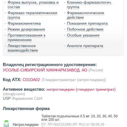
Форма выпуска, упаковка и
Клинико-фармакологич.
состав
группа
Фармако-терапевтическая
Фармакологическое
группа
действие
Фармакокинетика
Показания препарата
Режим дозирования
Побочное действие
Противопоказания к
Особые указания
применению
Лекарственное
Аналоги препарата
взаимодействие
Владелец регистрационного удостоверения:
УСОЛЬЕ-СИБИРСКИЙ ХИМФАРМЗАВОД, АО
(Россия)
Код ATX:
C01DA02
(Глицерилтринитрат (нитроглицерин))
Активное вещество:
нитроглицерин (глицерил тринитрат)
(nitroglycerin)
USP
Фармакопея США
Лекарственная форма
Таблетки подъязычные 0.5 мг: 10, 20, 30, 40, 50
или 100 шт.
Нитроглицерин
РУ: ЛП-№(015188)-(РГ-RU) от 08.06.26
-