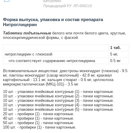
Бессрочно
Предыдущий РУ: ЛП-006210
Форма выпуска, упаковка и состав препарата
Нитроглицерин
Таблетки подъязычные
белого или почти белого цвета, круглые,
плоскоцилиндрической формы, с фаской.
1 таб.
нитроглицерин с глюкозой
5 мг,
что соответствует содержанию нитроглицерина
0.5 мг
Вспомогательные вещества
: декстрозы моногидрат (глюкоза) - 9.5
мг, лактозы моногидрат (сахар молочный) - 42.8 мг, крахмал
картофельный - 13.1 мг, кальция стеарат - 0.6 мг, целлюлоза
микрокристаллическая (МКЦ-101) - 3.5 мг.
10 шт. - упаковки ячейковые контурные (1) - пачки картонные.
10 шт. - упаковки ячейковые контурные (2) - пачки картонные.
10 шт. - упаковки ячейковые контурные (3) - пачки картонные.
10 шт. - упаковки ячейковые контурные (4) - пачки картонные.
10 шт. - упаковки ячейковые контурные (5) - пачки картонные.
20 шт. - пробирки (1) - пачки картонные.
40 шт. - пробирки (1) - пачки картонные.
50 шт. - пробирки (1) - пачки картонные.
100 шт. - пробирки (1) - пачки картонные.